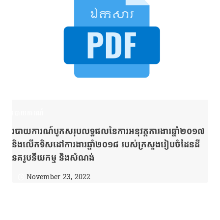
របាយការណ៍
របាយការណ៍បូកសរុបលទ្ធផលនៃការអនុវត្តការងារឆ្នាំ២០១៧
និងលើកទិសដៅការងារឆ្នាំ២០១៨ របស់ក្រសួងរៀបចំដែនដី
នគរូបនីយកម្ម និងសំណង់
November 23, 2022