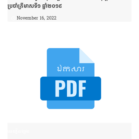
ប្រចាំត្រីមាសទី១ ឆ្នាំ២០១៩
November 16, 2022
សេចក្តីសម្រេច