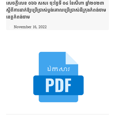
សេចក្ដីលេខ ០៦៦ សសរ ចុះថ្ងៃទី ០៤ ខែសីហា ឆ្នាំ២០២៣
ស្ដីពីការដាក់ឱ្យប្រើប្រាស់ប្លង់គោលប្រើប្រាស់ដីក្រុងកំពង់ចាម
ខេត្តកំពង់ចាម
November 16, 2022