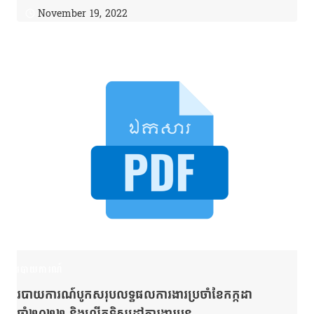
November 19, 2022
របាយការណ៍
របាយការណ៍បូកសរុបលទ្ធផលការងារប្រចាំខែកក្កដា
ឆ្នាំ២០២២ និងលើកទិសដៅការងារបន្ត