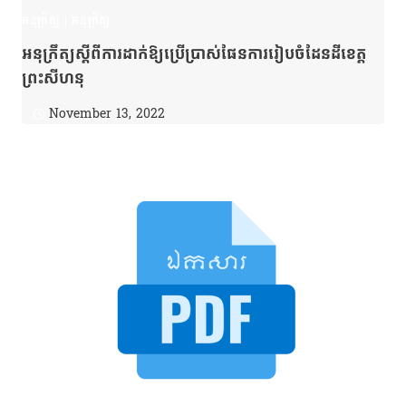
អនុក្រឹត្យ
|
អនុក្រឹត្យ
អនុក្រឹត្យស្ដីពីការដាក់ឱ្យប្រើប្រាស់ផែនការរៀបចំដែនដីខេត្ត
ព្រះសីហនុ
November 13, 2022