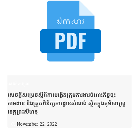
សេចក្តីសម្រេច
សេចក្ដីសម្រេចស្ដីពីការបង្កើតក្រុមការងារចំពោះកិច្ចចុះ
តាមដាន និងត្រួតពិនិត្យការដ្ឋានសំណង់ ស្ថិតក្នុងភូមិសាស្រ្ត
ខេត្តព្រះសីហនុ
November 22, 2022