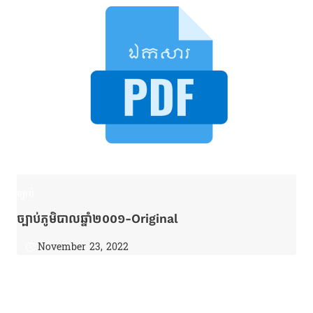
ច្បាប់
ច្បាប់ភូមិបាលឆ្នាំ២០០១-Original
November 23, 2022