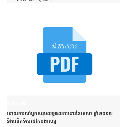
របាយការណ៍
របាយការណ៍បូកសរុបលទ្ធផលការងារខែមេសា ឆ្នាំ២០១៧
និងលើកទិសដៅការងារបន្ត