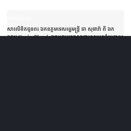
សារលិខិតជូនពរ
សារលិខិតជូនពរ ឯកឧត្តមទេសរដ្ឋមន្ត្រី ជា សុផារ៉ា ពី ឯក
ឧត្តម Kevin Cheok ឯកអគ្គរដ្ឋទូតសាធារណរដ្ឋសាំងហ្កាពួរ
ប្រចាំព្រះរាជាណាចក្រកម្ពុជា
November 11, 2022