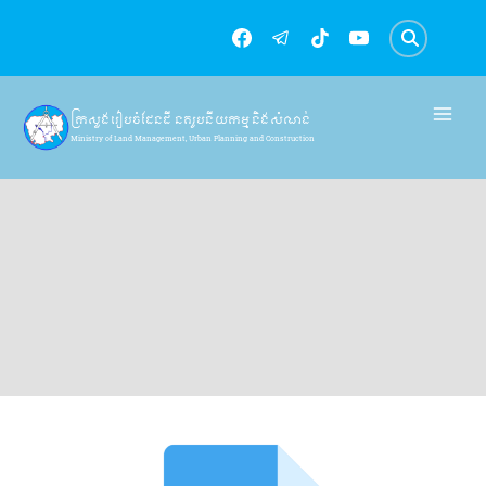
Skip
to
content
ក្រសួងរៀបចំដែនដី នគរូបនីយកម្ម និងសំណង់
Ministry of Land Management, Urban Planning and Construction