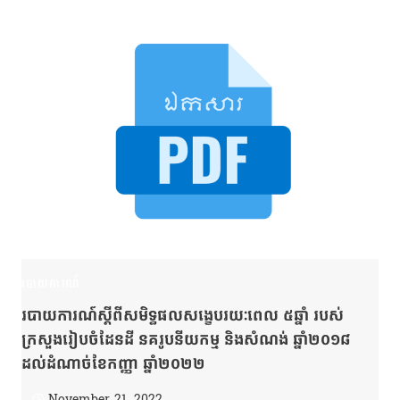
របាយការណ៍
របាយការណ៍​ស្ដីពី​សមិទ្ធផល​សង្ខេប​រយៈពេល ៥ឆ្នាំ របស់​
ក្រសួង​រៀបចំ​ដែនដី នគរូប​នីយកម្ម និង​សំណង់ ឆ្នាំ​២០១៨
ដល់​ដំណាច់​ខែ​កញ្ញា ឆ្នាំ​២០២២
November 21, 2022