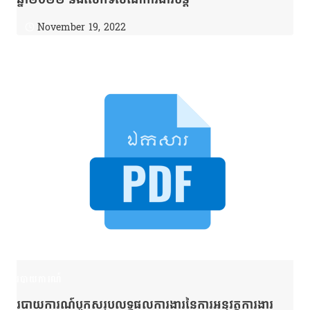
November 19, 2022
របាយការណ៍
របាយការណ៍បូកសរុបលទ្ធផលការងារនៃការអនុវត្តការងារ