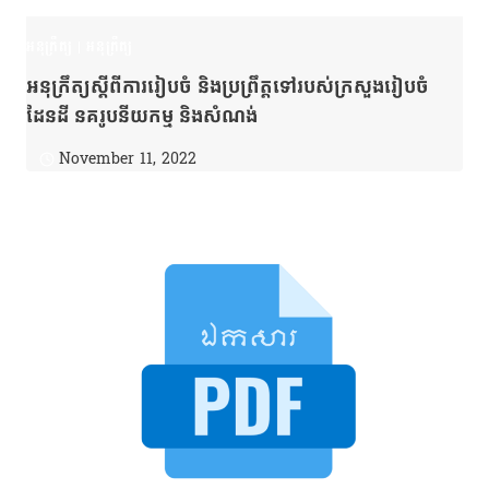
អនុក្រឹត្យ
|
អនុក្រឹត្យ
អនុក្រឹត្យស្ដីពីការរៀបចំ និងប្រព្រឹត្តទៅរបស់ក្រសួងរៀបចំ
ដែនដី នគរូបនីយកម្ម និងសំណង់
November 11, 2022