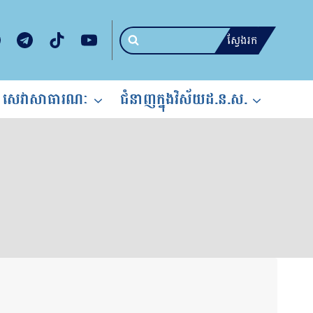
ស្វែងរក
សេវាសាធារណៈ
ជំនាញក្នុងវិស័យដ.ន.ស.