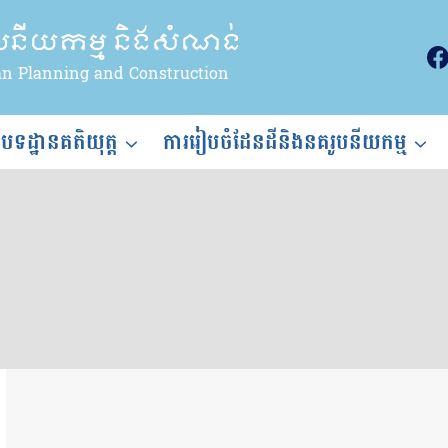
ូបនីយកម្ម និងសំណង់
an Planning and Construction
ងបទដ្ឋានគតិយុត្ត
ការរៀបចំដែនដីនិងនគរូបនីយកម្ម