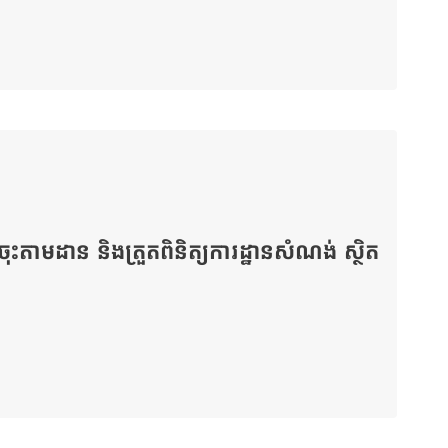
ចចុះតាមដាន និងត្រួតពិនិត្យការដ្ឋានសំណង់ ស្ថិត