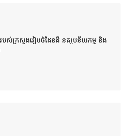
របស់​ក្រសួង​រៀបចំ​ដែនដី នគរូប​នីយកម្ម និង​
២