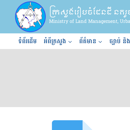
Skip
ក្រសួងរៀបចំដែនដី នគរ
to
content
Ministry of Land Management, Urb
ទំព័រដើម
អំពីក្រសួង
ព័ត៌មាន
ច្បាប់ និ