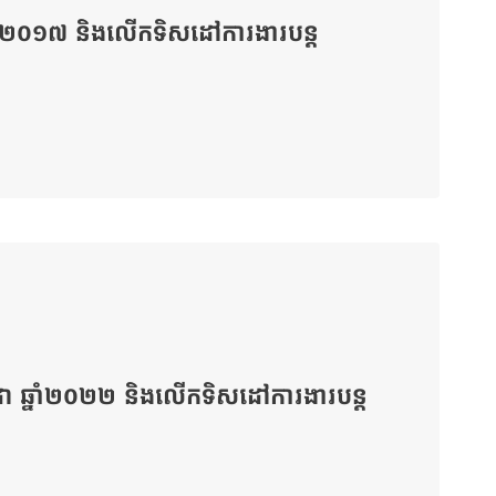
ាំ២០១៧ និងលើកទិសដៅការងារបន្ត
ដា ឆ្នាំ២០២២ និងលើកទិសដៅការងារបន្ត