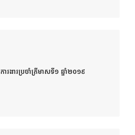
រងារប្រចាំត្រីមាសទី១ ឆ្នាំ២០១៩