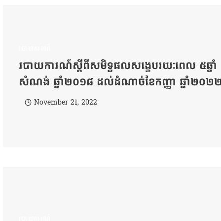
របាយការណ៍
របាយការណ៍​ស្ដីពី​សមិទ្ធផល​សង្ខេប​រយៈពេល ៥ឆ្នាំ 
សំណង់ ឆ្នាំ​២០១៨ ដល់​ដំណាច់​ខែ​កញ្ញា ឆ្នាំ​២០២
November 21, 2022
របាយការណ៍