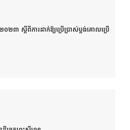
០២៣ ស្ដីពីការដាក់ឱ្យប្រើប្រាស់ប្លង់គោលប្រើ
ែនដីខេត្តព្រះសីហនុ