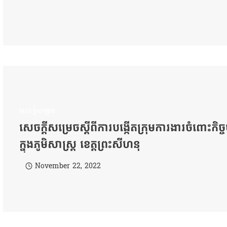
សេចក្តីសម្រេច
សេចក្ដីសម្រេចស្ដីពីការបង្កើតក្រុមការងារចំពោះកិច្
ក្នុងភូមិសាស្រ្ត ខេត្តព្រះសីហនុ
November 22, 2022