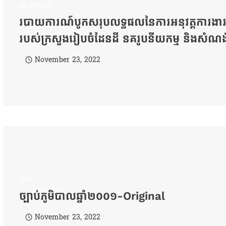
របាយការណ៍
របាយការណ៍បូកសរុបលទ្ធផលនៃការអនុវត្តការងារ
របស់ក្រសួងរៀបចំដែនដី នគរូបនីយកម្ម និងសំណង
November 23, 2022
ច្បាប់
ច្បាប់ភូមិបាលឆ្នាំ២០០១-Original
November 23, 2022