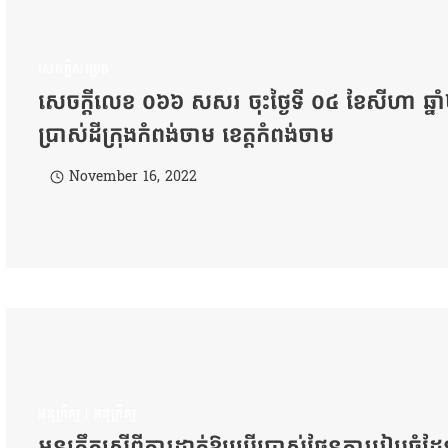
សេចក្តីសម្រេច
សេចក្ដីលេខ ០៦៦ សសរ ចុះថ្ងៃទី ០៤ ខែសីហា ឆ្នាំ២
ប្រាស់ដីក្រុងកំពង់ចាម ខេត្តកំពង់ចាម
November 16, 2022
អនុក្រឹត្យ
|
អនុក្រឹត្យ
អនុក្រឹត្យស្ដីពីការដាក់ឱ្យប្រើប្រាស់ផែនការរៀបចំដ