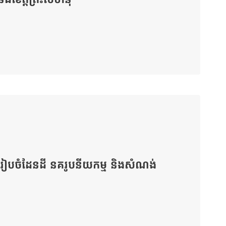
រសួងរៀបចំដែនដី នគរូបនីយកម្ម និងសំណង់