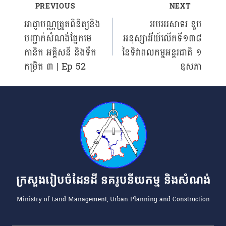
PREVIOUS
NEXT
Post
អាជ្ញាបណ្ណត្រួតពិនិត្យនិង
អបអរសាទរ ខួប
បញ្ជាក់សំណង់ផ្នែកមេ
អនុស្សាវរីយ៍លើកទី១៣៨
navigation
កានិក អគ្គិសនី និងទឹក
នៃទិវាពលកម្មអន្តរជាតិ ១
កម្រិត ៣ | Ep 52
ឧសភា
ក្រសួងរៀបចំដែនដី នគរូបនីយកម្ម និងសំណង់
Ministry of Land Management, Urban Planning and Construction