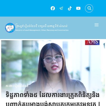
Skip
to
content
ក្រសួងរៀបចំដែនដី នគរូបនីយកម្ម និងសំណង់
Ministry of Land Management, Urban Planning and Construction
ការងាររៀបចំដែនដី
ទិដ្ឋភាពទាំង៥ ដែលការងារត្រួតពិនិត្យនិង
បញ្ជាក់គម្រោងប្លង់ស្ថាបត្យកម្មត្រូវអនុវត្ត |