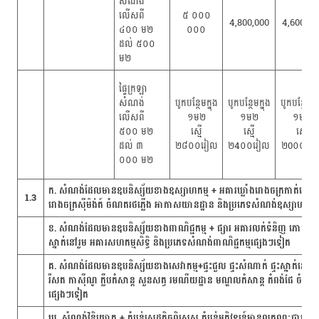
សំណង់
លើសពី
៥ ០០០
4,800,000
4,600,00
៤០០ ម២
០០០
ដល់ ៥០០
ម២
ផ្ទៃក្រឡា
សំណង់
បូកបន្ថែមក្នុង​
បូកបន្ថែមក្នុង​
បូកបន្ថែមក្នុ
លើសពី
១ម២
១ម២
១ម២
៥០០ ម២
ស្មើ
ស្មើ
ស្មើ
ដល់ ៣
២៨០០រៀល
២4០០រៀល
២0០០រៀ
០០០ ម២
ក. សំណង់ដែលមានឧបនិស្ស័យខាងឧស្សាហកម្ម + អគារឃ្លាំងរោងចក្រកាត់ដេរគ្រប់ប្
1.3
រោងចក្រស៊ីម៉ង់ត៍ ចំណតរថភ្លើង អាកាសយានដ្ឋាន និងប្រភេទសំណង់ឧស្សាហកម្មស
ខ. សំណង់ដែលមានឧបនិស្ស័យខាងពាណិជ្ជកម្ម + ផ្សារ អគារលក់ទំនិញ ភោជនីយដ្
ស្នាក់នៅរួម អគារសហកម្មសិទ្ធិ និងប្រភេទសំណង់ពាណិជ្ជកម្មផ្សេងៗទៀត
គ. សំណង់ដែលមានឧបនិស្ស័យខាងសេវាកម្ម+ផ្ទះជួល ផ្ទះសំណាក់ ផ្ទះស្នាក់នៅគ្រួ
រីសត កាស៊ីណូ ក្លឹបកំសាន្ត សួនសត្វ រមណីយដ្ឋាន មណ្ឌលកំសាន្ត កំពង់ផែ ចំណ
ផ្សេងៗទៀត
ឃ. សំណង់វិនិយោគ + តំបន់សេដ្ឋកិច្ចពិសេស តំបន់អភិវឌ្ឍន៍មានលក្ខណៈជាក្រុង