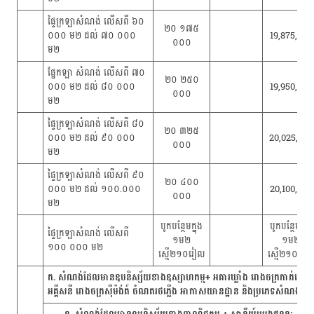
ផ្ទៃក្រឡាសំណង់ លើសពី ៦០
២០ ១៧៥
០០០ ម២ ដល់ ៧០ ០០០
19,875,000
០០០
ម២
ផ្នែកឡា សំណង់ លើសពី ៧០
២០ ២៥០
០០០ ម២ ដល់ ៨០ ០០០
19,950,000
០០០
ម២
ផ្ទៃក្រឡាសំណង់ លើសពី ៨០
២០ ៣២៥
០០០ ម២ ដល់ ៩០ ០០០
20,025,000
០០០
ម២
ផ្ទៃក្រឡាសំណង់ លើសពី ៩០
២០ ៤០០
០០០ ម២ ដល់ ១០០.០០០
20,100,000
០០០
ម២
បូកបន្ថែមក្នុង
បូកបន្ថែមក្នុង
ផ្ទៃក្រឡាសំណង់ លើសពី
១ម២
១ម២
១០០ ០០០ ម២
ស្មើ២១០រៀល
ស្មើ២១០រៀ
ក. សំណង់ដែលមានឧបនិស្ស័យខាងឧស្សាហកម្ម+ អគារឃ្លាំង រោងចក្រកាត់ដេរគ្រប់ប
អគ្គីសនី រោងចក្រស៊ីម៉ង់ត៍ ចំណតរថភ្លើង អាកាសយានដ្ឋាន និងប្រភេទសំណង់ឧស