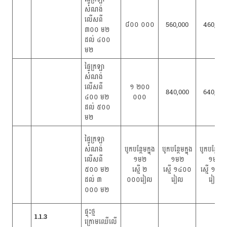
សំណង់
លើសពី
៨០០ ០០០
560,000
460,000
៣០០ ម២
ដល់ ៤០០
ម២
ផ្ទៃក្រឡា
សំណង់
លើសពី
១ ២០០
840,000
640,000
៤០០ ម២
០០០
ដល់ ៥០០
ម២
ផ្ទៃក្រឡា
សំណង់
បូកបន្ថែមក្នុង​
បូកបន្ថែមក្នុង​
បូកបន្ថែមក្នុ
លើសពី
១ម២
១ម២
១ម២
៥០០ ម២
ស្មើ ២
ស្មើ ១៤០០
ស្មើ ១១០
ដល់ ៣
០០០រៀល
រៀល
រៀល
០០០ ម២
ផ្ទុះថ្ម
1.1.3
ក្រោមឈើលើ