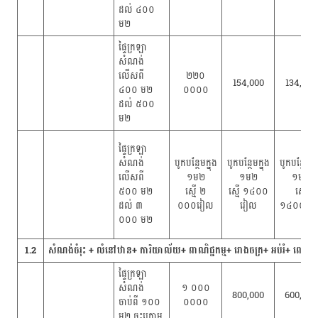
ដល់ ៤០០
ម២
ផ្ទៃក្រឡា
សំណង់
លើសពី
២២០
154,000
134,000
៤០០ ម២
០០០០
ដល់ ៥០០
ម២
ផ្ទៃក្រឡា
សំណង់
បូកបន្ថែមក្នុង​
បូកបន្ថែមក្នុង​
បូកបន្ថែមក្នុ
លើសពី
១ម២
១ម២
១ម២
៥០០ ម២
ស្មើ ២
ស្មើ ១៤០០
ស្មើ
ដល់ ៣
០០០រៀល
រៀល
១៤០០រៀ
០០០ ម២
1.2
សំណង់ចំរុះ + លំនៅឋាន+ ការិយាល័យ+ ពាណិជ្ជកម្ម+ រោងចក្រ+ អប់រំ+ ពេទ
ផ្ទៃក្រឡា
សំណង់
១ ០០០
800,000
600,000
ចាប់ពី ១០០
០០០០
ម២ ចុះក្រោម