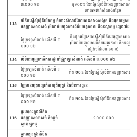
៣.០០០ ម២
ឬ១០០% នៃតម្លៃសុំលិខិតអនុញ្ញាតសាងសង់
ទៅតាមទំហំសំណង់បន្ថែម
លិខិតស្នើសុំធ្វើនិយ័តកម្ម ចំពោះសំណង់ដែលបានសាងសង់រួច គិតដូចតម្លៃសេវាស្នើ
1.13
អនុញ្ញាតសាងសង់ (មិនរាប់បញ្ចូលការពិន័យអន្តរកាល និងទណ្ឌកម្ម ផ្សេងៗដែល
គិតដូចតម្លៃសេវាស្នើសុំលិខិតអនុញ្ញាតសាងសង់
ផ្ទៃក្រឡាសំណង់ លើសពី ៣
(មិនរាប់បញ្ចូលការពិន័យអន្តរកាល និងទណ្ឌកម្ម
០០០ ម២
ផ្សេងៗដែលអាចមាន)
1.14
លិខិតអនុញ្ញាតបើកការដ្ឋានផ្ទៃក្រឡាសំណង់ លើសពី ៣.០០០ ម២
ផ្ទៃក្រឡាសំណង់ លើសពី ៣
គិត ២០% នៃតម្លៃស្នើសុំលិខិតអនុញ្ញាតសាងសង
០០០ ម២
1.15
វិញ្ញាបនបត្របញ្ជាក់ភាពត្រឹមត្រូវ និងបិទការដ្ឋាន
ផ្ទៃក្រឡាសំណង់ លើសពី ៣
គិត ២០% នៃតម្លៃស្នើសុំលិខិតអនុញ្ញាតសាងសង
០០០ ម២
ប្ដូរឈ្មោះក្នុងលិខិត
1.16
អនុញ្ញាតសាងសង់ និងប្លង់
៤ ០០០ ០០០
ស្ថាបត្យកម្ម
ប្តូរឈ្មោះក្នុងលិខិត