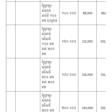
ផ្ទៃក្រឡា
សំណង់
១៤០ ០០០
98,000
88,000
ចាប់ពី ១០០
ម២ ចុះក្រោម
ផ្ទៃក្រឡា
សំណង់
លើសពី
១៦០ ០០០
112,000
102,000
១០០ ម២
ដល់ ២០០
ម២
ផ្ទៃក្រឡា
សំណង់
លើសពី
១៨០ ០០០
126,000
116,000
២០០ ម២
ដល់ ៣០០
ម២
ផ្ទៃក្រឡា
សំណង់
លើសពី
២០០ ០០០
140,000
130,000
៣០០ ម២