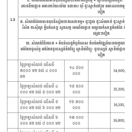
ខ. សំណង់ដែលមានឧបនិស្ស័យខាងពាណិជ្ជកម្ម + ស្ថានីយ៍ប្រេងឥន្ទនៈ កន្លែង
ភោជនីយដ្ឋាន អគារការិយាល័យ ធនាគារ បុរី ផ្ទះស្នាក់នៅរួម អគារសហកម្មសិទ្ធ
ទៀត
1.3
គ. សំណង់ដែលមានឧបនិស្ស័យខាងសេវាកម្ម+ ផ្ទះជួល ផ្ទះសំណាក់ ផ្ទះស្នាក់នៅគ្
រឺសិត កាស៊ីណូ ក្លឹបកំសាន្ត សួនសត្វ រមណីយដ្ឋាន មណ្ឌលកំសាន្តកំពង់ផែ ចំ
ផ្សេងៗទៀត
ឃ. សំណង់វិនិយោគ + តំបន់សេដ្ឋកិច្ចពិសេស តំបន់អភិវឌ្ឍន៍មានលក្ខណៈជាក្
អង់តែនទូរស័ព្ទ អង់តែនទូរទស្សន៍និងវិទ្យុ ស្ថានីយ៍វិទ្យុ- ទូរទស្សន៍ ស្ថានីយ៍ផ
ទៀត
ផ្ទៃក្រឡាសំណង់ លើសពី
១៤​​ ៨០០
៣០០០ ម២ ដល់ ៤ ០០០
14,600,000
០០០
ម២
ផ្ទៃក្រឡាសំណង់ លើសពី ៤
១៥ ៥០០
15,300,000
០០០ ម២ ដល់ ៥ ០០០ ម២
០០០
ផ្ទៃក្រឡាសំណង់ លើសពី ៥
១៦ ៣០០
16,100,000
០០០ ម២ ដល់ ៦ ០០០ ម២
០០០
ផ្ទៃក្រឡាសំណង់ លើសពី ៦
១៧ ០០០
16,800,000
០០០ ម២ ដល់ ៨ ០០០ ម២
០០០