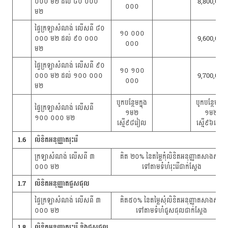
០០០ ម២ ដល់ ៨០ ០០០
8,800,000
០០០
ម២
ផ្ទៃក្រឡាសំណង់ លើសពី ៨០
១០ ០០០
០០០ ម២ ដល់ ៩០ ០០០
9,600,000
០០០
ម២
ផ្ទៃក្រឡាសំណង់ លើសពី ៩០
១០ ១០០
០០០ ម២ ដល់ ១០០ ០០០
9,700,000
០០០
ម២
បូកបន្ថែមក្នុង
បូកបន្ថែមក្នុង
ផ្ទៃក្រឡាសំណង់ លើសពី
១ម២
១ម២
១០០ ០០០ ម២
ស្មើ៩៨រៀល
ស្មើ៩៦រៀល
1.6
លិខិតអនុញ្ញាតរុះរើ
ក្រឡាសំណង់ លើសពី ៣
គិត ២០% នៃតម្លៃកុំលិខិតអនុញ្ញាតសាងសង់​
០០០ ម២
ទៅតាមទំហំរុះរើជាក់ស្តែង
1.7
លិខិតអនុញ្ញាតជួសជុល
ផ្ទៃក្រឡាសំណង់ លើសពី ៣
គិត៥០% នៃតម្លៃសុំលិខិតអនុញ្ញាតសាងសង់
០០០ ម២
ទៅតាមទំហំជួសជុលជាក់ស្តែង
1.8
លិខិតអនុញ្ញាតរុះរើ និងជួសជុល