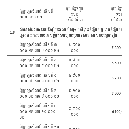
បូកបន្ថែមក្នុង
បូកបន្ថែមក្នុង
ផ្ទៃក្រឡាសំណង់ លើសពី
១ម២
១ម២
១០០.០០០ ម២
ស្មើ៩៨រៀល
ស្មើ៩៦រៀល
សំណង់ដែលមានឧបនិស្ស័យខាងកសិកម្ម+ កសិដ្ឋានចិញ្ចឹមសត្វ រោងចិញ្ចឹមសត្វ រោង
1.5
ឃ្លាំងជី អគារបំរើរចនាសម្ព័ន្ធកសិកម្ម និងប្រភេទសំណង់កសិកម្មផ្សេងទៀត
ផ្ទៃក្រឡាសំណង់ លើសពី ៣
៥ ៥០០
5,300,000
០០០ ម២ ដល់ ៤ ០០០ ម២
០០០
ផ្ទៃក្រឡាសំណង់ លើសពី ៤
៥ ៧០០
5,500,000
០០០ ម២ ដល់ ៥ ០០០ ម២
០០០
ផ្ទៃក្រឡាសំណង់ លើសពី ៥
៥ ៩០០
5,700,000
០០០ ម២ ដល់ ៦ ០០០ ម២
០០០
ផ្ទៃក្រឡាសំណង់ លើសពី ៦
៦ ១០០
5,900,000
០០០ ម២ ដល់ ៨ ០០០ ម២
០០០
ផ្ទៃក្រឡាសំណង់ លើសពី ៨
៦ ៣០០
០០០ ម២ ដល់ ១០ ០០០
6,100,000
០០០
ម២
ផ្ទៃក្រឡាសំណង់ លើសពី ១០