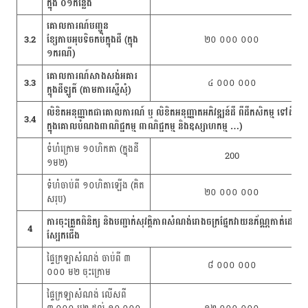
ក្នុង ០១កន្លែង
គោលការណ៍បញ្ជូន
3.2
ខ្សែកាបអុបទិចកប់ក្នុងដី (ក្នុង
២០ ០០០ ០០០
១ករណី)
គោលការណ៍សាងសង់អគារ
3.3
៤ ០០០ ០០០
ក្នុងដីឡូតិ៍ (តាមការស្នើសុំ)
លិខិតអនុញ្ញាតជាគោលការណ៍ ឬ លិខិតអនុញ្ញាតអភិវឌ្ឍន៍ដី ពីដីកសិកម្ម ទៅដី
3.4
ក្នុងគោលបំណងពាណិជ្ជកម្ម ពាណិជ្ជកម្ម និងឧស្សាហកម្ម …)
ទំហំក្រោម ១០ហិកតា (ក្នុងដី
200
១ម២)
ទំហំចាប់ពី ១០ហិតាឡើង (គិត
២០ ០០០ ០០០
សរុប)
ការចុះត្រួតពិនិត្យ និងបញ្ជាក់សុវត្តិភាពសំណង់រោងចក្រផ្នែកវាយនភ័ណ្ណកាត់ដេរ
4
ស្បែកជើង
ផ្ទៃក្រឡាសំណង់ ចាប់ពី ៣
៨ ០០០ ០០០
០០០ ម២ ចុះក្រោម
ផ្ទៃក្រឡាសំណង់ លើសពី