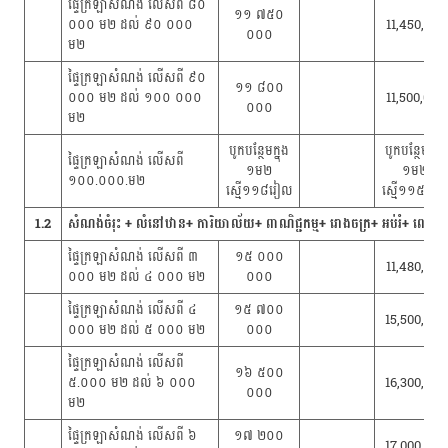
ផ្ទៃក្រឡាសំណង់ លើសពី ៨០
១១ ៧៥០
០០០ ម២ ដល់ ៩០ ០០០
11,450,000
០០០
ម២
ផ្ទៃក្រឡាសំណង់ លើសពី ៩០
១១ ៨០០
០០០ ម២ ដល់ ១០០ ០០០
11,500,000
០០០
ម២
បូកបន្ថែមក្នុង
បូកបន្ថែមក្នុង
ផ្ទៃក្រឡាសំណង់ លើសពី
១ម២
១ម២
១០០.០០០.ម២
ស្មើ១១៨រៀល
ស្មើ១១៥រៀ
1.2
សំណង់ចំរុះ + លំនៅឋាន+ ការិយាល័យ+ ពាណិជ្ជកម្ម+ រោងចក្រ+ អប់រំ+ ពេទ
ផ្ទៃក្រឡាសំណង់ លើសពី ៣
១៥ ០០០
11,480,000
០០០ ម២ ដល់ ៤ ០០០ ម២
០០០
ផ្ទៃក្រឡាសំណង់ លើសពី ៤
១៥ ៧០០
15,500,000
០០០ ម២ ដល់ ៥ ០០០ ម២
០០០
ផ្ទៃក្រឡាសំណង់ លើសពី
១៦ ៥០០
៥.០០០ ម២ ដល់ ៦ ០០០
16,300,000
០០០
ម២
ផ្ទៃក្រឡាសំណង់ លើសពី ៦
១៧ ២០០
17,000,000