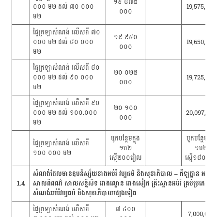
១៩ ៨៧៥
០០០ ម២ ដល់ ៧០ ០០០
19,575,000
០០០
ម២
ផ្ទៃក្រឡាសំណង់ លើសពី ៧០
១៩ ៩៥០
០០០ ម២ ដល់ ៨០ ០០០
19,650,000
០០០
ម២
ផ្ទៃក្រឡាសំណង់ លើសពី ៨០
២០ ០២៥
០០០ ម២ ដល់ ៩០ ០០០
19,725,000
០០០
ម២
ផ្ទៃក្រឡាសំណង់ លើសពី ៩០
២០ ១០០
០០០ ម២ ដល់ ១០០.០០០
20,097,000
០០០
ម២
បូកបន្ថែមក្នុង
បូកបន្ថែមក្នុង
ផ្ទៃក្រឡាសំណង់ លើសពី
១ម២
១ម២
១០០ ០០០ ម២
ស្មើ២០០រៀល
ស្មើ១៨០រៀ
សំណង់ដែលមានឧបនិស្ស័យខាងអប់រំ វប្បធម៌ និងសុខាភិបាល – កីឡដ្ឋាន អគា
1.4
សាលពិពណ៌ សាលសន្និសិទ រោងល្ខោន រោងសៀក គ្រឹះស្ថានអប់រំ គ្រប់ប្រភេទ មណ្
សំណង់អប់រំវប្បធម៌ និងសុខាភិបាលផ្សេងទៀត
ផ្ទៃក្រឡាសំណង់ លើសពី
៧ ៤០០
7,000,000