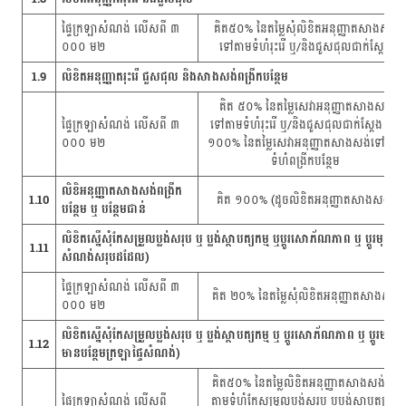
ផ្ទៃក្រឡាសំណង់ លើសពី ៣
គិត៥០% នៃតម្លៃសុំលិខិតអនុញ្ញាតសាងសង់
០០០ ម២
ទៅតាមទំហំរុះរើ ឬ/និងជួសជុលជាក់ស្តែង
1.9
លិខិតអនុញ្ញាតរុះរើ ជួសជុល និងសាងសង់ពង្រីកបន្ថែម
គិត ៥០% នៃតម្លៃសេវាអនុញ្ញាតសាងសង់
ផ្ទៃក្រឡាសំណង់ លើសពី ៣
ទៅតាមទំហំរុះរើ ឬ/និងជួសជុលជាក់ស្តែង និង
០០០ ម២
១០០% នៃតម្លៃសេវាអនុញ្ញាតសាងសង់ទៅតាម
ទំហំពង្រីកបន្ថែម
លិខិអនុញ្ញាតសាងសង់ពង្រីក
1.10
គិត ១០០% (ដូចលិខិតអនុញ្ញាតសាងសង់)
បន្ថែម ឬ បន្ថែមជាន់
លិខិតស្នើសុំកែសម្រួលប្លង់សរុប ឬ ប្លង់ស្ថាបត្យកម្ម ឬប្ដូរសោភ័ណភាព ឬ ប្ដូរមុខងា
1.11
សំណង់សរុបដដែល)
ផ្ទៃក្រឡាសំណង់ លើសពី ៣
គិត ២០% នៃតម្លៃសុំលិខិតអនុញ្ញាតសាងសង់
០០០ ម២
លិខិតស្នើសុំកែសម្រួលប្លង់សរុប ឬ ប្លង់ស្ថាបត្យកម្ម ឬ ប្ដូរសោភ័ណភាព ឬ ប្ដូរមុខ
1.12
មានបន្ថែមក្រឡាផ្ទៃសំណង់)
គិត៥០% នៃតម្លៃលិខិតអនុញ្ញាតសាងសង់ទៅ
ផ្ទៃក្រឡាសំណង់ លើសពី
តាមទំហំកែសម្រួលប្លង់សរុប ឬប្លង់ស្ថាបត្យកម្ម