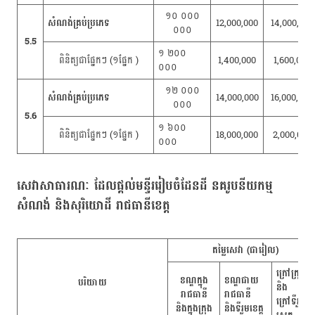
១០ ០០០
សំណង់គ្រប់ប្រភេទ
12,000,000
14,000,000
០០០
5.5
១ ២០០
ពិនិត្យជាផ្នែកៗ (១ផ្នែក )
1,400,000
1,600,000
០០០
១២ ០០០
សំណង់គ្រប់ប្រភេទ
14,000,000
16,000,000
០០០
5.6
១ ៦០០
ពិនិត្យជាផ្នែកៗ (១ផ្នែក )
18,000,000
2,000,000
០០០
សេវាសាធារណៈ ដែលផ្តល់មន្ទីររៀបចំដែនដី នគរូបនីយកម្ម
សំណង់ និងសុរិយោដី រាជធានីខេត្ត
តម្លៃសេវា (ជារៀល)
ក្រៅក្រុង
ខណ្ឌក្នុង
ខណ្ឌជាយ
បរិយាយ
និង
រាជធានី
រាជធានី
ក្រៅទីរួម
និងក្នុងក្រុង
និងទីរួមខេត្ត