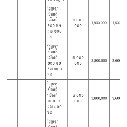
ផ្ទៃក្រឡា
សំណង់
លើសពី
២ ០០០
1,800,000
1,600,00
១០០ ម២
០០០
ដល់ ២០០
ម២
ផ្ទៃក្រឡា
សំណង់
លើសពី
៣ ០០០
2,800,000
2,600,00
២០០ ម២
០០០
ដល់ ៣០០
ម២
ផ្ទៃក្រឡា
សំណង់
លើសពី
៤ ០០០
3,800,000
3,600,00
៣០០ ម២
០០០
ដល់ ៤០០
ម២
ផ្ទៃក្រឡា