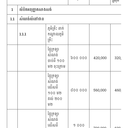
ស្រុក​
1
លិខិតអនុញ្ញាតសាងសង់
1.1
សំណង់លំនៅឋាន
ភូមិគ្រឹះ ពាក់
1.1.1
កណ្តាលភូមិ
គ្រឹះ
ផ្ទៃក្រឡា
សំណង់
៦០០ ០០០
420,000
320,000
ចាប់ពី ១០០
ម២ ចុះក្រោម
ផ្ទៃក្រឡា
សំណង់
លើសពី
៨០០ ០០០
560,000
460,000
១០០ ម២
ដល់ ២០០
ម២
ផ្ទៃក្រឡា
សំណង់
លើសពី
១ ០០០