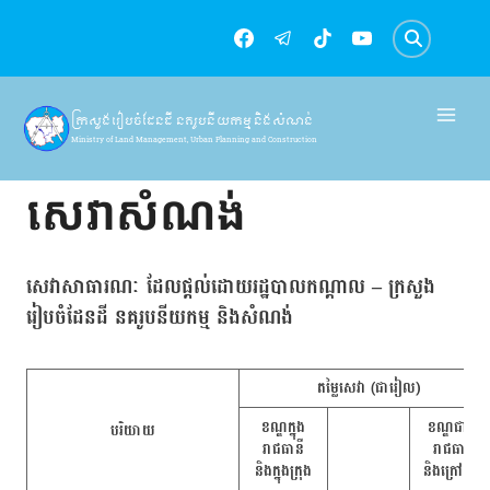
Skip
to
content
ក្រសួងរៀបចំដែនដី នគរូបនីយកម្ម និងសំណង់
Ministry of Land Management, Urban Planning and Construction
សេវាសំណង់
សេវាសាធារណៈ ដែលផ្តល់ដោយរដ្ឋបាលកណ្ដាល – ក្រសួង
រៀបចំដែនដី នគរូបនីយកម្ម និងសំណង់
តម្លៃសេវា (ជារៀល)
ខណ្ឌក្នុង
ខណ្ឌ​ជាយ
បរិយាយ
រាជធានី
រាជធានី
និងក្នុងក្រុង
និងក្រៅក្រុង