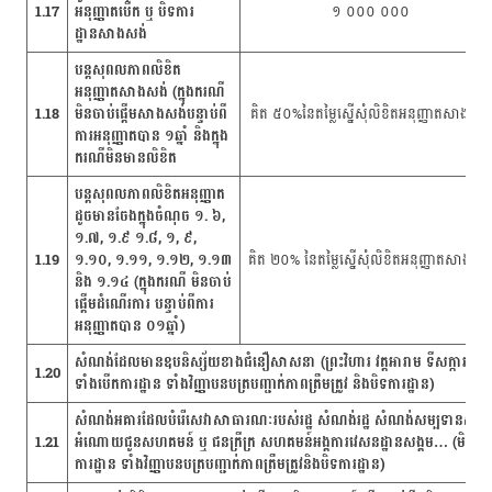
1.17
អនុញ្ញាតបើក ឬ បិទការ
១ ០០០ ០០០
ដ្ឋានសាងសង់
បន្តសុពលភាពលិខិត
អនុញ្ញាតសាងសង់ (ក្នុងករណី
1.18
មិនចាប់ផ្តើមសាងសង់បន្ទាប់ពី
គិត ៥០%នៃតម្លៃស្នើសុំលិខិតអនុញ្ញាតសាងសង់
ការអនុញ្ញាតបាន ១ឆ្នាំ និងក្នុង
ករណីមិនមានលិខិត
បន្តសុពលភាពលិខិតអនុញ្ញាត
ដូចមានចែងក្នុងចំណុច ១. ៦,
១.៧, ១.៩ ១.៨, ១, ៩,
1.19
១.១០, ១.១១, ១.១២, ១.១៣
គិត ២០% នៃតម្លៃស្នើសុំលិខិតអនុញ្ញាតសាងសង
និង ១.១៤ (ក្នុងករណី មិនចាប់
ផ្តើមដំណើរការ បន្ទាប់ពីការ
អនុញ្ញាតបាន ០១ឆ្នាំ)
សំណង់ដែលមានឧបនិស្ស័យខាងជំនឿសាសនា (ព្រះវិហារ វត្តអារាម ទីសក្ការៈបូជា…
1.20
ទាំងបើកការដ្ឋាន ទាំងវិញ្ញាបនបត្របញ្ជាក់​​ភាពត្រឹមត្រូវ និងបិទការដ្ឋាន)
សំណង់អគារដែលបំរើសេវាសាធារណៈរបស់រដ្ឋ សំណង់រដ្ឋ សំណង់សម្បទានសង្គមកិច
1.21
អំណោយជូនសហគមន៍ ឬ ជនក្រីក្រ សហគមន៍អង្គការវេសនដ្ឋានសង្គម… (មិនគិតថ្លៃ
ការដ្ឋាន ទាំងវិញ្ញាបនបត្របញ្ជាក់ភាពត្រឹមត្រូវនិងបិទការដ្ឋាន)