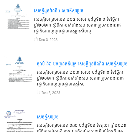
សេចក្តីជូនដំណឹង
សេចក្តីសម្រេច
សេចក្ដីសម្រេចលេខ ២១៥ សសរ ចុះថ្ងៃទី៣០ ខែវិច្ឆិកា
ឆ្នាំ២០២៣ ស្ដីពីការចាត់តាំងសមាសភាពក្រុមការងាររាជ
រដ្ឋាភិបាលចុះមូលដ្ឋានខេត្តព្រះសីហនុ
Dec 3, 2023
ច្បាប់ និង បទដ្ឋានគតិយុត្ត
សេចក្តីជូនដំណឹង
សេចក្តីសម្រេច
សេចក្ដីសម្រេចលេខ ២១៣ សសរ ចុះថ្ងៃទី៣០ ខែវិច្ឆិកា
ឆ្នាំ២០២៣ ស្ដីពីការចាត់តាំងសមាសភាពក្រុមការងាររាជ
រដ្ឋាភិបាលចុះ​មូលដ្ឋានខេត្តកែប
Dec 3, 2023
សេចក្តីសម្រេច
សេចក្ដីសម្រេចលេខ ០៨១ ចុះថ្ងៃទី០៩ ខែតុលា ឆ្នាំ២០២៣
ស្ដីពីប្រគល់ភារកិច្ចជូនថ្នាក់ដឹកនាំក្រសួងរៀបចំដែនដី នគ