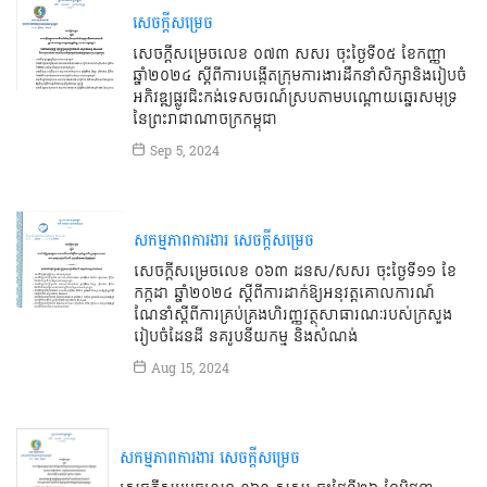
សេចក្តីសម្រេច
សេចក្ដីសម្រេចលេខ ០៧៣ សសរ ចុះថ្ងៃទី០៥ ខែកញ្ញា
ឆ្នាំ២០២៤ ស្ដីពីការបង្កើតក្រុមការងារដឹកនាំសិក្សានិងរៀបចំ
អភិវឌ្ឍផ្លូវជិះកង់ទេសចរណ៍ស្របតាមបណ្ដោយឆ្នេរសមុទ្រ
នៃព្រះរាជាណាចក្រកម្ពុជា
Sep 5, 2024
សកម្មភាពការងារ
សេចក្តីសម្រេច
សេចក្ដីសម្រេចលេខ ០៦៣ ដនស/សសរ ចុះថ្ងៃទី១១ ខែ
កក្កដា ឆ្នាំ២០២៤ ស្ដីពីការដាក់ឱ្យអនុវត្តគោលការណ៍
ណែនាំស្ដីពីការគ្រប់គ្រងហិរញ្ញវត្ថុសាធារណៈរបស់ក្រសួង
រៀបចំដែនដី នគរូបនីយកម្ម និងសំណង់
Aug 15, 2024
សកម្មភាពការងារ
សេចក្តីសម្រេច