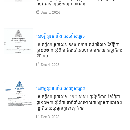
សេវាអេឡិចត្រូនិកសម្រាប់ធុរកិច្ច
Jan 5, 2024
សេចក្តីជូនដំណឹង
សេចក្តីសម្រេច
សេចក្ដីសម្រេចលេខ ១៩៥ សសរ ចុះថ្ងៃទី៣០ ខែវិច្ឆិកា
ឆ្នាំ២០២៣ ស្ដីពីការតែងតាំងសមាសភាពគណៈកម្មាធិការ
ឌីជីថល
Dec 4, 2023
សេចក្តីជូនដំណឹង
សេចក្តីសម្រេច
សេចក្ដីសម្រេចលេខ ២១៤ សសរ ចុះថ្ងៃទី៣០ ខែវិច្ឆិកា
ឆ្នាំ២០២៣ ស្ដីពីការចាត់តាំងសមាសភាពក្រុមការងាររាជ
រដ្ឋាភិបាលចុះមូលដ្ឋានខេត្តកំពត
Dec 3, 2023