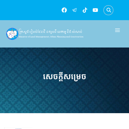
Skip
to
content
ក្រសួងរៀបចំដែនដី នគរូបនីយកម្ម និងសំណង់
Ministry of Land Management, Urban Planning and Construction
សេចក្តីសម្រេច