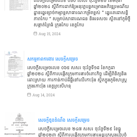
សេចក្ដីសម្រេចលេខ ០៦០ សសរ ចុះថ្ងៃទី២៦ ខែមិថុនា
ឆ្នាំ២០២៤ ស្ដីពីការដាក់ឱ្យអនុវត្តបន្តគម្រោងអភិវឌ្ឍរមណីយ
ដ្ឋានឆ្នេរខ្សាច់កម្សាន្តសាធារណៈកម្រិតខ្ពស់​ ” ឆ្នេរតេជោសន្តិ
ភាពកែប​ “​ សម្រាប់សាធារណជន​ និងទេសចរ ស្ថិតនៅភូមិថ្មី​
សង្កាត់ព្រៃធំ​ ក្រុងកែប​ ខេត្តកែប​
Aug 15, 2024
សកម្មភាពការងារ
សេចក្តីសម្រេច
សេចក្ដីសម្រេចលេខ ០៦៥ សសរ ចុះថ្ងៃទី១៨ ខែកក្កដា
ឆ្នាំ២០២៤ ស្ដីពីការបង្កើតក្រុមការងារចំពោះកិច្ច​ ដើម្បីពិនិត្យនិង
ដោះស្រាយ​ ការកាន់កាប់ដីធ្លីនៅលើកោះរ៉ុង​ ស្ថិតក្នុងភូមិសាស្រ្ត
ក្រុងកោះរ៉ុង​ ខេត្តព្រះសីហនុ​
Aug 14, 2024
សេចក្តីជូនដំណឹង
សេចក្តីសម្រេច
សេចក្ដីសម្រេចលេខ ២៤៧ សសរ ចុះថ្ងៃទី២៩ ខែធ្នូ
ឆ្នាំ២០២៣ ស្ដីពីការបង្កើតក្រុមការងារអន្តរក្រសួងរៀបចំ