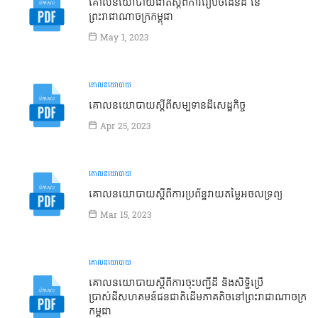
គោលនយោបាយជាតិស្ដីពីការរៀបចំដែនដី នៃ
ព្រះរាជាណាចក្រកម្ពុជា
May 1, 2023
គោលនយោបាយ
គោលនយោបាយស្ដីពីសម្បទានដីសេដ្ឋកិច្ច
Apr 25, 2023
គោលនយោបាយ
គោលនយោបាយស្ដីពីការប្រព័ន្ធវាយតម្លៃអចលទ្រព្យ
Mar 15, 2023
គោលនយោបាយ
គោលនយោបាយស្ដីពីការចុះបញ្ជីដី និងសិទ្ធិប្រើ
ប្រាស់ដីសហគមន៍ជនជាតិដើមភាគតិចនៅព្រះរាជាណាចក្រ
កម្ពុជា