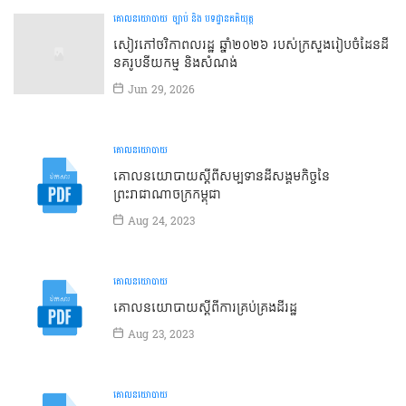
គោលនយោបាយ
ច្បាប់ និង បទដ្ឋានគតិយុត្ត
សៀវភៅថវិកាពលរដ្ឋ ឆ្នាំ២០២៦ របស់ក្រសួងរៀបចំដែនដី
នគរូបនីយកម្ម និងសំណង់
Jun 29, 2026
គោលនយោបាយ
គោលនយោបាយស្ដីពីសម្បទានដីសង្គមកិច្ចនៃ
ព្រះរាជាណាចក្រកម្ពុជា
Aug 24, 2023
គោលនយោបាយ
គោលនយោបាយស្ដីពីការគ្រប់គ្រងដីរដ្ឋ
Aug 23, 2023
គោលនយោបាយ