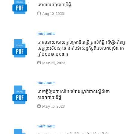
គោលនយោបាយដីធ្លី
Aug 10, 2023
គោលនយោបាយ
គោលនយោបាយគ្រប់គ្រងនិងប្រើប្រាស់ដីធ្លី ដើម្បីអភិវឌ្ឍ
ខេត្តព្រះសីហនុ ទៅជាតំបន់សេដ្ឋកិច្ចពិសេសពហុបំណង
ឆ្នាំ២០២២ ២០៣៨
May 25, 2023
គោលនយោបាយ
សេចក្ដីថ្លែងការណ៍របស់រាជរដ្ឋាភិបាលស្ដីពីគោ
នយោបាយដីធ្លី
May 16, 2023
គោលនយោបាយ