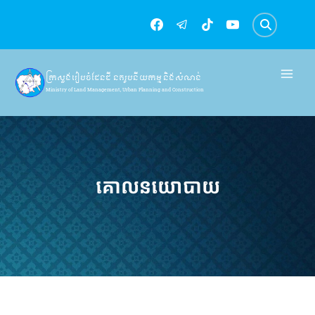
Skip
to
content
ក្រសួងរៀបចំដែនដី នគរូបនីយកម្ម និងសំណង់
Ministry of Land Management, Urban Planning and Construction
គោលនយោបាយ