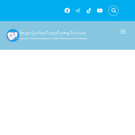
Skip
to
content
ក្រសួងរៀបចំដែនដី នគរូបនីយកម្ម និងសំណង់
Ministry of Land Management, Urban Planning and Construction