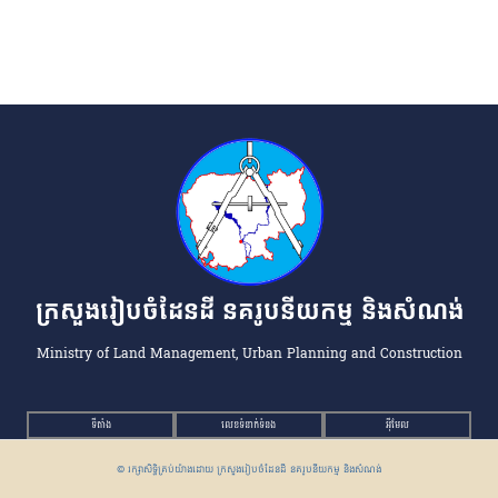
ក្រសួងរៀបចំដែនដី នគរូបនីយកម្ម និងសំណង់
Ministry of Land Management, Urban Planning and Construction
ទីតាំង
លេខទំនាក់ទំនង
អ៉ីមែល
© រក្សាសិទ្ធិគ្រប់យ៉ាងដោយ ក្រសួងរៀបចំដែនដី នគរូបនីយកម្ម និងសំណង់