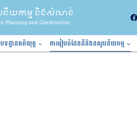
ូបនីយកម្ម និងសំណង់
an Planning and Construction
ងបទដ្ឋានគតិយុត្ត
ការរៀបចំដែនដីនិងនគរូបនីយកម្ម