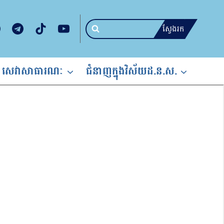
ស្វែងរក
សេវាសាធារណៈ
ជំនាញក្នុងវិស័យដ.ន.ស.