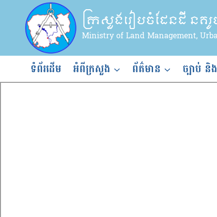
Skip
ក្រសួងរៀបចំដែនដី នគរ
to
content
Ministry of Land Management, Urb
ទំព័រដើម
អំពីក្រសួង
ព័ត៌មាន
ច្បាប់ និ