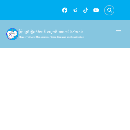
Skip
to
content
ក្រសួងរៀបចំដែនដី នគរូបនីយកម្ម និងសំណង់
Ministry of Land Management, Urban Planning and Construction