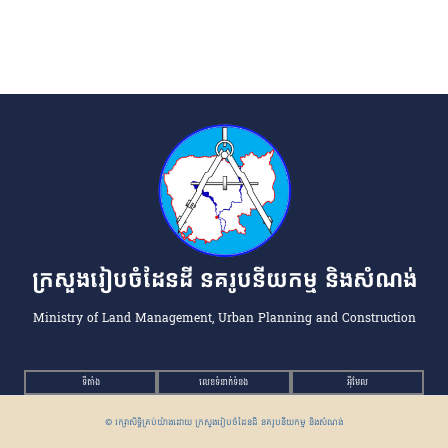
ក្រសួងរៀបចំដែនដី នគរូបនីយកម្ម និងសំណង់
Ministry of Land Management, Urban Planning and Construction
ទីតាំង
លេខទំនាក់ទំនង
អ៉ីមែល
© រក្សាសិទ្ធិគ្រប់យ៉ាងដោយ ក្រសួងរៀបចំដែនដី នគរូបនីយកម្ម និងសំណង់