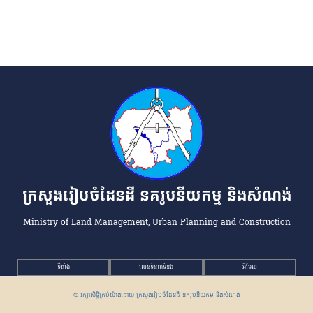
ក្រសួងរៀបចំដែនដី នគរូបនីយកម្ម និងសំណង់
Ministry of Land Management, Urban Planning and Construction
ទីតាំង
លេខទំនាក់ទំនង
អ៉ីមែល
© រក្សាសិទ្ធិគ្រប់យ៉ាងដោយ ក្រសួងរៀបចំដែនដី នគរូបនីយកម្ម និងសំណង់