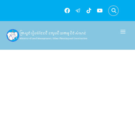
Skip
to
content
ក្រសួងរៀបចំដែនដី នគរូបនីយកម្ម និងសំណង់
Ministry of Land Management, Urban Planning and Construction