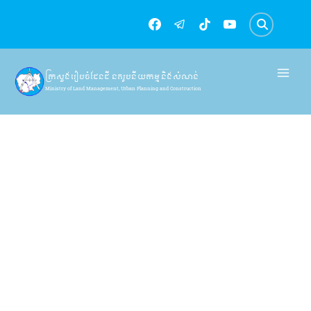
Skip
to
content
ក្រសួងរៀបចំដែនដី នគរូបនីយកម្ម និងសំណង់
Ministry of Land Management, Urban Planning and Construction