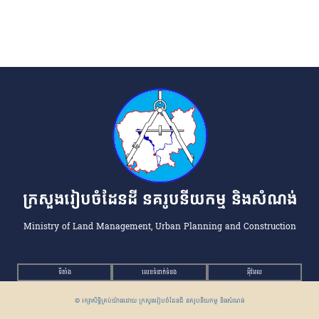
ក្រសួងរៀបចំដែនដី នគរូបនីយកម្ម និងសំណង់
Ministry of Land Management, Urban Planning and Construction
ទីតាំង
លេខទំនាក់ទំនង
អ៉ីមែល
© រក្សាសិទ្ធិគ្រប់យ៉ាងដោយ ក្រសួងរៀបចំដែនដី នគរូបនីយកម្ម និងសំណង់