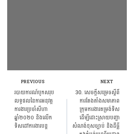
PREVIOUS
NEXT
Post
របាយការណ៍បូកសរុប
30. សេចក្ដីសម្រេចស្ដីពី
លទ្ធផលនៃការអនុវត្ត
ការតែងតាំងសមាភាព
navigation
ការងារប្រចាំសីហា
ក្រុមការងារតម្រង់ទិស
ឆ្នាំ២០២០ និងលើក
ដើម្បីដោះស្រាយបញ្ហា
ទិសដៅការងារបន្ត
សំណង់ខុសច្បាប់ និងដីធ្លី