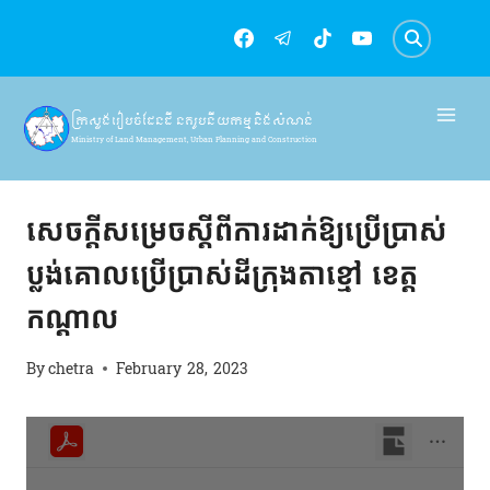
Skip
to
content
ក្រសួងរៀបចំដែនដី នគរូបនីយកម្ម និងសំណង់
Ministry of Land Management, Urban Planning and Construction
សេចក្តីសម្រេច
សេចក្ដីសម្រេចស្ដីពីការដាក់ឱ្យប្រើប្រាស់
ប្លង់គោលប្រើប្រាស់ដីក្រុងតាខ្មៅ ខេត្ត
កណ្ដាល
By
chetra
February 28, 2023