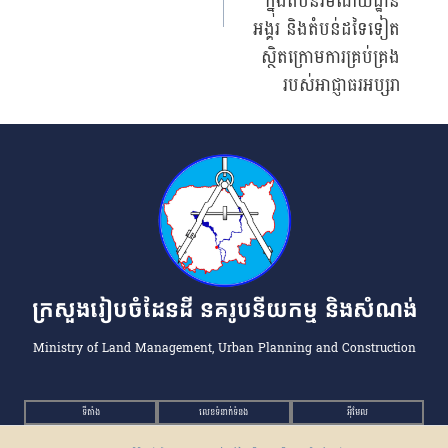
ក្នុងតំបន់រមណីយដ្ឋាន
អង្គរ និងតំបន់ដទៃទៀត
ស្ថិតក្រោមការគ្រប់គ្រង
របស់អាជ្ញាធរអប្សរា
ក្រសួងរៀបចំដែនដី នគរូបនីយកម្ម និងសំណង់
Ministry of Land Management, Urban Planning and Construction
ទីតាំង
លេខទំនាក់ទំនង
អ៉ីមែល