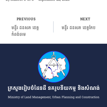
PREVIOUS
NEXT
Post
មន្ទីរ ដនសភ ខេត្ត
មន្ទីរ ដនសភ ​ខេត្ត​កែប
កំពង់ចាម
navigation
ក្រសួងរៀបចំដែនដី នគរូបនីយកម្ម និងសំណង់
Ministry of Land Management, Urban Planning and Construction