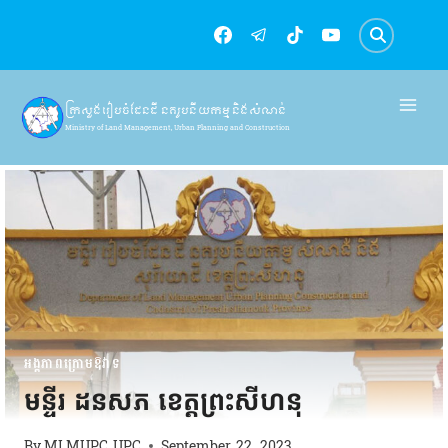
Skip
to
content
ក្រសួងរៀបចំដែនដី នគរូបនីយកម្ម និងសំណង់
Ministry of Land Management, Urban Planning and Construction
អង្គភាពក្រោមឱវាទ
មន្ទីរ ដនសភ ខេត្តព្រះសីហនុ
By
MLMUPC UPC
September 22, 2023