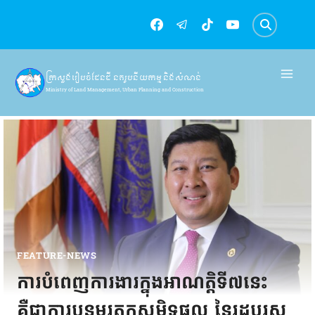
Skip
to
content
ក្រសួងរៀបចំដែនដី នគរូបនីយកម្ម និងសំណង់
Ministry of Land Management, Urban Planning and Construction
FEATURE-NEWS
ការបំពេញការងារក្នុងអាណត្តិទី៧នេះ
គឺជាការបន្តមរតកសមិទ្ធផល នៃរដ្ឋបុរស