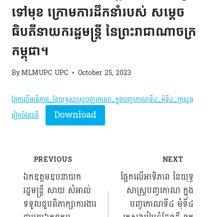
ទៅមុខ ក្រោមការដឹកនាំរបស់ សម្តេច
ធិបតីនាយករដ្ឋមន្រ្តី នៃព្រះរាជាណាចក្រ
កម្ពុជា។
By
MLMUPC UPC
October 25, 2023
ផ្អែកលើអាទិភាព_នៃយុទ្ធសាស្រ្តបញ្ញកោណ_ក្នុងបញ្ចកោណទី៤_មុំទី៤_ក្រសួង
Download
រៀបចំដែនដី
PREVIOUS
NEXT
Post
ឯកឧត្តមឧបនាយក
ផ្អែកលើអាទិភាព នៃយុទ្ធ
រដ្ឋមន្រ្តី សាយ សំអាល់
សាស្រ្តបញ្ចកោណ ក្នុង
navigation
ទទួលជួបពិភាក្សាការងារ
បញ្ចកោណទី៤ មុំទី៤