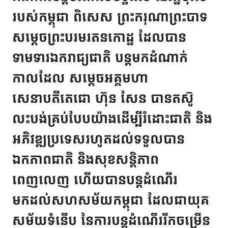
របស់កម្ពុជា ពិសេស ព្រះករុណាព្រះបាទ
សម្តេចព្រះបរមរតនកោដ្ឋ ដែលបាន
ទាមទារឯករាជ្យជាតិ បន្តមកដំណាក់
កាលដែល សម្តេចអគ្គមហា
សេនាបតីតេជោ ហ៊ុន សែន បានតស៊ូ
លះបង់គ្រប់បែបយ៉ាងដើម្បីរំដោះជាតិ និង
អភិវឌ្ឍប្រទេសរហូតដល់ទទួលបាន
ឯកភាពជាតិ និងសុខសន្តិភាព
ពេញលេញ ហើយបានបន្តដំណើរ
មកដល់សហសម័យកម្ពុជា ដែលជាយុគ
សម័យទំនើប នៃការបន្តដំណើររីកចម្រើន