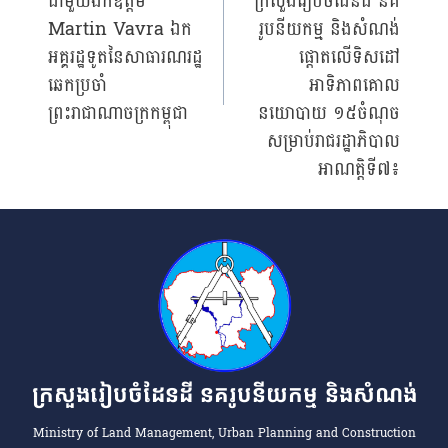
ជាមួយឯកឧត្តម
ក្រសួងរៀបចំដែនដី នគ
Martin Vavra ឯក
រូបនីយកម្ម និងសំណង់
អគ្គរដ្ឋទូតនៃសាធារណរដ្ឋ
ផ្តោតលើទិសដៅ
ឆេកប្រចាំ
អាទិភាពគោល
ព្រះរាជាណាចក្រកម្ពុជា
នយោបាយ ១៥ចំណុច
សម្រាប់រាជរដ្ឋាភិបាល
អាណត្តិទី៧៖
ក្រសួងរៀបចំដែនដី នគរូបនីយកម្ម និងសំណង់
Ministry of Land Management, Urban Planning and Construction