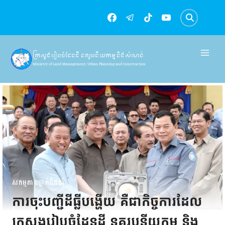
Skip
to
content
ក្រសួងរៀបចំដែនដី នគរូបនីយកម្ម និងសំណង់
Ministry of Land Management, Urban Planning and Construction
សកម្មភាពថ្នាក់ដឹកនាំ
ការចុះបញ្ជីដីធ្លីបង្ហើយ គឺជាកិច្ចការដែល
ក្រសួងរៀបចំដែនដី នគរូបនីយកម្ម និង