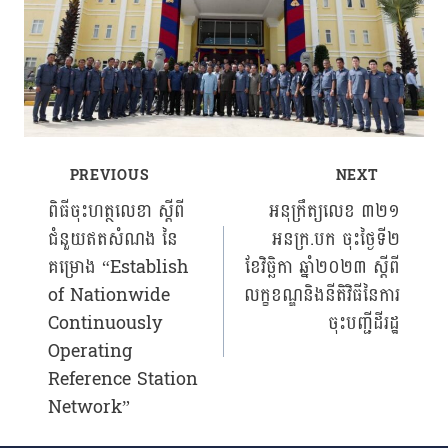
PREVIOUS
NEXT
Post
ពិធីចុះហត្ថលេខា ស្ដីពី
អនុក្រឹត្យលេខ ៣២១
ជំនួយឥតសំណង នៃ
អនក្រ.បក ចុះថ្ងៃទី២
navigation
គម្រោង “Establish
ខែវិច្ឆិកា ឆ្នាំ២០២៣ ស្ដីពី
of Nationwide
លក្ខខណ្ឌនិងនីតិវិធីនៃការ
Continuously
ចុះបញ្ជីដីរដ្ឋ
Operating
Reference Station
Network”