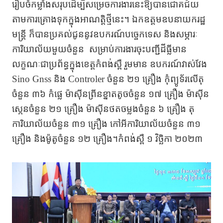
រៀបចំកម្លាំងសរុបដើម្បីសម្រេចការងារនេះឱ្យបានជោគជ័យ
តាមការគ្រោងទុកក្នុងអាណត្តិថ្មីនេះ។
ឯកឧត្តមឧបនាយករដ្ឋ
មន្ត្រី ក៏បានប្រគល់ជូននូវឧបករណ៍បច្ចេកទេស និងសម្ភារៈ
ការិយាល័យមួយចំនួន
សម្រាប់ការងារចុះបញ្ជីដីធ្លីមាន
លក្ខណៈជាប្រព័ន្ធក្នុងខេត្តកំពង់ស្ពឺ រួមមាន ឧបករណ៍វាស់វែង
Sino Gnss
និង
Controler
ចំនួន ២១ គ្រឿង កុំព្យូទ័រលើតុ
ចំនួន ៣៦ កំផ្លេ ម៉ាស៊ីនព្រីនខ្នាតតូចចំនួន ១៧ គ្រឿង ម៉ាស៊ីន
ស្កេនចំនួន ២១ គ្រឿង ម៉ាស៊ីនថតចម្លងចំនួន ៦ គ្រឿង តុ
ការិយាល័យចំនួន ៣១ គ្រឿង កៅអីការិយាល័យចំនួន ៣១
គ្រឿង និងម៉ូតូចំនួន ១២ គ្រឿង។
កំពង់ស្ពឺ ១ វិច្ឆិកា ២០២៣