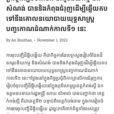
សំណង់ បាននិងកំពុងជំរុញដើម្បីឆ្លើយតប
ទៅនឹងគោលនយោបាយយុទ្ធសាស្ត្រ
បញ្ចកោណដំណាក់កាលទី១ នេះ
By
An Bunthan
November 1, 2023
ការចុះបញ្ជីដីធ្លីបង្ហើយ គឺជាកិច្ចការដែលក្រសួងរៀបចំដែនដី
នគរូបនីយកម្ម និងសំណង់ បាននិងកំពុងជំរុញដើម្បីឆ្លើយតប
ទៅនឹងគោលនយោបាយយុទ្ធសាស្ត្របញ្ចកោណដំណាក់
កាលទី១ នេះ។
ថ្លែងនៅក្នុងកិច្ចប្រជុំពិភាក្សាលើការជំរុញការ
រៀបចំចុះបញ្ជីដីធ្លីបង្ហើយនៅក្នុងភូមិសាស្រ្តខេត្តកំពង់ស្ពឺ ឯក
ឧត្តមឧបនាយករដ្ឋមន្ត្រី សាយ សំអាល់ បានបញ្ជាក់ថា ខេត្ត
កំពង់ស្ពឺ គឺជាខេត្តទី២ បន្ទាប់ពីខេត្តកំពង់ចាម ក្នុងការរៀបចំ
ការងារចុះបញ្ជីដីធ្លីបង្ហើយ ដូច្នេះភាគីពាក់ព័ន្ធទាំងអស់ត្រូវ