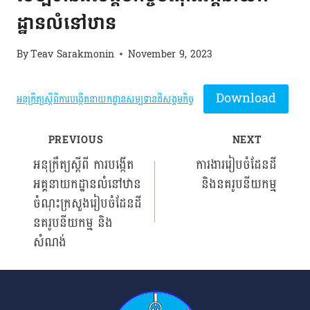
ដ្ឋានលំនៅឋាន
By
Teav Sarakmonin
November 9, 2023
Download
អនុក្រឹត្យស្តីពីការបង្កើតនាយកដ្ឋានសម្បទានដីសង្គមកិច្ច
PREVIOUS
NEXT
Post
អនុក្រឹត្យស្តីពី ការបង្កើត
ការងាររៀបចំដែនដី
អគ្គនាយកដ្ឋានលំនៅឋាន
និងនគរូបនីយកម្ម
navigation
ចំណុះក្រសួងរៀបចំដែនដី
នគរូបនីយកម្ម និង
សំណង់