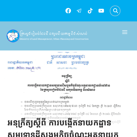
Skip
to
content
ក្រសួងរៀបចំដែនដី នគរូបនីយកម្ម និងសំណង់
Ministry of Land Management, Urban Planning and Construction
អគ្គនាយកដ្ធានលំនៅឋាន
|
អង្គភាពក្រោមឱវាទ
អនុក្រឹត្យស្តីពី ការបង្កើតនាយកដ្ឋាន
សម្បទានដីសង្គមកិច្ចចំណុះអគ្គនាយក