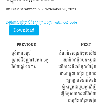
By
Teav Sarakmonin
November 20, 2023
2-ប្លង់គោលប្រើប្រាស់ដីខណ្ឌជ្រោយចង្វារ_with_QR_code
Download
PREVIOUS
NEXT
Post
ប្លង់គោលប្រើ
ដំណើរទស្សនកិច្ចរបស់វិនិ
ប្រាស់ដីខណ្ណ៧មករា ចក្ខុ
យោគិនជប៉ុនមកកម្ពុជា
navigation
វិស័យឆ្នាំ២០៣៥
លើកនេះគឺជាកិច្ចចាប់ផ្តើម
រវាងកម្ពុជា ជប៉ុន ក្នុងការ
ផ្សារភ្ជាប់ទំនាក់ទំនង
ស្អិតរមួតជាមួយគ្នាដើម្បី
ធ្វើកិច្ចសហការលើវិស័យ
ជាច្រើនបន្ថែមទៀត