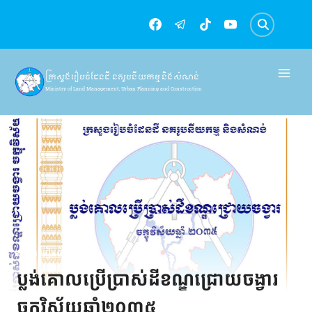
Skip
to
content
ក្រសួងរៀបចំដែនដី នគរូបនីយកម្ម និងសំណង់
Ministry of Land Management, Urban Planning and Construction
ការងាររៀបចំដែនដី
ប្លង់គោលប្រើប្រាស់ដីខណ្ឌជ្រោយចង្វារ
ចក្ខុវិស័យឆ្នាំ២០៣៥