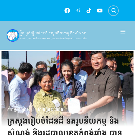
Skip
to
content
ក្រសួងរៀបចំដែនដី នគរូបនីយកម្ម និងសំណង់
Ministry of Land Management, Urban Planning and Construction
សកម្មភាពការងារ
|
សេចក្តីជូនដំណឹង
ក្រសួងរៀបចំដែនដី នគរូបនីយកម្ម និង
សំណង់ និងរដ្ឋបាលខេត្តកំពង់ឆ្នាំង បាន