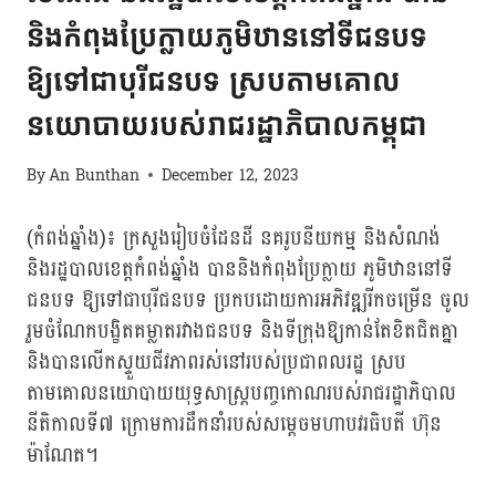
និងកំពុងប្រែក្លាយភូមិឋាននៅទីជនបទ
ឱ្យទៅជាបុរីជនបទ ស្របតាមគោល
នយោបាយរបស់រាជរដ្ឋាភិបាលកម្ពុជា
By
An Bunthan
December 12, 2023
(កំពង់ឆ្នាំង)៖ ក្រសួងរៀបចំដែនដី នគរូបនីយកម្ម និងសំណង់
និងរដ្ឋបាលខេត្តកំពង់ឆ្នាំង បាននិងកំពុងប្រែក្លាយ ភូមិឋាននៅទី
ជនបទ ឱ្យទៅជាបុរីជនបទ ប្រកបដោយការអភិវឌ្ឍរីកចម្រើន ចូល
រួមចំណែកបង្ខិតគម្លាតរវាងជនបទ និងទីក្រុងឱ្យកាន់តែខិតជិតគ្នា
និងបានលើកស្ទួយជីវភាពរស់នៅរបស់ប្រជាពលរដ្ឋ ស្រប
តាមគោលនយោបាយយុទ្ធសាស្ត្របញ្ចកោណរបស់រាជរដ្ឋាភិបាល
នីតិកាលទី៧ ក្រោមការដឹកនាំរបស់សម្ដេចមហាបវរធិបតី ហ៊ុន
ម៉ាណែត។