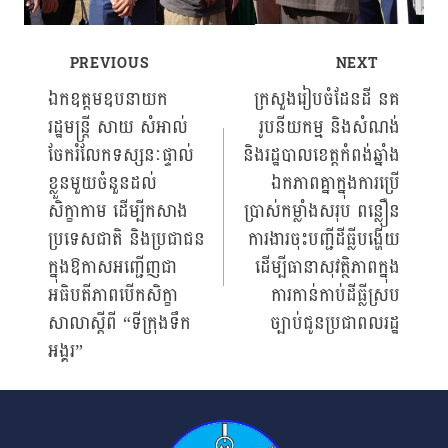
PREVIOUS
NEXT
Post
ឯកឧត្តមឧបនាយក
ក្រសួងរៀបចំដែនដី នគ
រដ្ឋមន្រ្តី សាយ សំអាល់
រូបនីយកម្ម និងសំណង់
navigation
ចែករំលែកទស្សនៈផ្ទាល់
និងរដ្ឋបាលខេត្តកំពង់ឆ្នាំង
ខ្លួនមួយចំនួនដល់
ឯកភាពគ្នាក្នុងការប្រើ
សិក្ខាកាម ដើម្បីកសាង
ប្រាស់កម្លាំងសរុប ពន្លឿន
ប្រទេសជាតិ និងប្រជាជន
ការងារចុះបញ្ជីដីធ្លីបង្ហើយ
ក្នុងឱកាសអញ្ជើញជា
ដើម្បីធានាសុវត្ថិភាពក្នុង
អធិបតីភាពបើកសិក្ខា
ការកាន់កាប់ដីធ្លីស្រប
សាលាស្តីពី “ទីក្រុងទឹក
ច្បាប់ជូនប្រជាពលរដ្ឋ
អង្គរ”