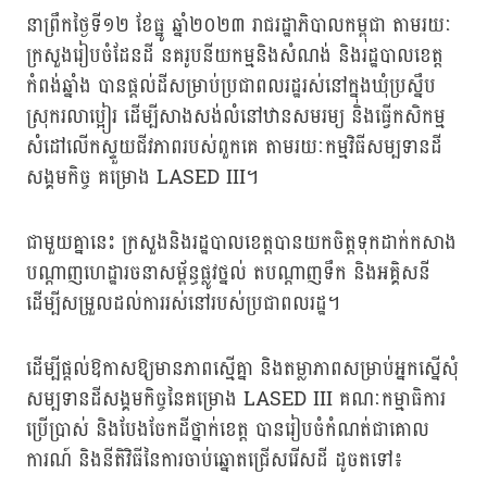
នាព្រឹកថ្ងៃទី១២ ខែធ្នូ ឆ្នាំ២០២៣ រាជរដ្ឋាភិបាលកម្ពុជា តាមរយៈ
ក្រសួងរៀបចំដែនដី នគរូបនីយកម្មនិងសំណង់ និងរដ្ឋបាលខេត្ត
កំពង់ឆ្នាំង បានផ្ដល់ដីសម្រាប់ប្រជាពលរដ្ឋរស់នៅក្នុងឃុំប្រស្នឹប
ស្រុករលាប្អៀរ ដើម្បីសាងសង់លំនៅឋានសមរម្យ និងធ្វើកសិកម្ម
សំដៅលើកស្ទួយជីវភាពរបស់ពួកគេ តាមរយៈកម្មវិធីសម្បទានដី
សង្គមកិច្ច គម្រោង LASED III។
ជាមួយគ្នានេះ ក្រសួងនិងរដ្ឋបាលខេត្តបានយកចិត្តទុកដាក់កសាង
បណ្ដាញហេដ្ឋារចនាសម្ព័ន្ធផ្លូវថ្នល់ តបណ្ដាញទឹក និងអគ្គិសនី
ដើម្បីសម្រួលដល់ការរស់នៅរបស់ប្រជាពលរដ្ឋ។
ដើម្បីផ្ដល់ឱកាសឱ្យមានភាពស្មើគ្នា និងតម្លាភាពសម្រាប់អ្នកស្នើសុំ
សម្បទានដីសង្គមកិច្ចនៃគម្រោង LASED III គណៈកម្មាធិការ
ប្រើប្រាស់ និងបែងចែកដីថ្នាក់ខេត្ត បានរៀបចំកំណត់ជាគោល
ការណ៍ និងនីតិវិធីនៃការចាប់ឆ្នោតជ្រើសរើសដី ដូចតទៅ៖