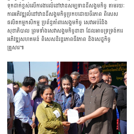
ទុកដាក់ខ្ពស់លើការងារលំនៅឋានសម្បទានដីសង្គមកិច្ច តាមរយៈ
ការអភិវឌ្ឍលំនៅឋានដីសង្គមកិច្ចប្រកបដោយចីរភាព ពិសេស
ផលិតកម្មកសិកម្ម ប្រព័ន្ធគាំពារសង្គមកិច្ច សេវាអប់រំនិង
សុខាភិបាល ព្រមទាំងសេវាសង្គមកិច្ចនានា ដែលអាចទ្រទ្រង់ការ
អភិវឌ្ឍសហគមន៍ ពិសេសនិរន្តរភាពជីវភាព និងសេដ្ឋកិច្ច
គ្រួសារ៕