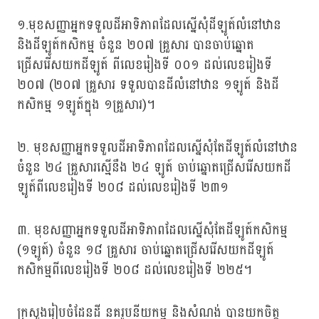
១.មុខសញ្ញាអ្នកទទួលដីអាទិភាពដែលស្នើសុំដីឡូត៍លំនៅឋាន
និងដីឡូត៍កសិកម្ម ចំនួន ២០៧ គ្រួសារ បានចាប់ឆ្នោត
ជ្រើសរើសយកដីឡូត៍ ពីលេខរៀងទី ០០១ ដល់លេខរៀងទី
២០៧ (២០៧ គ្រួសារ ទទួលបានដីលំនៅឋាន ១ឡូត៍ និងដី
កសិកម្ម ១ឡូត៍ក្នុង ១គ្រួសារ)។
២. មុខសញ្ញាអ្នកទទួលដីអាទិភាពដែលស្នើសុំតែដីឡូត៍លំនៅឋាន
ចំនួន ២៤ គ្រួសារស្មើនឹង ២៤ ឡូត៍ ចាប់ឆ្នោតជ្រើសរើសយកដី
ឡូត៍ពីលេខរៀងទី ២០៨ ដល់លេខរៀងទី ២៣១
៣. មុខសញ្ញាអ្នកទទួលដីអាទិភាពដែលស្នើសុំតែដីឡូត៍កសិកម្ម
(១ឡូត៍) ចំនួន ១៨ គ្រួសារ ចាប់ឆ្នោតជ្រើសរើសយកដីឡូត៍
កសិកម្មពីលេខរៀងទី ២០៨ ដល់លេខរៀងទី ២២៥។
ក្រសួងរៀបចំដែនដី នគរូបនីយកម្ម និងសំណង់ បានយកចិត្ត