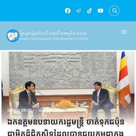
Skip
to
content
ក្រសួងរៀបចំដែនដី នគរូបនីយកម្ម និងសំណង់
Ministry of Land Management, Urban Planning and Construction
សកម្មភាពការងារ
|
សេចក្តីជូនដំណឹង
ឯកឧត្តមឧបនាយករដ្ឋមន្ត្រី ចាត់ទុកជប៉ុន
ជាមិត្តដ៏ជិតស្និទ្ធដែលបានជួយកម្ពុជាក្នុង