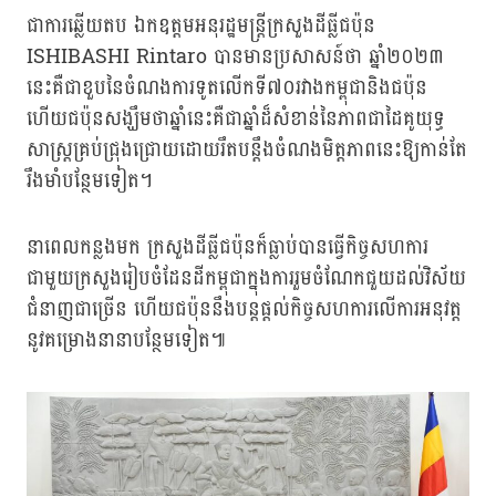
ជាការឆ្លើយតប ឯកឧត្តមអនុរដ្ឋមន្ត្រីក្រសួងដីធ្លីជប៉ុន
ISHIBASHI Rintaro បានមានប្រសាសន៍ថា ឆ្នាំ២០២៣
នេះគឺជាខួបនៃចំណងការទូតលើកទី៧០រវាងកម្ពុជានិងជប៉ុន
ហើយជប៉ុនសង្ឃឹមថាឆ្នាំនេះគឺជាឆ្នាំដ៏សំខាន់នៃភាពជាដៃគូយុទ្ធ
សាស្ត្រគ្រប់ជ្រុងជ្រោយដោយរឹតបន្តឹងចំណងមិត្តភាពនេះឱ្យកាន់តែ
រឹងមាំបន្ថែមទៀត។
នាពេលកន្លងមក ក្រសួងដីធ្លីជប៉ុនក៏ធ្លាប់បានធ្វើកិច្ចសហការ
ជាមួយក្រសួងរៀបចំដែនដីកម្ពុជាក្នុងការរួមចំណែកជួយដល់វិស័យ
ជំនាញជាច្រើន ហើយជប៉ុននឹងបន្តផ្ដល់កិច្ចសហការលើការអនុវត្ត
នូវគម្រោងនានាបន្ថែមទៀត៕