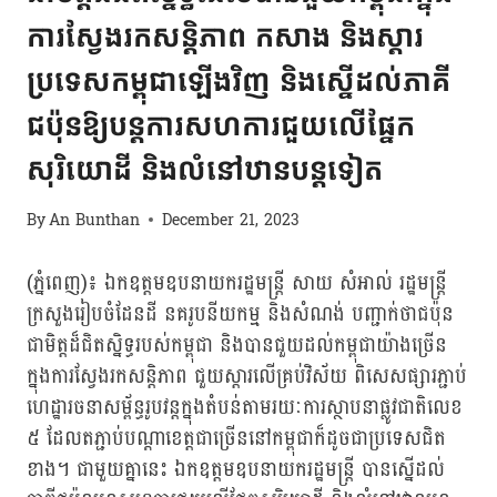
ការស្វែងរកសន្តិភាព កសាង និងស្ដារ
ប្រទេសកម្ពុជាឡើងវិញ និងស្នើដល់ភាគី
ជប៉ុនឱ្យបន្តការសហការជួយលើផ្នែក
សុរិយោដី និងលំនៅឋានបន្តទៀត
By
An Bunthan
December 21, 2023
(ភ្នំពេញ)៖ ឯកឧត្តមឧបនាយករដ្ឋមន្ត្រី សាយ សំអាល់ រដ្ឋមន្ត្រី
ក្រសួងរៀបចំដែនដី នគរូបនីយកម្ម និងសំណង់ បញ្ជាក់ថាជប៉ុន
ជាមិត្តដ៏ជិតស្និទ្ធរបស់កម្ពុជា និងបានជួយដល់កម្ពុជាយ៉ាងច្រើន
ក្នុងការស្វែងរកសន្តិភាព ជួយស្តារលើគ្រប់វិស័យ ពិសេសផ្សារភ្ជាប់
ហេដ្ឋារចនាសម្ព័ន្ធរូបវន្តក្នុងតំបន់តាមរយៈការស្ថាបនាផ្លូវជាតិលេខ
៥ ដែលតភ្ជាប់បណ្ដាខេត្តជាច្រើននៅកម្ពុជាក៏ដូចជាប្រទេសជិត
ខាង។ ជាមួយគ្នានេះ ឯកឧត្តមឧបនាយករដ្ឋមន្ត្រី បានស្នើដល់