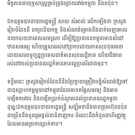
មិត្តភាពជាយុទ្ធសាស្ត្រគ្រប់ជ្រុងជ្រោយរវាងកម្ពុជា និងជប៉ុន។
ឯកឧត្តមឧបនាយករដ្ឋមន្ត្រី សាយ សំអាល់ លើកឡើងថា ក្រសួង
រៀបចំដែនដី នគរូបនីយកម្ម និងសំណង់គ្រោងនឹងដាក់ចេញគោល
នយោបាយនាពេលសមស្រប ដើម្បីឱ្យប្រជាជនកម្ពុជាមានលំនៅ
ឋានសមរម្យ ហើយគ្រួសាររស់នៅប្រកបដោយភាពសុខដុមរមនា
ដោយសារបច្ចុប្បន្នប្រទេសជាតិមានសុខសន្តិភាព ហើយជីវភាព
រស់នៅរបស់ប្រជាពលរដ្ឋក៏មានភាពល្អប្រសើរជាងមុន។
ទន្ទឹមនេះ ក្រសួងរៀបចំដែនដីនឹងប្រែក្លាយគ្រឿងបង្គុំសំណង់ឱ្យទៅ
ជាឧស្សាហកម្មមួយនៅកម្ពុជាដែលមានតម្លៃសមរម្យ និងអាច
បង្កើតការងារ និងបង្កើតប្រាក់ចំណូលដល់ប្រជាពលរដ្ឋកម្ពុជា
ដូច្នេះឯកឧត្តមឧបនាយករដ្ឋមន្ត្រី សង្ឃឹមថានឹងមានក្រុមហ៊ុនជប៉ុន
ជាច្រើននឹងចូលរួមផ្ដល់ជាជំនាញការ ចំណេះដឹងក៏ដូចជាហិរញ្ញវត្ថុ
ដែលមានអត្រាការប្រាក់ទាប។