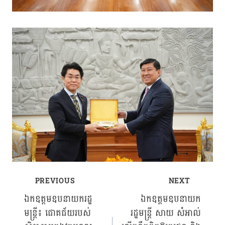
PREVIOUS
NEXT
Post
ឯកឧត្តមឧបនាយករដ្ឋ
ឯកឧត្តមឧបនាយក
មន្ត្រី៖ ជោគជ័យរបស់
រដ្ឋមន្ដ្រី សាយ សំអាល់
navigation