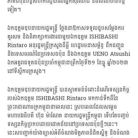
ភាគីជប៉ុនបន្តសហការជួយលើផ្នែកសុរិយោដី និងលំនៅឋានបន្ត
ទៀត។
ឯកឧត្តមឧបនាយករដ្ឋមន្ត្រី ថ្លែងនាឱកាសទទួលជួបសម្ដែងការ
គួរសម និងពិភាក្សាការងារជាមួយឯកឧត្តម ISHIBASHI
Rintaro អនុរដ្ឋមន្ត្រីក្រសួងដីធ្លី ហេដ្ឋារចនាសម្ព័ន្ធ ដឹកជញ្ជូន
និងទេសចរណ៍នៃប្រទេសជប៉ុន និងឯកឧត្តម UENO Atsushi
ឯកអគ្គរាជទូតជប៉ុនប្រចាំកម្ពុជានាព្រឹកថ្ងៃទី២១ ខែធ្នូ ឆ្នាំ២០២៣
នៅទីស្តីការក្រសួង។
ឯកឧត្តមឧបនាយករដ្ឋមន្ត្រី បានស្វាគមន៍ចំពោះដំណើរទស្សនកិច្ច
របស់ឯកឧត្តម ISHIBASHI Rintaro មកកាន់ទឹកដីនៃ
ព្រះរាជាណាចក្រកម្ពុជានាពេលនេះ ស្របពេលដែលសម្ដេច
មហាបវរធិបតី ហ៊ុន ម៉ាណែត នាយករដ្ឋមន្ត្រីកម្ពុជា ទើបតែបញ្ចប់
ទស្សនកិច្ចប្រកបដោយជោគជ័យនៅប្រទេសជប៉ុនថ្មីៗនេះ។
នេះសបញ្ជាក់យ៉ាងច្បាស់អំពីចំណងមិត្តភាពដ៏ជិតស្និទ្ធ និងចំណង