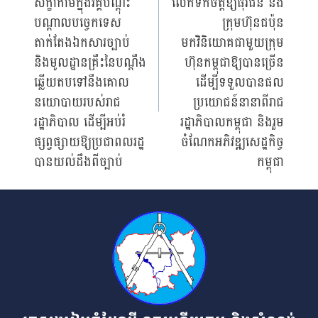
សិក្ខាកាមក្នុងវគ្គបណ្ដុះ
លើកទឹកចិត្តឱ្យធុរជន និង
បណ្ដាលបច្ចេកទេស
ក្រុមហ៊ុនជប៉ុន
តាក់តែងឯកសារច្បាប់
មកវិនិយោគជាមួយក្រុម
និងមូលដ្ឋានគ្រឹះនៃបណ្ដឹង
ហ៊ុនកម្ពុជាឱ្យបានច្រើន
ឆ្លើយតបទៅនឹងគោល
ដើម្បីទទួលបានផល
នយោបាយរបស់រាជ
ប្រយោជន៍នានាពីរាជ
រដ្ឋាភិបាល ដើម្បីអប់រំ
រដ្ឋាភិបាលកម្ពុជា និងរួម
ផ្សព្វផ្សាយឱ្យប្រជាពលរដ្ឋ
ចំណែកអភិវឌ្ឍសេដ្ឋកិច្ច
បានយល់ដឹងពីច្បាប់
កម្ពុជា