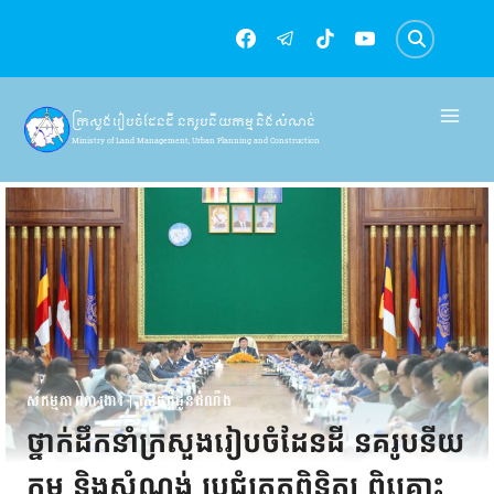
Skip
to
content
ក្រសួងរៀបចំដែនដី នគរូបនីយកម្ម និងសំណង់
Ministry of Land Management, Urban Planning and Construction
សកម្មភាពការងារ
|
សេចក្តីជូនដំណឹង
ថ្នាក់ដឹកនាំក្រសួងរៀបចំដែនដី នគរូបនីយ
កម្ម និងសំណង់ ប្រជុំត្រួតពិនិត្យ ពិគ្រោះ