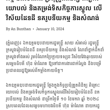
យោបល់ និងតម្រង់ទិសកិច្ចការស្នូល លើ
វិស័យដែនដី នគរូបនីយកម្ម និងសំណង់
By
An Bunthan
January 10, 2024
(ភ្នំពេញ)៖ ឯកឧត្តមឧបនាយករដ្ឋមន្ត្រី សាយ សំអាល់ រដ្ឋមន្ត្រី
ក្រសួងរៀបចំដែនដី នគរូបនីយកម្ម និងសំណង់ ណែនាំថ្នាក់ដឹកនាំ
ក្រសួងទាំងអស់ រួមចំណែកប្រែក្លាយទស្សនៈវិស័យវែងឆ្ងាយរបស់
សម្ដេចធិបតី ហ៊ុន ម៉ាណែត ឱ្យទៅជាការងារជាក់ស្ដែង និងបម្រើ
ប្រជាពលរដ្ឋឱ្យអស់ពីកម្លាំងកាយចិត្ត។
ឯកឧត្តមឧបនាយករដ្ឋមន្ត្រី ថ្លែងក្នុងកិច្ចប្រជុំត្រួតពិនិត្យ ពិគ្រោះ
យោបល់ និងតម្រង់ទិសកិច្ចការស្នូលលើវិស័យរៀបចំដែនដី នគ
រូបនីយកម្ម និងសំណង់ នាព្រឹកថ្ងៃទី ១០ ខែមករា ឆ្នាំ ២០២៤
ស្របពេលដែលសម្ដេចមហាបវរធិបតី ហ៊ុន ម៉ាណែត នាយករដ្ឋ