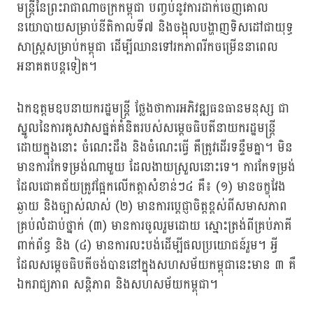
មន្ត្រីនៃព្រះរាជាណាចក្រកម្ពុជា បញ្ចប់នូវការដាក់ចេញគោល
នយោបាយសម្រាប់នីតិកាលទី៧ និងចង្អុលបង្ហាញទិសដៅជាយុទ្ធ
សាស្ត្រសម្រាប់កម្ពុជា ដើម្បីឈានទៅរកភាពរីកចម្រើននាពេល
អនាគតបន្តទៀត។
ឯកឧត្តមឧបនាយករដ្ឋមន្ត្រី ថ្លែងថាការអភិវឌ្ឍធនធានមនុស្ស ជា
ស្នូលនៃការគូសវាសផ្នត់គំនិតរបស់សម្ដេចធិបតីនាយករដ្ឋមន្ត្រី
ដោយក្នុងនោះ ចំណេះដឹង និងចំណេះធ្វើ គឺត្រូវដើរទន្ទឹមគ្នា។ មិន
មានការកែទម្រង់ណាមួយ ដែលងាយស្រួលនោះទេ។ ការកែទម្រង់
ដែលជោគជ័យត្រូវផ្អែកលើកត្តាសំខាន់ៗ៤ គឺ៖ (១) មានចក្ខុវែង
ឆ្ងាយ និងច្បាស់លាស់ (២) មានការប្តេជ្ញាចិត្តខ្ពស់ពីសមាសភាព
គ្រប់លំដាប់ថ្នាក់ (៣) មានការចូលរួមដោយ ស្មោះត្រង់ពីគ្រប់ភាគី
ពាក់ព័ន្ធ និង (៤) មានការលះបង់ដើម្បីផលប្រយោជន៍រួម។ អ្វី
ដែលសម្ដេចធិបតីចង់បាននៅក្នុងសហសម័យកម្ពុជានេះមាន ៣ គឺ
ឯករាជ្យភាព សន្តិភាព និងសហសម័យកម្ពុជា​។