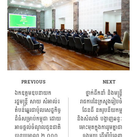
PREVIOUS
NEXT
Post
ឯកឧត្តមឧបនាយក
ថ្នាក់ដឹកនាំ និងមន្ត្រី
រដ្ឋមន្ដ្រី សាយ សំអាល់៖
រាជការនៃក្រសួងរៀបចំ
navigation
តំបន់ឆ្នេរជាប៉ូលសេដ្ឋកិច្ច
ដែនដី នគរូបនីយកម្ម
ដ៏ធំសម្រាប់កម្ពុជា ដោយ
និងសំណង់ បង្ហាញឆន្ទៈ
អាចផ្ដល់ចំណូលជូនជាតិ
មោះមុតក្នុងការរួមគ្នាជា
បានប្រមាណ ២ ០០០
ធ្លុងមួយ ដើម្បីបំពេញ