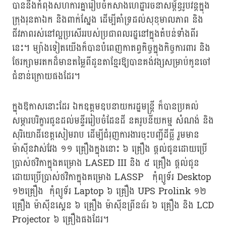
បាននឹងកំពុងសហការគ្នារៀបចំកសាងហេដ្ឋារចនាសម្ព័ន្ធរូបវន្តក្នុង
ក្រុងរុនតាឯក និងពាក់ស្នែង ដើម្បីគាំទ្រដល់សុខុមាលភាព និង
ជីវភាពរស់នៅល្អប្រសើររបស់ប្រជាពលរដ្ឋនៅក្នុងតំបន់ទាំងពីរ
នេះ។ ម្យ៉ាងទៀតយើងក៏បានបំពេញកាតព្វកិច្ចក្នុងកិច្ចការពារ និង
ថែរក្សាមរតកដ៏មានតម្លៃពីដូនតាខ្មែរឱ្យបានគង់វង្សសម្រាប់កូនចៅ
ជំនាន់ក្រោយផងដែរ។
ក្នុងឱកាសនោះដែរ ឯកឧត្តមឧបនាយករដ្ឋមន្ត្រី ក៏បានប្រគល់
សម្ភារបរិក្ខារជូនដល់មន្ទីររៀបចំដែនដី នគរូបនីយកម្ម សំណង់ និង
សុរិយោដីខេត្តសៀមរាប ដើម្បីជំរុញការងារចុះបញ្ជីដីធ្លី រួមមាន
ម៉ាស៊ីនវាស់វែង ១១ គ្រឿងក្នុងនោះ ៦ គ្រឿង ផ្ដល់ជូនដោយប្រើ
ប្រាស់ថវិកាក្នុងគម្រោង LASED III និង ៥ គ្រឿង ផ្ដល់ជូន
ដោយប្រើប្រាស់ថវិកាក្នុងគម្រោង LASSP កុំព្យូទ័រ Desktop
១២គ្រឿង កុំព្យូទ័រ Laptop ៦ គ្រឿង UPS Prolink ១២
គ្រឿង ម៉ាស៊ីនស្គេន ៦ គ្រឿង ម៉ាស៊ីនព្រីនធ័រ ៦ គ្រឿង និង LCD
Projector ៦ គ្រឿងផងដែរ​។