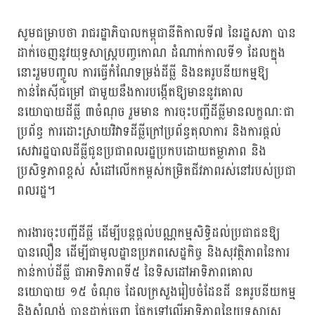
សូមជម្រាបថា រាជរដ្ឋាភិបាលកម្ពុជានីតិកាលទី៧ នៃរដ្ឋសភា បាន
ដាក់ចេញនូវយុទ្ធសាស្រ្តបញ្ចកោណ ដំណាក់កាលទី១ ដែលក្នុង
នោះរួមបញ្ចូល ការធ្វើកំណែទម្រង់ដីធ្លី និងនគរូបនីយកម្មឱ្យ
កាន់តែស៊ីជម្រៅ ជាមួយនឹងការបង្កើតឱ្យមាននូវគោល
នយោបាយដីធ្លី ៣ចំណុច រួមមាន ការចុះបញ្ជីដីធ្លីមានលក្ខណៈជា
ប្រព័ន្ធ ការដោះស្រាយវិវាទដីធ្លីក្រៅប្រព័ន្ធតុលាការ និងការផ្ដល់
សេវារដ្ឋបាលដីធ្លីជូនប្រជាពលរដ្ឋប្រកបដោយតម្លាភាព និង
ប្រសិទ្ធភាពខ្ពស់ សំដៅលើកកម្ពស់កម្រិតជីវភាពរស់នៅរបស់ប្រជា
ពលរដ្ឋ។
ការងារចុះបញ្ជីដីធ្លី ដើម្បីបន្តផ្តល់បណ្ណកម្មសិទ្ធិដល់ប្រជាជនឱ្យ
បានលឿន ដើម្បីជាមូលដ្ឋានប្រភពសេដ្ឋកិច្ច និងសុវត្ថិភាពនៃការ
កាន់កាប់ដីធ្លី ជាអាទិភាពទី៥ នៃទិសដៅអាទិភាពគោល
នយោបាយ ១៥ ចំណុច ដែលក្រសួងរៀបចំដែនដី នគរូបនីយកម្ម
និងសំណង់ បានដាក់ចេញ ផ្អែកទៅលើអាទិភាពនៃយុទ្ធសាស្រ្ត