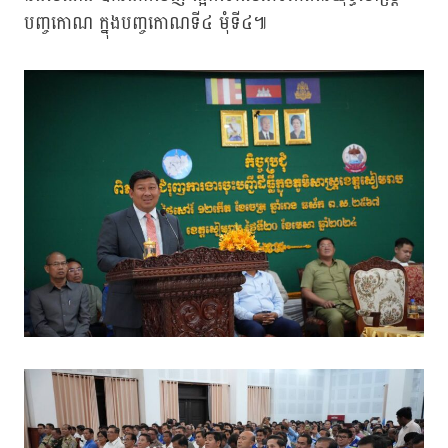
បញ្ចកោណ ក្នុងបញ្ចកោណទី៤ មុំទី៤៕