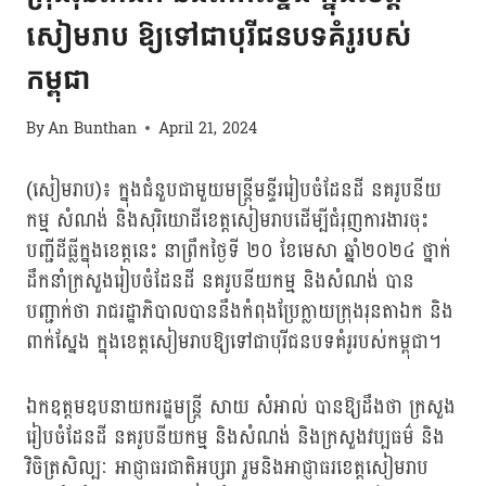
សៀមរាប ឱ្យទៅជាបុរីជនបទគំរូរបស់
កម្ពុជា
By
An Bunthan
April 21, 2024
(សៀមរាប)៖ ក្នុងជំនួបជាមួយមន្ត្រីមន្ទីររៀបចំដែនដី នគរូបនីយ
កម្ម សំណង់ និងសុរិយោដីខេត្តសៀមរាបដើម្បីជំរុញការងារចុះ
បញ្ជីដីធ្លីក្នុងខេត្តនេះ នាព្រឹកថ្ងៃទី ២០ ខែមេសា ឆ្នាំ២០២៤ ថ្នាក់
ដឹកនាំក្រសួងរៀបចំដែនដី នគរូបនីយកម្ម និងសំណង់ បាន
បញ្ជាក់ថា រាជរដ្ឋាភិបាលបាននឹងកំពុងប្រែក្លាយក្រុងរុនតាឯក និង
ពាក់ស្នែង ក្នុងខេត្តសៀមរាបឱ្យទៅជាបុរីជនបទគំរូរបស់កម្ពុជា។
ឯកឧត្តមឧបនាយករដ្ឋមន្ត្រី សាយ សំអាល់ បានឱ្យដឹងថា ក្រសួង
រៀបចំដែនដី នគរូបនីយកម្ម និងសំណង់ និងក្រសួងវប្បធម៌ និង
វិចិត្រសិល្បៈ អាជ្ញាធរជាតិអប្សរា រួមនិងអាជ្ញាធរខេត្តសៀមរាប