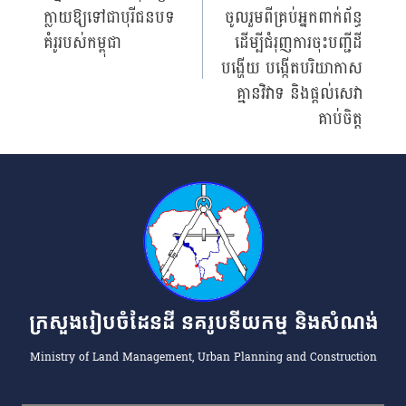
navigation
ក្លាយឱ្យទៅជាបុរីជនបទ
ចូលរួមពីគ្រប់អ្នកពាក់ព័ន្ធ
គំរូរបស់កម្ពុជា
ដើម្បីជំរុញការចុះបញ្ជីដី
បង្ហើយ បង្កើតបរិយាកាស
គ្មានវិវាទ និងផ្តល់សេវា
គាប់ចិត្ត
ក្រសួងរៀបចំដែនដី នគរូបនីយកម្ម និងសំណង់
Ministry of Land Management, Urban Planning and Construction