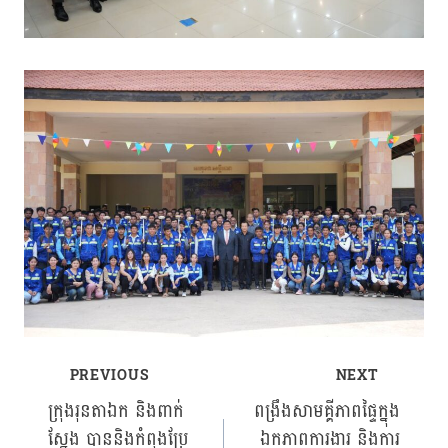
PREVIOUS
NEXT
Post
ក្រុងរុនតាឯក និងពាក់
ពង្រឹងសាមគ្គីភាពផ្ទៃក្នុង
ស្នែង បាននិងកំពុងប្រែ
ឯកភាពការងារ និងការ