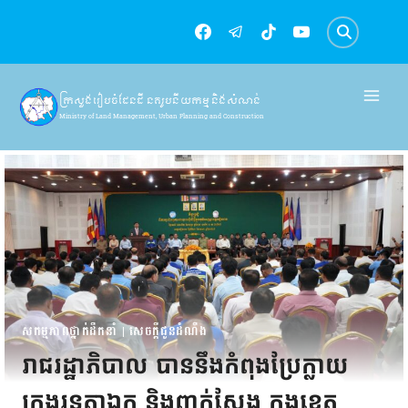
Skip
to
content
ក្រសួងរៀបចំដែនដី នគរូបនីយកម្ម និងសំណង់
Ministry of Land Management, Urban Planning and Construction
សកម្មភាពថ្នាក់ដឹកនាំ
|
សេចក្តីជូនដំណឹង
រាជរដ្ឋាភិបាល បាននឹងកំពុងប្រែក្លាយ
ក្រុងរុនតាឯក និងពាក់ស្នែង ក្នុងខេត្ត