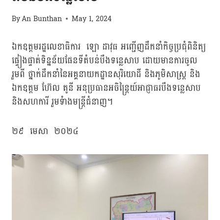
By
An Bunthan
May 1, 2024
ឯកឧត្តមរដ្ឋលេខាធិការ ឡោ ដាវុធ អញ្ជើញដឹកនាំកិច្ចប្រជុំពិនិត្យ
ផ្ទៀងផ្ទាត់ទិន្នន័យផែនទីតំបន់បឹងទន្លេសាប ដោយមានការចូល
រួមពី ថ្នាក់ដឹកនាំនៃអគ្គនាយកដ្ឋានសុរិយោដី និងភូមិសាស្រ្ត និង
ឯកឧត្តម ហ៊ែល តូនី អនុប្រធានអចិន្ត្រៃយ៍អាជ្ញាធរបឹងទន្លេសាប
និងសហការី រួមទំាងមន្ត្រីជំនាញ។
២៩ មេសា ២០២៤