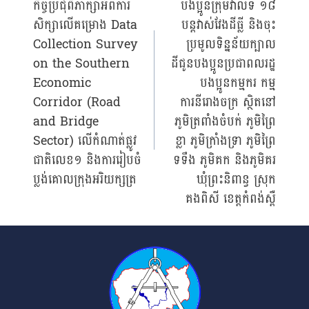
កិច្ចប្រជុំពិភាក្សាអំពីការ
បងប្អូនក្រុមវាលទី ១៨
សិក្សាលើគម្រោង Data
បន្តវាស់វែងដីធ្លី និងចុះ
navigation
Collection Survey
ប្រមូលទិន្នន័យក្បាល
on the Southern
ដីជូនបងប្អូនប្រជាពលរដ្ឋ
Economic
បងប្អូនកម្មករ កម្ម
Corridor (Road
ការនីរោងចក្រ ស្ថិតនៅ
and Bridge
ភូមិត្រពាំងចំបក់ ភូមិព្រៃ
Sector) លើកំណាត់ផ្លូវ
ខ្លា ភូមិក្រាំងទ្រា ភូមិព្រៃ
ជាតិលេខ១ និងការរៀបចំ
ទទឹង ភូមិគក និងភូមិគរ
ប្លង់គោលក្រុងអរិយក្សត្រ
ឃុំព្រះនិពាន្វ ស្រុក
គងពិសី ខេត្តកំពង់ស្ពឺ