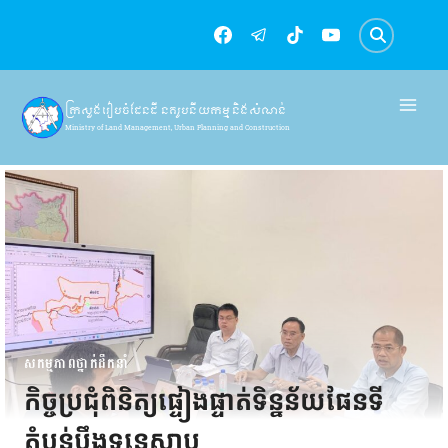
Skip
to
content
ក្រសួងរៀបចំដែនដី នគរូបនីយកម្ម និងសំណង់
Ministry of Land Management, Urban Planning and Construction
សកម្មភាពថ្នាក់ដឹកនាំ
កិច្ចប្រជុំពិនិត្យផ្ទៀងផ្ទាត់ទិន្នន័យផែនទី
តំបន់បឹងទន្លេសាប