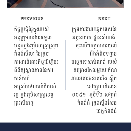
PREVIOUS
NEXT
Post
កិច្ចប្រជុំផ្ទៃក្នុងរបស់
ក្រុមការងារបច្ចេកទេសនៃ
អនុក្រុមការងារទទួល
អគ្គនាយក ដ្ឋានសំណង់
navigation
បន្ទុកក្នុងភូមិសាស្រ្តស្រុក
ចុះលើកកម្ពស់ការយល់
កំពង់សីលា នៃក្រុម
ដឹងអំពីបទដ្ឋាន
ការងារចំពោះកិច្ចដើម្បីចុះ
បច្ចេកទេសសំណង់ របស់
ពិនិត្យស្ថានភាពនៃការ
គម្រោងកែលម្អសោភ័ណ
កាន់កាប់
ភាពអគារធនាគារវីង ស្ថិត
អាស្រ័យផលលើដីរបស់
នៅក្បាលដីលេខ
រដ្ឋ ក្នុងភូមិសាស្ត្រខេត្ត
០០៥១ ភូមិទី៦ សង្កាត់
ព្រះសីហនុ
កំពង់ធំ ក្រុងស្ទឹងសែន
ខេត្តកំពង់ធំ