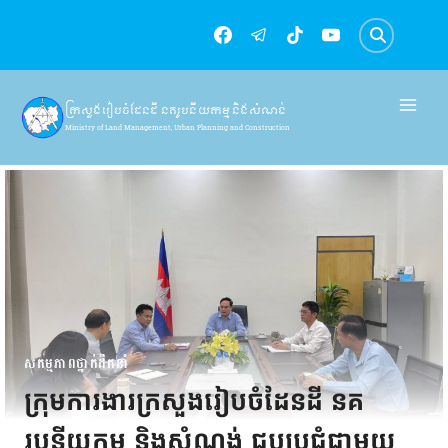
Skip
to
content
ក្រសួងរៀបចំដែនដី នគរូបនីយកម្ម និងសំណង់
Ministry of Land Management, Urban Planning and Construction
សកម្មភាពថ្នាក់ដឹកនាំ
ក្រុមការងារក្រសួងរៀបចំដែនដី នគ
រូបនីយកម្ម និងសំណង់ ជួបប្រជុំជាមួយ