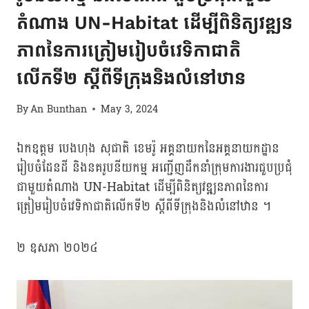
តំណាង UN-Habitat ដើម្បីពិនិត្យវឌ្ឍន
ភាពនៃការត្រៀមរៀបចំវេទិកាជាតិ
លើកទី២ ស្តីពីទីក្រុងនិងលំនៅឋាន
By
An Bunthan
May 3, 2024
ឯកឧត្ដម បេងហុង សុជាតិ ខេមរ៉ូ អគ្គនាយកនៃអគ្គនាយកដ្ឋាន
រៀបចំដែនដី និងនគរូបនីយកម្ម អញ្ជើញដឹកនាំក្រុមការងារជួបប្រជុំ
ជាមួយតំណាង UN-Habitat ដើម្បីពិនិត្យវឌ្ឍនភាពនៃការ
ត្រៀមរៀបចំវេទិកាជាតិលើកទី២ ស្តីពីទីក្រុងនិងលំនៅឋាន ។
២ ឧសភា ២០២៤