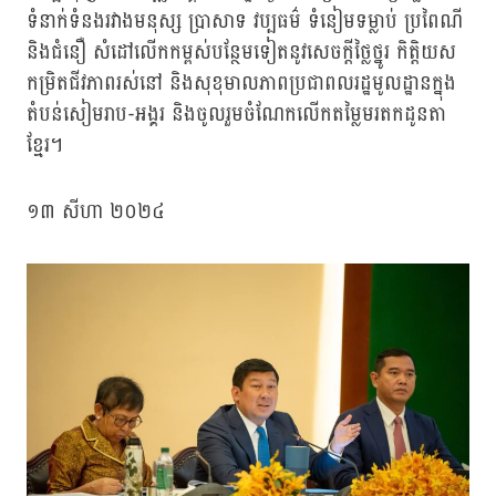
ទំនាក់ទំនងរវាងមនុស្ស ប្រាសាទ វប្បធម៌ ទំនៀមទម្លាប់ ប្រពៃណី
និងជំនឿ សំដៅលើកកម្ពស់បន្ថែមទៀតនូវសេចក្ដីថ្លៃថ្នូរ កិត្តិយស
កម្រិតជីវភាពរស់នៅ និងសុខុមាលភាពប្រជាពលរដ្ឋមូលដ្ឋានក្នុង
តំបន់សៀមរាប-អង្គរ និងចូលរួមចំណែកលើកតម្លៃមរតកដូនតា
ខ្មែរ។
១៣ សីហា ២០២៤