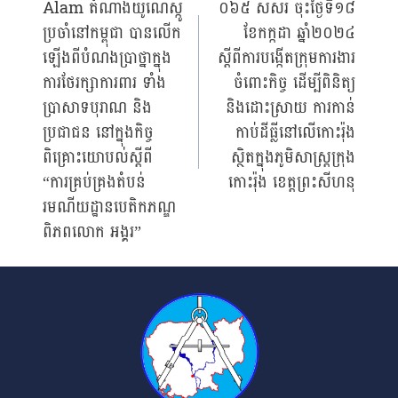
Alam តំណាងយូណេស្កូ
០៦៥ សសរ ចុះថ្ងៃទី១៨
navigation
ប្រចាំនៅកម្ពុជា បានលើក
ខែកក្កដា ឆ្នាំ២០២៤
ឡើងពីបំណងប្រាថ្នាក្នុង
ស្ដីពីការបង្កើតក្រុមការងារ
ការថែរក្សាការពារ ទាំង
ចំពោះកិច្ច​ ដើម្បីពិនិត្យ
ប្រាសាទបុរាណ និង
និងដោះស្រាយ​ ការកាន់
ប្រជាជន នៅក្នុងកិច្ច
កាប់ដីធ្លីនៅលើកោះរ៉ុង​
ពិគ្រោះយោបល់ស្ដីពី
ស្ថិតក្នុងភូមិសាស្រ្តក្រុង
“ការគ្រប់គ្រងតំបន់
កោះរ៉ុង​ ខេត្តព្រះសីហនុ​
រមណីយដ្ឋានបេតិកភណ្ឌ
ពិភពលោក អង្គរ”