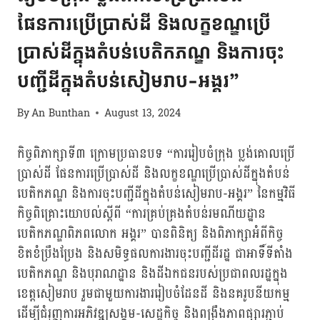
ផែនការប្រើប្រាស់ដី និងលក្ខខណ្ឌប្រើ
ប្រាស់ដីក្នុងតំបន់បេតិកភណ្ឌ និងការចុះ
បញ្ជីដីក្នុងតំបន់សៀមរាប-អង្គរ”
By
An Bunthan
August 13, 2024
កិច្ចពិភាក្សាទី៣ ក្រោមប្រធានបទ “ការរៀបចំក្រុង ប្លង់គោលប្រើ
ប្រាស់ដី ផែនការប្រើប្រាស់ដី និងលក្ខខណ្ឌប្រើប្រាស់ដីក្នុងតំបន់
បេតិកភណ្ឌ និងការចុះបញ្ជីដីក្នុងតំបន់សៀមរាប-អង្គរ” នៃកម្មវិធី
កិច្ចពិគ្រោះយោបល់ស្ដីពី “ការគ្រប់គ្រងតំបន់រមណីយដ្ឋាន
បេតិកភណ្ឌពិភពលោក អង្គរ” បានពិនិត្យ និងពិភាក្សាអំពីកិច្ច
ខិតខំប្រឹងប្រែង និងសមិទ្ធផលការងារចុះបញ្ជីដីរដ្ឋ ជាអាទិ៍ទីតាំង
បេតិកភណ្ឌ និងបុរាណដ្ឋាន និងដីឯកជនរបស់ប្រជាពលរដ្ឋក្នុង
ខេត្តសៀមរាប រួមជាមួយការងាររៀបចំដែនដី និងនគរូបនីយកម្ម
ដើម្បីជំរុញការអភិវឌ្ឍសង្គម-សេដ្ឋកិច្ច និងពង្រឹងភាពផ្សារភ្ជាប់