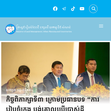
Skip
to
content
ក្រសួងរៀបចំដែនដី នគរូបនីយកម្ម និងសំណង់
Ministry of Land Management, Urban Planning and Construction
សកម្មភាពថ្នាក់ដឹកនាំ
កិច្ចពិភាក្សាទី៣ ក្រោមប្រធានបទ “ការ
រៀបចំក្រុង ប្លង់គោលប្រើប្រាស់ដី