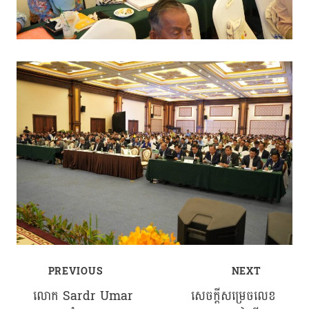
PREVIOUS
NEXT
Post
លោក Sardr Umar
សេចក្ដីសម្រេចលេខ