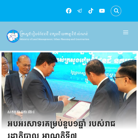
Skip
to
content
ក្រសួងរៀបចំដែនដី នគរូបនីយកម្ម និងសំណង់
Ministry of Land Management, Urban Planning and Construction
សកម្មភាពការងារ
អបអរសាទរគម្រប់ខួប១ឆ្នាំ របស់រាជ
រដ្ឋាភិបាល អាណត្តិទី៧