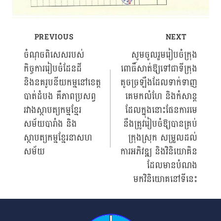
PREVIOUS
NEXT
Post
ចំណុចពិសេសរបស់
សូមចូលរួមរៀបចំក្រុង
កិច្ចការរៀបចំដែនដី
ពោធិ៍សាត់ឱ្យទៅជាទីក្រុង
navigation
និងនគរូបនីយកម្មនៅខេត្ត
តូចច្រឡឹងដែលទាក់ទាញ
បាត់ដំបង គឺភាពប្រសព្វ
គេមកលំហែ និងកំសាន្ត
រវាងស្ថាបត្យកម្មខ្មែរ
ដែលក្នុងនោះផែនការមេ
សម័យបារាំង និង
នឹងត្រូវរៀបចំឱ្យបានគ្រប់
ស្ថាបត្យកម្មខ្មែរនាសហ
ក្រុងស្រុក សម្រួលដល់
សម័យ
ការអភិវឌ្ឍ និងវិនិយោគិន
ដែលមានបំណង
មកវិនិយោគនៅទីនេះ