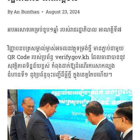
By
An Bunthan
August 23, 2024
អបអរសាទរគម្រប់ខួប១ឆ្នាំ របស់រាជរដ្ឋាភិបាល អាណត្តិទី៧
វិញ្ញាបនបត្រសម្គាល់ម្ចាស់អចលនវត្ថុទម្រង់ថ្មី មានភ្ជាប់ជាមួយ
QR Code របស់ប្រព័ន្ធ verify.gov.kh ដែលធានាបាននូវ
សុវត្ថិភាពទិន្នន័យខ្ពស់ កំពុងដាក់ឱ្យដំណើរការសាកល្បង
ជំហានទី១ នូវប្រព័ន្ធចុះបញ្ជីដីធ្លីថ្មី ក្នុងខេត្តកែបហើយ។