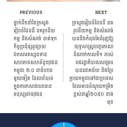
PREVIOUS
NEXT
Post
ថ្នាក់ដឹកនាំនៃក្រសួង
ក្រសួងរៀបចំដែនដី នគ
រៀបចំដែនដី នគរូបនីយ
រូបនីយកម្ម និងសំណង់
navigation
កម្ម និងសំណង់ ចាត់ទុក
បាននិងកំពុងតែជំរុញឱ្យ
កិច្ចប្រជុំផ្សព្វផ្សាយ
យុទ្ធសាស្ត្របញ្ចកោណ
ឯកសារទស្សនទាន
ដំណាក់កាលទី១ របស់
សហភាពសហព័ន្ធយុវជន
រាជរដ្ឋាភិបាលសម្រេច
កម្ពុជា ២.០ ជាជំហាន
បានជោគជ័យ និងប្រែ
មួយទៀត ដែលចាំបាច់
ក្លាយកម្ពុជាទៅជាប្រទេស
ក្នុងការកសាងធនធាន
ដែលមានចំណូលកម្រិត
មនុស្សជាយុវជន
ខ្ពស់នាឆ្នាំ២០៥០ ខាង
មុខ