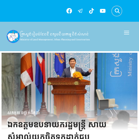
Skip
to
content
ក្រសួងរៀបចំដែនដី នគរូបនីយកម្ម និងសំណង់
Ministry of Land Management, Urban Planning and Construction
សកម្មភាពថ្នាក់ដឹកនាំ
ឯកឧត្តមឧបនាយករដ្ឋមន្ត្រី សាយ
សំអាល់យកចិត្តទុកដាក់ជួប