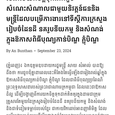
សំណេះសំណាលជាមួយនិវត្តន៍ជននិង
មន្ត្រីដែលបម្រើការងារនៅទីស្ដីការក្រសួង
រៀបចំដែនដី នគរូបនីយកម្ម និងសំណង់
ក្នុងឱកាសពិធីបុណ្យកាន់បិណ្ឌ ភ្ជុំបិណ្ឌ
By
An Bunthan
September 23, 2024
(ភ្នំពេញ)៖ ឯកឧត្តមឧបនាយករដ្ឋមន្ត្រី សាយ សំអាល់ បានឱ្យ
ដឹងថា ការជួបជុំគ្នានាពេលនេះគឺតែងតែធ្វើឡើងជារៀងរាល់ឆ្នាំក្នុង
ឱកាសពិធីបុណ្យកាន់បិណ្ឌ ភ្ជុំបិណ្ឌ ដែលជាពិធីបុណ្យប្រពៃណី
ព្រះពុទ្ធសាសនារបស់ព្រះរាជាណាចក្រកម្ពុជា ដែលនេះជាឱកាស
ដ៏ល្អ ដើម្បីបង្ហាញពីការយកចិត្តទុកដាក់គិតគូរក្នុងនាមជាក្រុម
គ្រួសារតែមួយនៃក្រសួងរៀបចំដែនដី នគរូបនីយកម្ម និងសំណង់
និងជាទំនៀមទម្លាប់របស់ខ្មែរ ជាកាយវិការរាប់អានញាតិមិត្ត ដែល