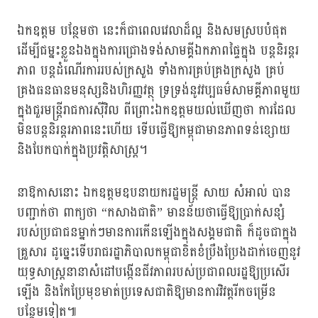
ឯកឧត្តម បន្ថែមថា នេះក៏ជាពេលវេលាដ៏ល្អ និងសមស្របបំផុត
ដើម្បីជម្នះខ្លួនឯងក្នុងការជ្រោងទង់សាមគ្គីឯកភាពផ្ទៃក្នុង បន្តនិរន្តរ
ភាព បន្តដំណើរការរបស់ក្រសួង ទាំងការគ្រប់គ្រងក្រសួង គ្រប់
គ្រងធនធានមនុស្សនិងហិរញ្ញវត្ថុ ទ្រទ្រង់នូវវប្បធម៌សាមគ្គីភាពមួយ
ក្នុងជួរមន្ត្រីរាជការស៊ីវិល ពីព្រោះឯកឧត្តមយល់ឃើញថា ការដែល
មិនបន្តនិរន្តរភាពនេះហើយ ទើបធ្វើឱ្យកម្ពុជាមានភាពទន់ខ្សោយ
និងបែកបាក់ក្នុងប្រវត្តិសាស្ត្រ។
នាឱកាសនោះ ឯកឧត្តមឧបនាយករដ្ឋមន្ត្រី សាយ សំអាល់ បាន
បញ្ជាក់ថា ពាក្យថា “កសាងជាតិ” មានន័យថាធ្វើឱ្យប្រាក់សន្សំ
របស់ប្រជាជនម្នាក់ៗមានការកើនឡើងក្នុងសង្គមជាតិ ក៏ដូចជាក្នុង
គ្រួសារ ដូច្នេះទើបរាជរដ្ឋាភិបាលកម្ពុជាខិតខំប្រឹងប្រែងដាក់ចេញនូវ
យុទ្ធសាស្ត្រនានាសំដៅបង្កើនជីវភាពរបស់ប្រជាពលរដ្ឋឱ្យប្រសើរ
ឡើង និងកែប្រែមុខមាត់ប្រទេសជាតិឱ្យមានការវិវត្តរីកចម្រើន
បន្ថែមទៀត៕