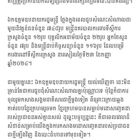
គប្បីត្រូវប្រកាន់យកដើម្បីជ្រោងទង់ថែរក្សាវប្បធម៌នេះបានគង់វង្ស។
ឯកឧត្តមឧបនាយករដ្ឋមន្ត្រី ថ្លែងក្នុងពេលជួបសំណេះសំណាលជា
មួយនិវត្តន៍ជនចំនួន ៧៤៨រូប មន្ត្រីនគរបាលការពារទីស្ដីការ
ក្រសួងចំនួន ១២រូប បុគ្គលិកអនាម័យចំនួន ២២រូប អ្នកថែសួន
ចំនួន ៧រូប និងមន្ត្រីជាប់កិច្ចសន្យាចំនួន ១១៦រូប ដែលបម្រើ
ការងារនៅទីស្ដីការក្រសួង នារសៀលថ្ងៃទី២៣ ខែកញ្ញា
ឆ្នាំ២០២៤។
ជាមួយគ្នានេះ ឯកឧត្តមឧបនាយករដ្ឋមន្ត្រី យល់ឃើញថា នេះមិន
គ្រាន់តែជាការជួបជុំសំណេះសំណាលគ្នាប៉ុណ្ណោះទេ ប៉ុន្តែក៏ជាការ
ចូលរួមកសាងសង្គមជាតិសារជាថ្មីម្ដងទៀត ពីព្រោះក្រោយឆ្លង
កាត់របបខ្មែរក្រហមរួចមក ខ្មែរក្រហមបានសម្លាប់មនោសញ្ចេតនា
របស់ប្រជាជនអស់គ្មានសល់ ដូច្នេះបច្ចុប្បន្ននេះ គឺជាពេលវេលាដ៏
សំខាន់សម្រាប់យើងក្នុងការកសាងមនោសញ្ចេតនារបស់ប្រជាជន
ជាថ្មីឡើងវិញ និងបោះជំហានទៅមុខទៀត។