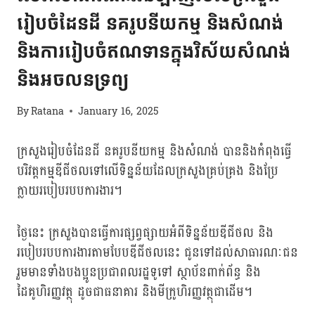
រៀបចំដែនដី នគរូបនីយកម្ម និងសំណង់
និងការរៀបចំឥណទានក្នុងវិស័យសំណង់
និងអចលនទ្រព្យ
By
Ratana
January 16, 2025
ក្រសួងរៀបចំដែនដី នគរូបនីយកម្ម និងសំណង់ បាននិងកំពុងធ្វើ
បរិវត្តកម្មឌីជីថលទៅលើទិន្នន័យដែលក្រសួងគ្រប់គ្រង និងប្រែ
ក្លាយរបៀបរបបការងារ។
ថ្ងៃនេះ ក្រសួងបានធ្វើការផ្សព្វផ្សាយអំពីទិន្នន័យឌីជីថល និង
របៀបរបបការងារតាមបែបឌីជីថលនេះ ជូនទៅដល់សាធារណៈជន
រួមមានទាំងបងប្អូនប្រជាពលរដ្ឋទូទៅ ស្ថាប័នពាក់ព័ន្ធ និង
ដៃគូហិរញ្ញវត្ថុ ដូចជាធនាគារ និងមីក្រូហិរញ្ញវត្ថុជាដើម។