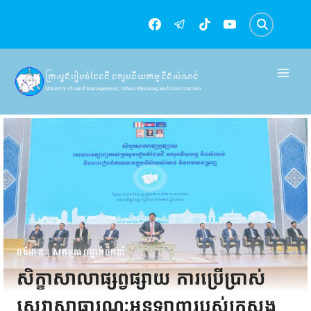
Skip
to
content
ក្រសួងរៀបចំដែនដី នគរូបនីយកម្ម និងសំណង់
Ministry of Land Management, Urban Planning and Construction
ពត៌មាន
|
សកម្មភាពថ្នាក់ដឹកនាំ
សិក្ខាសាលាផ្សព្វផ្សាយ ការប្រើប្រាស់
សេវាសាធារណៈអនឡាញរបស់ក្រសួង