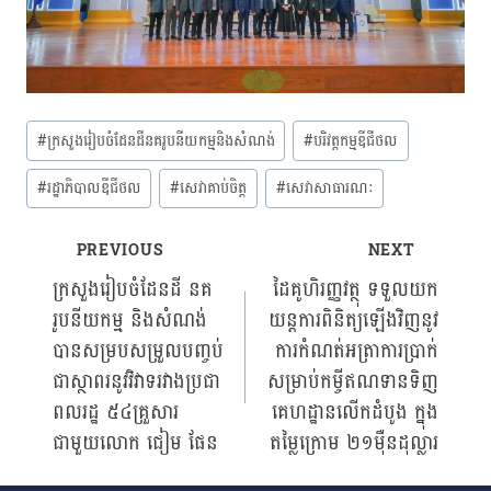
Post
#
ក្រសួងរៀបចំដែនដីនគរូបនីយកម្មនិងសំណង់
#
បរិវត្តកម្មឌីជីថល
Tags:
#
រដ្ឋាភិបាលឌីជីថល
#
សេវាគាប់ចិត្ត
#
សេវាសាធារណៈ
PREVIOUS
NEXT
Post
ក្រសួងរៀបចំដែនដី នគ
ដៃគូហិរញ្ញវត្ថុ ទទួលយក
រូបនីយកម្ម និងសំណង់
យន្តការពិនិត្យឡើងវិញនូវ
navigation
បានសម្របសម្រួលបញ្ចប់
ការកំណត់អត្រាការប្រាក់
ជាស្ថាពរនូវវិវាទរវាងប្រជា
សម្រាប់កម្ចីឥណទានទិញ
ពលរដ្ឋ ៥៤គ្រួសារ
គេហដ្ឋានលើកដំបូង ក្នុង
ជាមួយលោក ជៀម ផែន
តម្លៃក្រោម ២១មុឺនដុល្លារ