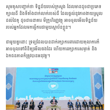
សូមគូសបញ្ជាក់ថា ទិន្នន័យរបស់ក្រសួង ដែលមានដូចជាប្រភេទ
ក្បាលដី និងទីតាំងជាក់លាក់របស់ដី ដែលផ្តល់នូវភាពងាយស្រួល
ដល់ដៃគូ ដូចជាធនាគារ មីក្រូហិរញ្ញវត្ថុ អាចចូលមើលទិន្នន័យ
របស់អ្នកដែលមកធ្វើការជាមួយស្ថាប័នខ្លួន។
ជាមួយគ្នានោះ ទ្រព្យដែលបានដាក់រក្សាការពារដោយតុលាការក៏
អាចចូលទៅពិនិត្យមើលផងដែរ ហើយការរក្សាការសម្ងាត់ និង
ឯកជនភាពក៏ត្រូវបានអនុវត្ត។