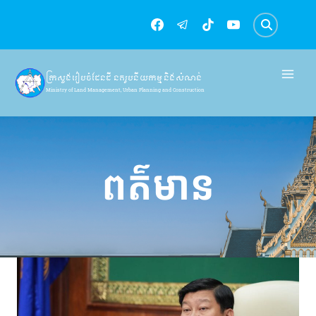
Skip
to
content
ក្រសួងរៀបចំដែនដី នគរូបនីយកម្ម និងសំណង់
Ministry of Land Management, Urban Planning and Construction
ពត៌មាន