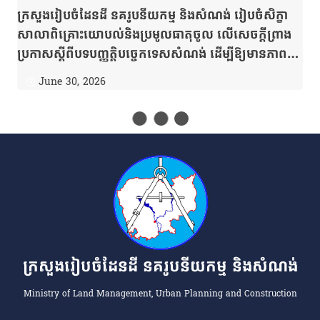
ក្រសួងរៀបចំដែនដី នគរូបនីយកម្ម និងសំណង់ រៀបចំសិក្ខា
សាលាពិគ្រោះយោបល់និងប្រមូលធាតុចូល លើសេចក្តីព្រាង
ប្រកាសស្ដីពីបទបញ្ញត្តិបច្ចេកទេសសំណង់ ដើម្បីឱ្យមានភាព
ត្រឹមត្រូវទាំងនយោបាយ សង្គម និងស្របតាមភាពជាក់ស្តែង
June 30, 2026
របស់ប្រទេសជាតិ