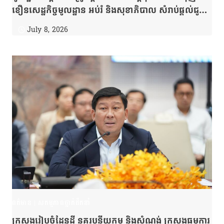
ខឿនសេដ្ឋកិច្ចមូលដ្ឋាន អប់រំ និងសុខាភិបាល សំរាប់ផ្តល់ជូន
អ្នកខេត្តកំពត
July 8, 2026
ពត៌មាន
|
សកម្មភាពថ្នាក់ដឹកនាំ
ក្រសួងរៀបចំដែនដី នគរូបនីយកម្ម និងសំណង់ ក្រសួងធម្មការ