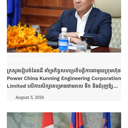
ពត៌មាន
|
សកម្មភាពថ្នាក់ដឹកនាំ
ក្រសួងរៀបចំដែនដី គាំទ្រកិច្ចសហប្រតិបត្តិការជាមួយក្រុមហ៊ុន
Power China Kunning Engineering Corporation
Limited លើការសិក្សាគម្រោងថាមពល ទឹក និងជំរុញឱ្យ
សិក្សា បន្ថែមលើវិស័យកសិឧស្សាហកម្មនៅតំបន់ឆ្នេរ
August 5, 2026