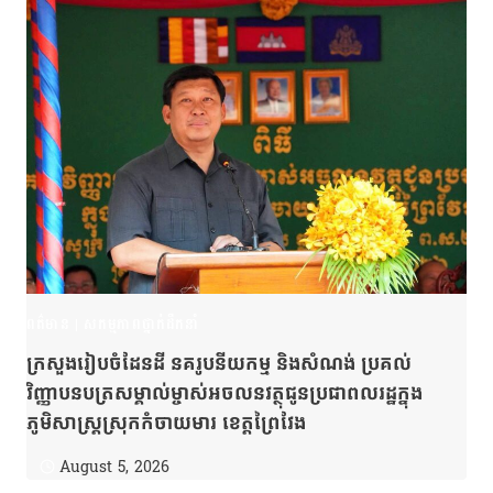
ពត៌មាន
|
សកម្មភាពថ្នាក់ដឹកនាំ
ក្រសួងរៀបចំដែនដី នគរូបនីយកម្ម និងសំណង់ ប្រគល់
វិញ្ញាបនបត្រសម្គាល់ម្ចាស់អចលនវត្ថុជូនប្រជាពលរដ្ឋក្នុង
ភូមិសាស្ត្រស្រុកកំចាយមារ ខេត្តព្រៃវែង
August 5, 2026