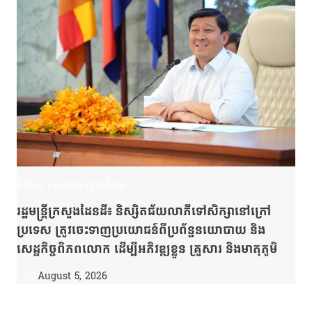
ពត៌មាន
|
សកម្មភាពថ្នាក់ដឹកនាំ
រដ្ឋមន្ត្រីក្រសួងដែនដី៖ និស្សិតជ័យលាភីទៅសិក្សានៅក្រៅ
ប្រទេស ត្រូវចេះទាញប្រយោជន៍ពីប្រព័ន្ធនយោបាយ និង
សេដ្ឋកិច្ចពិភពលោក ដើម្បីអភិវឌ្ឍខ្លួន គ្រួសារ និងមាតុភូមិ
August 5, 2026