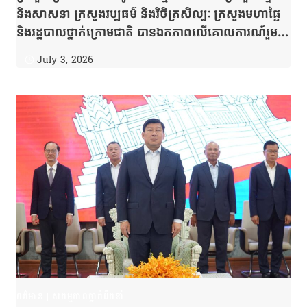
និងសាសនា ក្រសួងវប្បធម៌ និងវិចិត្រសិល្បៈ ក្រសួងមហាផៃ្ទ
និងរដ្ឋបាលថ្នាក់ក្រោមជាតិ បានឯកភាពលើគោលការណ៍រួម
ក្នុងការពន្លឿនការងារចុះបញ្ជីដីបង្ហើយ និងការផ្ដល់សេវា
July 3, 2026
សុរិយោដីជូនប្រជាពលរដ្ឋ រួមទាំងការរៀបចំប្រែក្លាយ
សក្តានុពលតាមទីប្រជុំជននីមួយៗឱ្យទៅជាឧទ្យានដើម្បីបម្រើ
ដល់ឧត្តមប្រយោជន៍សាធារណៈ
ពត៌មាន
|
សកម្មភាពថ្នាក់ដឹកនាំ