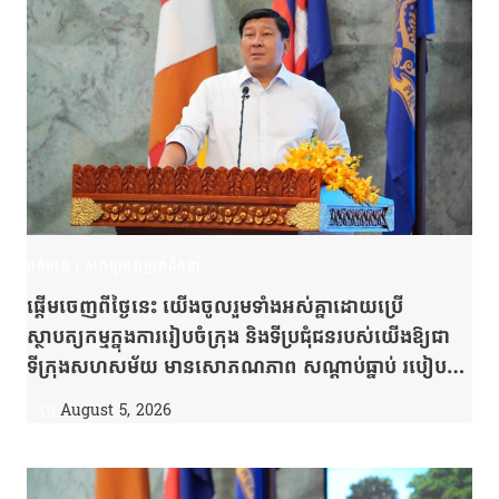
ពត៌មាន
|
សកម្មភាពថ្នាក់ដឹកនាំ
ផ្តើមចេញពីថ្ងៃនេះ យើងចូលរួមទាំងអស់គ្នាដោយប្រើ
ស្ថាបត្យកម្មក្នុងការរៀបចំក្រុង និងទីប្រជុំជនរបស់យើងឱ្យជា
ទីក្រុងសហសម័យ មានសោភណភាព សណ្តាប់ធ្នាប់ របៀប
រៀបរយ ស្របតាមសក្ដានុពល និងតម្រូវការនៃការអភិវឌ្ឍនា
August 5, 2026
ពេលបច្ចុប្បន្ន និងអនាគត ដោយបង្កើតដង្ហើមសេដ្ឋកិច្ច និង
បង្កើនគុណភាពជីវិតរបស់ប្រជាជនកម្ពុជា។