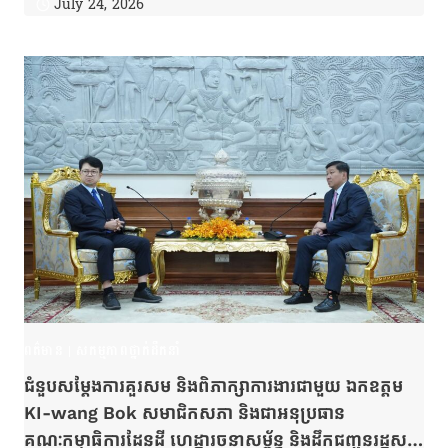
July 24, 2026
ពត៌មាន
|
សកម្មភាពថ្នាក់ដឹកនាំ
ជំនួបសម្តែងការគួរសម និងពិភាក្សាការងារជាមួយ ឯកឧត្តម
KI-wang Bok សមាជិកសភា និងជាអនុប្រធាន
គណៈកម្មាធិការដែនដី ហេដ្ឋារចនាសម្ព័ន្ធ និងដឹកជញ្ជូនរដ្ឋសភា