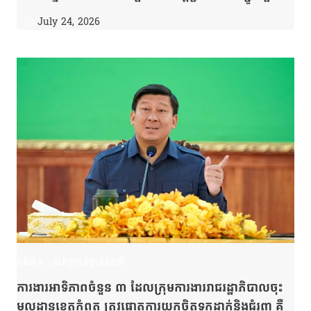
នៃសាធារណរដ្ឋកូរ៉េ
July 24, 2026
ពត៌មាន
|
សកម្មភាពថ្នាក់ដឹកនាំ
ការងារអាទិភាពចំនួន ៣ ដែលក្រុមការងាររាជរដ្ឋាភិបាលចុះ
មូលដ្ឋានខេត្តកំពត ត្រូវផ្ដោតការយកចិត្តទុកដាក់និងជំរុញ គឺ