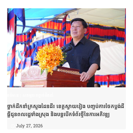
ពត៌មាន
|
សកម្មភាពថ្នាក់ដឹកនាំ
ថ្នាក់ដឹកនាំក្រសួងដែនដី៖ ខេត្តស្វាយរៀង បញ្ចប់ការចែកប្លង់ដី
ធ្លីជូនពលរដ្ឋទាំងស្រុង និងបន្តបើកទំព័រថ្មីនៃការអភិវឌ្ឍ
July 27, 2026