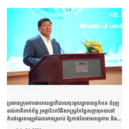
ពត៌មាន
|
សកម្មភាពថ្នាក់ដឹកនាំ
ប្រធានក្រុមការងាររាជរដ្ឋាភិបាលចុះមូលដ្ឋានខេត្តកំពត ជំរុញ
ដល់ភាគីពាក់ព័ន្ធ រួមគ្នារិះរកវិធីសាស្រ្តកែច្នៃសក្តានុពលនៅ
តំបន់ឆ្នេរសមុទ្រដែលមានស្រាប់ ឱ្យកាន់តែមានលទ្ធភាព និង
ផលិតភាពទូលំទូលាយជាងមុន