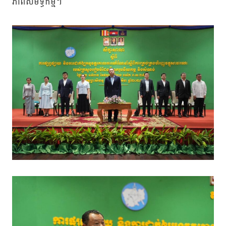
ភាពសមិទ្ធកម្ម។