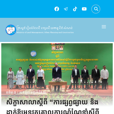
Skip
to
content
ក្រសួងរៀបចំដែនដី នគរូបនីយកម្ម និងសំណង់
Ministry of Land Management, Urban Planning and Construction
ពត៌មាន
|
សកម្មភាពថ្នាក់ដឹកនាំ
សិក្ខាសាលាស្តីពី “ការផ្សព្វផ្សាយ និង
ដាក់ឱ្យអនុវត្តគោលការណ៍ណែនាំស្តីពី