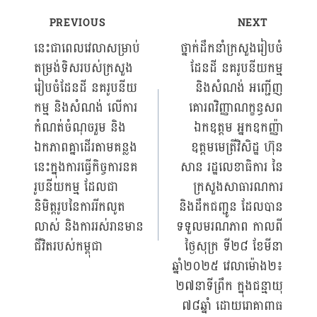
PREVIOUS
NEXT
Post
នេះជាពេលវេលាសម្រាប់
ថ្នាក់ដឹកនាំក្រសួងរៀបចំ
តម្រង់ទិសរបស់ក្រសួង
ដែនដី នគរូបនីយកម្ម
navigation
រៀបចំដែនដី នគរូបនីយ
និងសំណង់ អញ្ជេីញ
កម្ម និងសំណង់ លើការ
គោរពវិញ្ញាណក្ខន្ធសព
កំណត់ចំណុចរួម និង
ឯកឧត្តម អ្នកឧកញ្ញ៉ា
ឯកភាពគ្នាដើរតាមគន្លង
ឧត្តមមេត្រីវិសិដ្ឋ ហ៊ុន
នេះក្នុងការធ្វើកិច្ចការនគ
សាន រដ្ឋលេខាធិការ នៃ
រូបនីយកម្ម ដែលជា
ក្រសួងសាធារណការ
និមិត្តរូបនៃការរីកលូត
និងដឹកជញ្ជូន ដែលបាន
លាស់ និងការរស់រានមាន
ទទួលមរណភាព កាលពី
ជីវិតរបស់កម្ពុជា
ថ្ងៃសុក្រ ទី២៨ ខែមីនា
ឆ្នាំ២០២៥ វេលាម៉ោង២៖
២៧នាទីព្រឹក ក្នុងជន្មាយុ
៧៨ឆ្នាំ ដោយរោគាពាធ