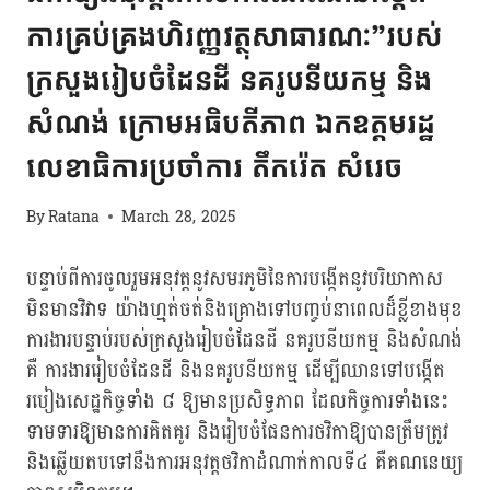
ការគ្រប់គ្រងហិរញ្ញវត្ថុសាធារណៈ”របស់
ក្រសួងរៀបចំដែនដី នគរូបនីយកម្ម និង
សំណង់ ក្រោមអធិបតីភាព ឯកឧត្តមរដ្ឋ
លេខាធិការប្រចាំការ តឹករ៉េត សំរេច
By
Ratana
March 28, 2025
បន្ទាប់ពីការចូលរួមអនុវត្តនូវសមរភូមិនៃការបង្កើតនូវបរិយាកាស
មិនមានវិវាទ យ៉ាងហ្មត់ចត់និងគ្រោងទៅបញ្ចប់នាពេលដ៏ខ្លីខាងមុខ
ការងារបន្ទាប់របស់ក្រសួងរៀបចំដែនដី នគរូបនីយកម្ម និងសំណង់
គឺ ការងាររៀបចំដែនដី និងនគរូបនីយកម្ម ដើម្បីឈានទៅបង្កើត
របៀងសេដ្ឋកិច្ចទាំង ៨ ឱ្យមានប្រសិទ្ធភាព ដែលកិច្ចការទាំងនេះ
ទាមទារឱ្យមានការគិតគូរ និងរៀបចំផែនការថវិកាឱ្យបានត្រឹមត្រូវ
និងឆ្លើយតបទៅនឹងការអនុវត្តថវិកាដំណាក់កាលទី៤ គឺគណនេយ្យ