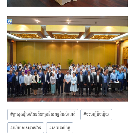
Post
#
ក្រសួងរៀបចំដែនដីនគរូបនីយកម្មនិងសំណង់
#
ចុះបញ្ជីដីបង្ហើយ
Tags:
#
បរិយាកាសគ្មានវិវាទ
#
សេវាគាប់ចិត្ត