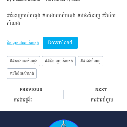
#ជំនាញចាក់បេតុង #ការងារចាក់បេតុង #ជាងជំនាញ #វិស័យ
សំណង់
Download
ជំនាញការងារចាក់បេតុង
Post
#
#ការងារចាក់បេតុង
#
#ជំនាញចាក់បេតុង
#
#ជាងជំនាញ
Tags:
#
#វិស័យសំណង់
PREVIOUS
NEXT
Post
ការងារគ្រឹះ
ការងារដំបូល
navigation