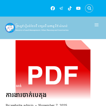
Skip
to
content
ក្រសួងរៀបចំដែនដី នគរូបនីយកម្ម និងសំណង់
Ministry of Land Management, Urban Planning and Construction
វិស័យសំណង់
ការងារចាក់បេតុង
By
website admin
November 7, 2025