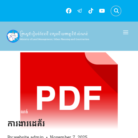
Skip
to
content
ក្រសួងរៀបចំដែនដី នគរូបនីយកម្ម និងសំណង់
Ministry of Land Management, Urban Planning and Construction
វិស័យសំណង់
ការងារដេគ័រ
By
website admin
November 7, 2025