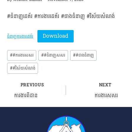
#ជំនាញដេគ័រ #ការងារដេគ័រ #ជាងជំនាញ #វិស័យសំណង់
Download
ជំនាញការងារដេគ័រ
Post
#
#ការងារសសរ
#
#ជំនាញសសរ
#
#ជាងជំនាញ
Tags:
#
#វិស័យសំណង់
PREVIOUS
NEXT
Post
ការងារពិដាន
ការងារសសរ
navigation