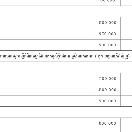
៨០ ០០០
២០០ ០០០
១៥០ ០០០
១០០ ០០០
ពីការលុបការចុះបញ្ជីអំពីការផ្ទេរចំណែកកម្មសិទ្ធិអវិភាគ ឬចំណែកភោគៈ ( ក្នុង ១ក្បាលដី/ ប័ណ្ណ)
៣០០ ០០០
២០០ ០០០
១០០ ០០០
៦០០ ០០០