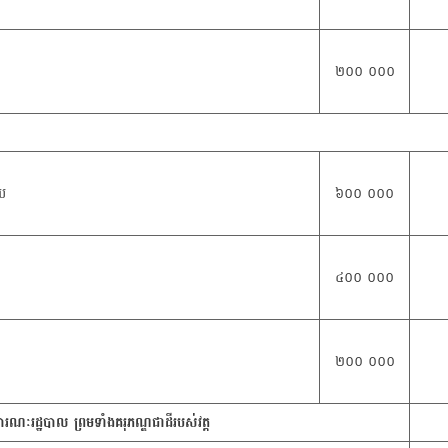
២០០ ០០០
ាប
៦០០ ០០០
៤០០ ០០០
២០០ ០០០
រណៈរដ្ឋបាល ព្រមទាំងគរុភណ្ឌជាដីរបស់វត្ត