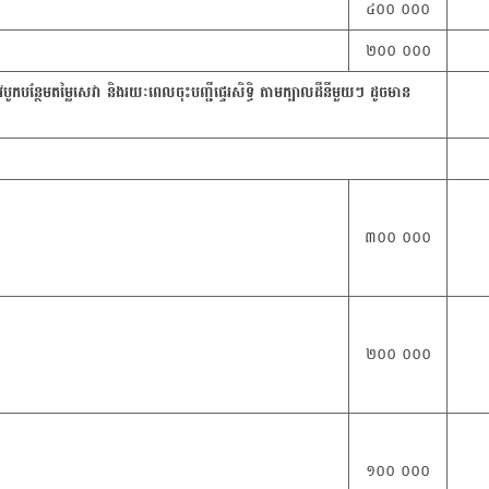
៤០០ ០០០
២០០ ០០០
ូវបូកបន្ថែមតម្លៃសេវា និងរយៈពេលចុះបញ្ជីផ្ទេរសិទ្ធិ តាមក្បាលដីនីមួយៗ ដូចមាន
៣០០ ០០០
២០០ ០០០
១០០ ០០០