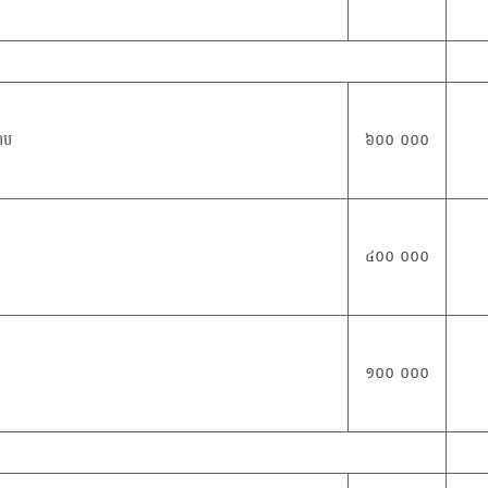
រាប
៦០០ ០០០
៤០០ ០០០
១០០ ០០០