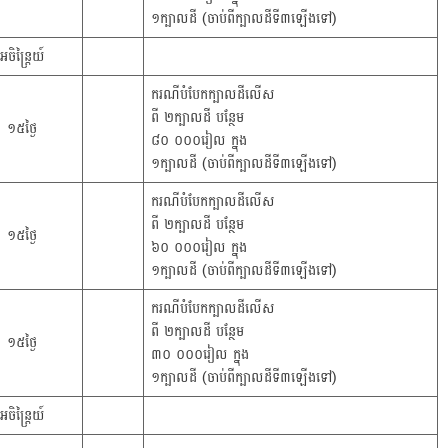
១ក្បាលដី (ចាប់ពីក្បាលដីទី៣ឡើងទៅ)
អចិន្ត្រៃយ៍
ករណីបំបែកក្បាលដីលើស
ពី ២ក្បាលដី បន្ថែម
១៥ថ្ងៃ
៨០ ០០០រៀល ក្នុង
១ក្បាលដី (ចាប់ពីក្បាលដីទី៣ឡើងទៅ)
ករណីបំបែកក្បាលដីលើស
ពី ២ក្បាលដី បន្ថែម
១៥ថ្ងៃ
៦០ ០០០រៀល ក្នុង
១ក្បាលដី (ចាប់ពីក្បាលដីទី៣ឡើងទៅ)
ករណីបំបែកក្បាលដីលើស
ពី ២ក្បាលដី បន្ថែម
១៥ថ្ងៃ
៣០ ០០០រៀល ក្នុង
១ក្បាលដី (ចាប់ពីក្បាលដីទី៣ឡើងទៅ)
អចិន្ត្រៃយ៍