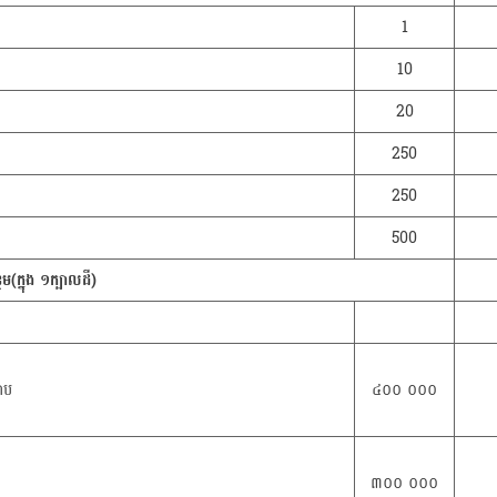
1
10
20
250
250
500
(ក្នុង ១ក្បាលដី)
រាប
៤០០ ០០០
៣០០ ០០០