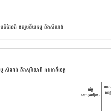
ចំដែនដី នគរូបនីយកម្ម និងសំណង់
ម សំណង់ និងសុរិយោដី រាជធានីខេត្ត
រយៈព
តម្លៃ
ការផ្
សេវា(ជារៀល)