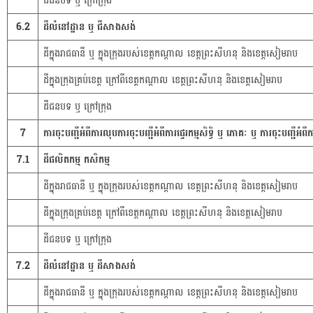
ដីជនបទ ឬ ក្រៅក្រុង
6.2
ដីលំនៅដ្ឋាន ឬ ជីសាងសង់
ដីក្នុងរាជធានី ឬ ក្នុងក្រុងរបស់ខេត្តកណ្តាល ខេត្តព្រះសីហនុ និងខេត្តសៀមរាប
ដីក្នុងក្រុងគ្រប់ខេត្ត ក្រៅពីខេត្តកណ្តាល ខេត្តព្រះសីហនុ និងខេត្តសៀមរាប
ដីជនបទ ឬ ក្រៅក្រុង
7
ការចុះបញ្ជីអំពីការលុបការចុះបញ្ជីអំពីការផ្ទេរកម្មសិទ្ធិ ឬ ភោគៈ ឬ ការចុះបញ្ជីអំ
7.1
ដីផលិតកម្ម កសិកម្ម
ដីក្នុងរាជធានី ឬ ក្នុងក្រុងរបស់ខេត្តកណ្តាល ខេត្តព្រះសីហនុ និងខេត្តសៀមរាប
ដីក្នុងក្រុងគ្រប់ខេត្ត ក្រៅពីខេត្តកណ្តាល ខេត្តព្រះសីហនុ និងខេត្តសៀមរាប
ដីជនបទ ឬ ក្រៅក្រុង
7.2
ដីលំនៅដ្ឋាន ឬ ដីសាងសង់
ដីក្នុងរាជធានី ឬ ក្នុងក្រុងរបស់ខេត្តកណ្តាល ខេត្តព្រះសីហនុ និងខេត្តសៀមរាប