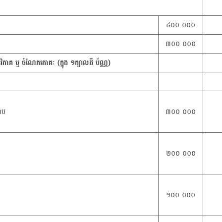
៤០០ ០០០
៣០០ ០០០
ទ្ធិអវិភាគ ឬ ចំណែកភោគៈ (ក្នុង ១ក្បាលដី ប័ណ្ណ)
រាប
៣០០ ០០០
២០០ ០០០
១០០ ០០០