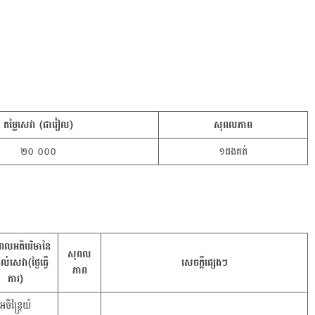
តម្លៃសេវា (ជារៀល)
សុពលភាព
២០ ០០០
១ដងគត់
េលអតិបរិមានៃ
សុពល
តល់សេវា(ថ្ងៃធ្វើ
​សេចក្តីផ្សេងៗ
ភាព
ការ)
អចិន្ត្រៃយ៍