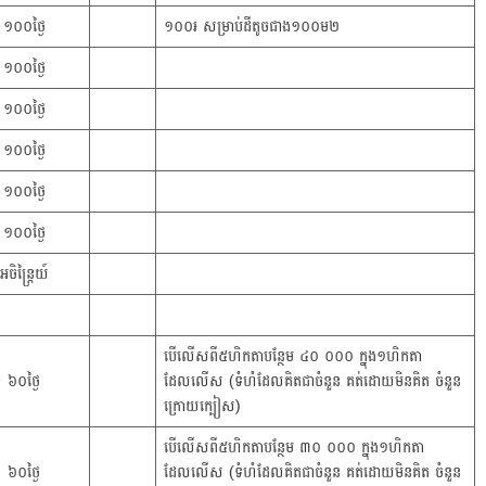
១០០ថ្ងៃ
១០០៛ សម្រាប់ដីតូចជាង១០០ម២
១០០ថ្ងៃ
១០០ថ្ងៃ
១០០ថ្ងៃ
១០០ថ្ងៃ
១០០ថ្ងៃ
អចិន្ត្រៃយ៍
បើលើសពី៥ហិកតាបន្ថែម ៤០ ០០០ ក្នុង១ហិកតា
៦០ថ្ងៃ
ដែលលើស (ទំហំដែលគិតជាចំនួន គត់ដោយមិនគិត ចំនួន
ក្រោយក្បៀស)
បើលើសពី៥ហិកតាបន្ថែម ៣០ ០០០ ក្នុង១ហិកតា
៦០ថ្ងៃ
ដែលលើស (ទំហំដែលគិតជាចំនួន គត់ដោយមិនគិត ចំនួន