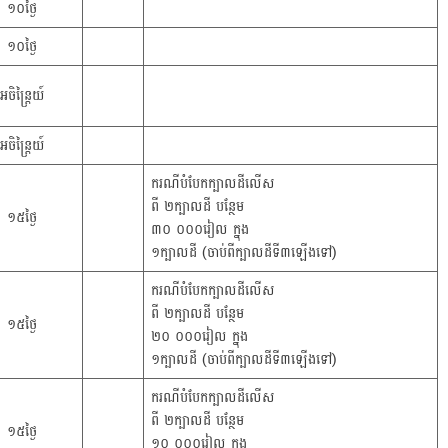
១០ថ្ងៃ
១០ថ្ងៃ
អចិន្ត្រៃយ៍
អចិន្ត្រៃយ៍
ករណីបំបែកក្បាលដីលើស
ពី ២ក្បាលដី បន្ថែម
១៥ថ្ងៃ
៣០ ០០០រៀល ក្នុង
១ក្បាលដី (ចាប់ពីក្បាលដីទី៣ឡើងទៅ)
ករណីបំបែកក្បាលដីលើស
ពី ២ក្បាលដី បន្ថែម
១៥ថ្ងៃ
២០ ០០០រៀល ក្នុង
១ក្បាលដី (ចាប់ពីក្បាលដីទី៣ឡើងទៅ)
ករណីបំបែកក្បាលដីលើស
ពី ២ក្បាលដី បន្ថែម
១៥ថ្ងៃ
១០ ០០០រៀល ក្នុង