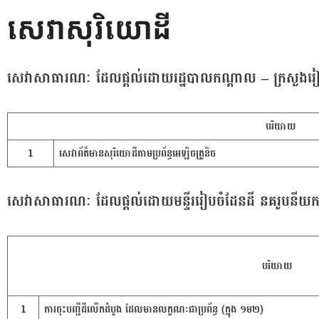
Skip
សេវាសុរិយោដី
to
content
សេវាសាធារណៈ ដែលផ្តល់ដោយរដ្ឋបាលកណ្ដាល – ក្រសួងរៀប
បរិយាយ
1
សេវាព័ត៏មានសុរិយោដីតាមប្រព័ន្ធអេឡិចត្រូនិច
សេវាសាធារណៈ ដែលផ្តល់ដោយមន្ទីររៀបចំដែនដី នគរូបនីយកម្
បរិយាយ
1
ការចុះបញ្ជីដីលើកដំបូង ដែលមានលក្ខណៈជាប្រព័ន្ធ (ក្នុង ១ម២)