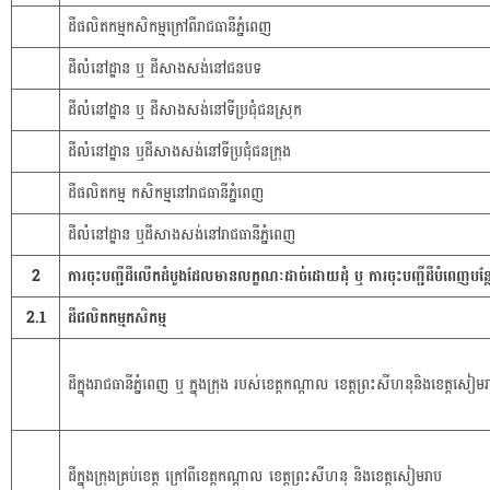
ដីផលិតកម្មកសិកម្មក្រៅពីរាជធានីភ្នំពេញ
ដីលំនៅដ្ឋាន ឬ ដីសាងសង់នៅជនបទ
ដីលំនៅដ្ឋាន ឬ ដីសាងសង់នៅទីប្រជុំជនស្រុក
ដីលំនៅដ្ឋាន ឬដីសាងសង់នៅទីប្រជុំជនក្រុង
ដីផលិតកម្ម កសិកម្មនៅរាជធានីភ្នំពេញ
ដីលំនៅដ្ឋាន ឬដីសាងសង់នៅរាជធានីភ្នំពេញ
2
ការចុះបញ្ជីដីលើកដំបូងដែលមានលក្ខណៈដាច់ដោយដុំ ឬ ការចុះបញ្ជីដីបំពេញបន្ថែម
2.1
ដីផលិតកម្មកសិកម្ម
ដីក្នុងរាជធានីភ្នំពេញ ឬ ក្នុងក្រុង របស់ខេត្តកណ្តាល ខេត្តព្រះសីហនុនិងខេត្តសៀម
ដីក្នុងក្រុងគ្រប់ខេត្ត ក្រៅពីខេត្តកណ្តាល ខេត្តព្រះសីហនុ និងខេត្តសៀមរាប