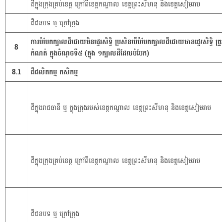
ដីក្នុងក្រុងគ្រប់ខេត្ត ក្រៅពីខេត្តកណ្តាល ខេត្តព្រះសីហនុ និងខេត្តសៀមរាប
ដីជនបទ ឬ ក្រៅក្រុង
ការបំបែកក្បាលដីដោយមិនផ្ទេរសិទ្ធិ ប្រសិនបើបំបែកក្បាលដីដោយមានផ្ទេរសិទ្ធិ ត្រ
8
កំណត់ ក្នុងចំណុចទី៥ (ក្នុង ១ក្បាលដីដែលបំបែក)
8.1
ដីផលិតកម្ម កសិកម្ម
ដីក្នុងរាជធានី ឬ ក្នុងក្រុងរបស់ខេត្តកណ្តាល ខេត្តព្រះសីហនុ និងខេត្តសៀមរាប
ដីក្នុងក្រុងគ្រប់ខេត្ត ក្រៅពីខេត្តកណ្តាល ខេត្តព្រះសីហនុ និងខេត្តសៀមរាប
ដីជនបទ ឬ ក្រៅក្រុង