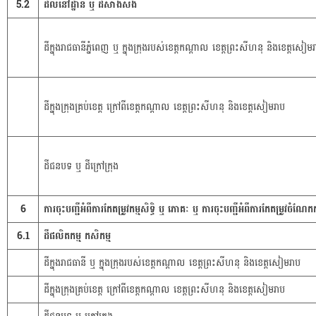
5.2
ដីលំនៅដ្ឋាន ឬ ដីសាងសង់
ដីក្នុងរាជធានីភ្នំពេញ ឬ ក្នុងក្រុងរបស់ខេត្តកណ្តាល ខេត្តព្រះសីហនុ និងខេត្តសៀម
ដីក្នុងក្រុងគ្រប់ខេត្ត ក្រៅពីខេត្តកណ្តាល ខេត្តព្រះសីហនុ និងខេត្តសៀមរាប
ដីជនបទ ឬ ដីក្រៅក្រុង
6
ការចុះបញ្ជីអំពីការកែតម្រូវកម្មសិទ្ធិ ឬ ភោគៈ ឬ ការចុះបញ្ជីអំពីការកែតម្រូវចំណែ
6.1
ដីផលិតកម្ម កសិកម្ម
ដីក្នុងរាជធានី ឬ ក្នុងក្រុងរបស់ខេត្តកណ្តាល ខេត្តព្រះសីហនុ និងខេត្តសៀមរាប
ដីក្នុងក្រុងគ្រប់ខេត្ត ក្រៅពីខេត្តកណ្តាល ខេត្តព្រះសីហនុ និងខេត្តសៀមរាប