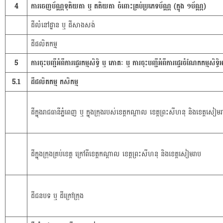
4
ការចេញប័ណ្ណទុតិយតា ឬ តតិយតា ចំពោះគ្រប់ប្រភេទប័ណ្ណ (ក្នុង ១ប័ណ្ណ)
ដីលំនៅដ្ឋាន ឬ ដីសាងសង់
ដីផលិតកម្ម
5
ការចុះបញ្ជីអំពីការផ្ទេរកម្មសិទ្ធិ ឬ ភោគៈ ឬ ការចុះបញ្ជីអំពីការផ្ទេរចំណែកកម្មសិ
5.1
ដីផលិតកម្ម កសិកម្ម
ដីក្នុងរាជធានីភ្នំពេញ ឬ ក្នុងក្រុងរបស់ខេត្តកណ្តាល ខេត្តព្រះសីហនុ និងខេត្តសៀម
ដីក្នុងក្រុងគ្រប់ខេត្ត ក្រៅពីខេត្តកណ្តាល ខេត្តព្រះសីហនុ និងខេត្តសៀមរាប
ដីជនបទ ឬ ដីក្រៅក្រុង