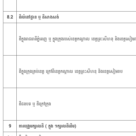
8.2
ដីលំនៅដ្ឋាន ឬ ដីសាងសង់
ដីក្នុងរាជធានីភ្នំពេញ ឬ ក្នុងក្រុងរបស់ខេត្តកណ្តាល ខេត្តព្រះសីហនុ និងខេត្តសៀម
ដីក្នុងក្រុងគ្រប់ខេត្ត ក្រៅពីខេត្តកណ្តាល ខេត្តព្រះសីហនុ និងខេត្តសៀមរាប
ដីជនបទ ឬ ដីក្រៅក្រុង
9
ការបង្រួមក្បាលដី ( ក្នុង ១ក្បាលដីដើម)