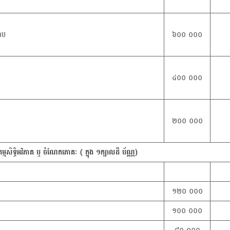
រាប
៦០០ ០០០
៤០០ ០០០
២០០ ០០០
កកម្មសិទ្ធិអវិភាគ ឬ ចំណែកភោគៈ ( ក្នុង ១ក្បាលដី ប័ណ្ណ)
១២០ ០០០
១០០ ០០០