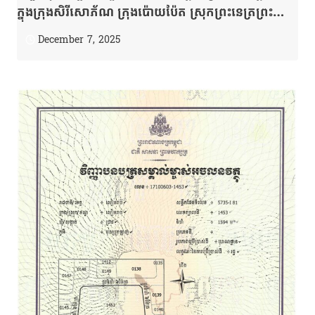
ក្នុងក្រុងសិរីសោភ័ណ ក្រុងប៉ោយប៉ែត ស្រុកព្រះនេត្រព្រះ
ស្រុកស្វាយចេក ស្រុកថ្មពួក ស្រុកភ្នំស្រុក និងស្រុកមង្គលបូរី
December 7, 2025
នៃខេត្តបន្ទាយមានជ័យ ជាដីសាធារណៈរបស់រដ្ឋ ហើយ
ប្រគល់ជូនក្រសួងវប្បធម៌និងវិចិត្រសិល្បៈ ជាអ្នកកាន់កាប់។