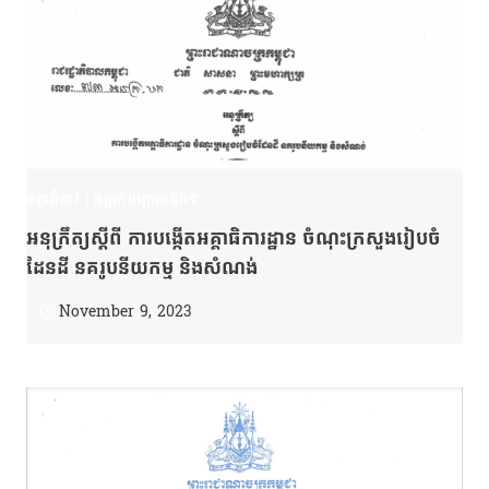
អគ្គាធិការ
|
អង្គភាពក្រោមឱវាទ
អនុក្រឹត្យស្តីពី ការបង្កើតអគ្គាធិការដ្ឋាន ចំណុះក្រសួងរៀបចំ
ដែនដី នគរូបនីយកម្ម និងសំណង់
November 9, 2023