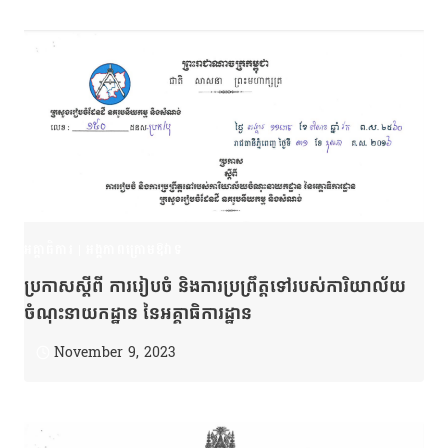
អគ្គាធិការ
|
អង្គភាពក្រោមឱវាទ
ប្រកាសស្តីពី ការរៀបចំ និងការប្រព្រឹត្តទៅរបស់ការិយាល័យ
ចំណុះនាយកដ្ឋាន នៃអគ្គាធិការដ្ឋាន
November 9, 2023