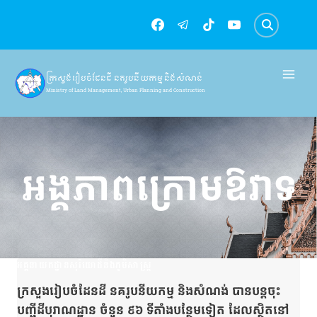
Skip
to
content
ក្រសួងរៀបចំដែនដី នគរូបនីយកម្ម និងសំណង់
Ministry of Land Management, Urban Planning and Construction
អង្គភាពក្រោមឱវាទ
អគ្គនាយកដ្ឋាន​​សុរិយោដីនិងភូមិសាស្ត្រ
ក្រសួងរៀបចំដែនដី នគរូបនីយកម្ម និងសំណង់ បានបន្តចុះ
បញ្ជីដីបុរាណដ្ឋាន ចំនួន ៩៦ ទីតាំងបន្ថែមទៀត ដែលស្ថិតនៅ