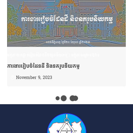
អគ្គនាយកដ្ឋាន​រៀប​ចំ​ដែន​ដីនគ​រូប​នីយ​កម្ម
|
អង្គភាពក្រោមឱវាទ
ការងាររៀបចំដែនដី និងនគរូបនីយកម្ម
November 9, 2023