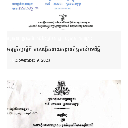
អគ្គនាយកដ្ឋាន​​សុរិយោដីនិងភូមិសាស្ត្រ
|
អង្គភាពក្រោមឱវាទ
អនុក្រឹត្យស្តីពី ការបង្កើតនាយកដ្ឋានកិច្ចការវិវាទដីធ្លី
November 9, 2023