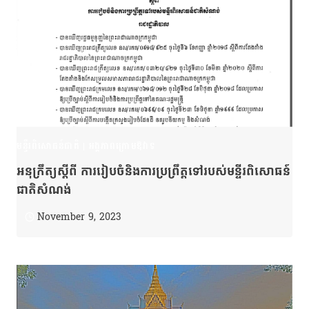
មន្ទីរពិសោធន៍ជាតិ
|
អង្គភាពក្រោមឱវាទ
អនុក្រឹត្យស្តីពី ការរៀបចំនិងការប្រព្រឹត្តទៅរបស់មន្ទីរពិសោធន៍
ជាតិសំណង់
November 9, 2023