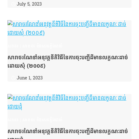
July 5, 2023
សរាចរ
|
សារាចរ និងសេចក្ដីណែនាំ
សារាចរណែនាំអនុវត្តនីតិវិធីនៃការចុះបញ្ជីដីមានលក្ខណៈដាច់
ដោយសុំ (២០០៩)
June 1, 2023
សរាចរ
|
សារាចរ និងសេចក្ដីណែនាំ
សារាចរណែនាំអនុវត្តនីតិវិធីនៃការចុះបញ្ជីដីមានលក្ខណៈដាច់