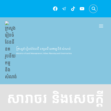
Skip
to
content
ក្រសួងរៀបចំដែនដី នគរូបនីយកម្ម និងសំណង់
Ministry of Land Management, Urban Planning and Construction
សារាចរ និងសេចក្ដី