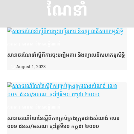
ណែនាំ
សរាចរ
|
សារាចរ និងសេចក្ដីណែនាំ
សារាចរណែនាំស្ដីពីការចុះបញ្ជីអគារ និងក្បាលដីសហកម្មសិទ្ធិ
August 1, 2023
សរាចរ
|
សារាចរ និងសេចក្ដីណែនាំ
សារាចរណ៍ណែនៃស្ដីពីការគ្រប់គ្រងក្រុមជាងសំណង់ លេខ
០០១ ដនស/អសណ ចុះថ្ងៃទី១០ កក្កដា ២០០០