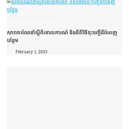
សរាចរ
|
សារាចរ និងសេចក្ដីណែនាំ
សារាចរណែនាំស្ដីពីគោលការណ៍ និងនីតិវិធីចុះបញ្ជីដីបំពេញ
បន្ថែម
February 1, 2023