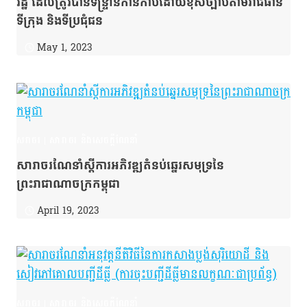
រដ្ឋ ដែលត្រូវបានទន្ទ្រានកាន់កាប់ដោយខុសច្បាប់តាមរាជធានី
ទីក្រុង និងទីប្រជុំជន
May 1, 2023
សរាចរ
|
សារាចរ និងសេចក្ដីណែនាំ
សារាចរណែនាំស្ដីការអភិវឌ្ឍតំនប់ឆ្នេរសមុទ្រនៃ
ព្រះរាជាណាចក្រកម្ពុជា
April 19, 2023
សរាចរ
|
សារាចរ និងសេចក្ដីណែនាំ