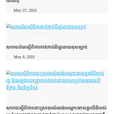
ដោយដុំ
May 27, 2023
សរាចរ
|
សារាចរ និងសេចក្ដីណែនាំ
សារាចរណែស្ដីពីការកាន់កាប់ដីរដ្ឋដោយខុសច្បាប់
May 8, 2023
សរាចរ
|
សារាចរ និងសេចក្ដីណែនាំ
សារាចរស្ដីពីការដោះស្រាយសំណង់បណ្ដោះអាសន្នលើដីរបស់