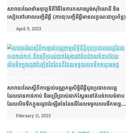
សារាចរណែនាំអនុវត្តនីតិវិធីនៃការកសាងប្លង់សុរិយោដី និង
សៀវភៅគោលបញ្ជីដីធ្លី (ការចុះបញ្ជីដីធ្លីមានលក្ខណៈជាប្រព័ន្ធ)
April 9, 2023
សរាចរ
|
សារាចរ និងសេចក្ដីណែនាំ
សារាចរណែស្ដីពីការផ្ដល់បណ្ណកម្មសិទ្ធិដីធ្លីជូនប្រជាពលរដ្ឋ
ដែលបានកាន់កាប់ និងប្រើប្រាស់ជាក់ស្ដែងនៅតំបន់វាលទំនាប
ដែលលិចទឹកក្នុងរដូវវដំឡើងនៃដែនដីដែលទទួលរបបទឹកទន្លេ
មេគង្គ
February 11, 2023