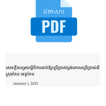
សេចក្តីសម្រេច
សេចក្ដីសម្រេចស្ដីពីការដាក់ឱ្យប្រើប្រាស់ប្លង់គោលប្រើប្រាស់ដី
ក្រុងកែប ខេត្តកែប
January 1, 2023