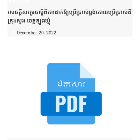
សេចក្តីសម្រេច
សេចក្ដីសម្រេចស្ដីពីការដាក់ឱ្យប្រើប្រាស់ប្លង់គោលប្រើប្រាស់ដី
ក្រុងសួង ខេត្តត្បូងឃ្មុំ
December 20, 2022