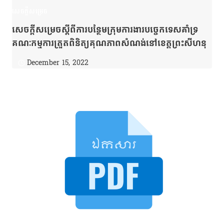
សេចក្តីសម្រេច
សេចក្ដីសម្រេចស្ដីពីការបន្ថែមក្រុមការងារបច្ចេកទេសគាំទ្រ
គណៈកម្មការត្រួតពិនិត្យគុណភាពសំណង់នៅខេត្តព្រះសីហនុ
December 15, 2022