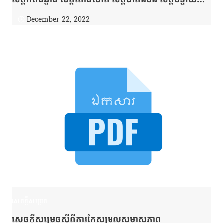
មានជ័យ និងខេត្តសៀមរាប..
December 22, 2022
សេចក្តីសម្រេច
សេចក្តីសម្រេចស្តីពីការកែសម្រួលសមាសភាព