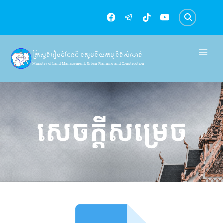
Skip
to
content
ក្រសួងរៀបចំដែនដី នគរូបនីយកម្ម និងសំណង់
Ministry of Land Management, Urban Planning and Construction
សេចក្តីសម្រេច