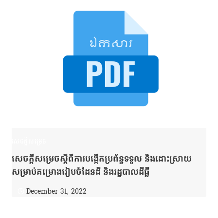
សេចក្តីសម្រេច
សេចក្ដីសម្រេចស្ដីពីការបង្កើតប្រព័ន្ធទទួល និងដោះស្រាយ
សម្រាប់គម្រោងរៀបចំដែនដី និងរដ្ឋបាលដីធ្លី
December 31, 2022