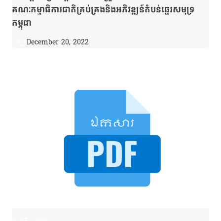
គណៈកម្មាធិការជាតិគ្រប់គ្រងនិងអភិវឌ្ឍន៍តំបន់ឆ្នេរសមុទ្រ
កម្ពុជា
December 20, 2022