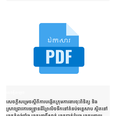
សេចក្តីសម្រេច
សេចក្ដីសម្រេចស្ដីពីការបង្កើតក្រុមការងារចុះពិនិត្យ និង
ស្រាវជ្រាវការទន្ទ្រានដីព្រៃលិចទឹកនៅតំនប់ទន្លេសាប ស្ថិតនៅ
ខេត្តកំពង់ឆ្នាំង ខេត្តពោធិ៍សាត់ ខេត្តបាត់ដំបង ខេត្តបន្ទាយ