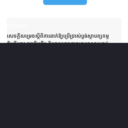
សេចក្តីសម្រេច
សេចក្ដីសម្រេចស្ដីពីការដាក់ឱ្យប្រើប្រាស់ប្លង់ស្ថាបត្យកម្ម
ចិញ្ចើមផ្លូវ ផ្លូវថ្មើរជើង និងគន្លងផ្លូវទោចក្រយានសម្រាប់
សាធារណជន និងជនពិការ
December 9, 2022