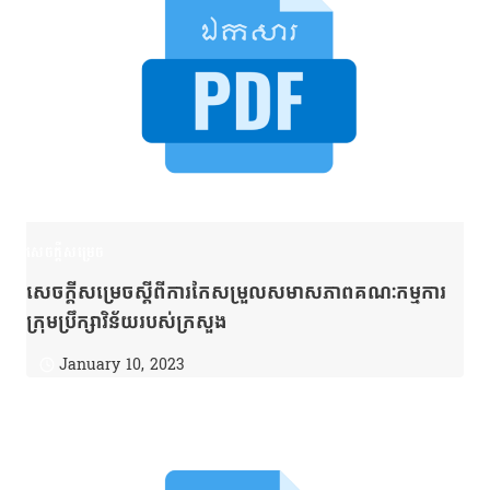
សេចក្តីសម្រេច
សេចក្ដីសម្រេចស្ដីពីការកែសម្រួលសមាសភាពគណៈកម្មការ
ក្រុមប្រឹក្សាវិន័យរបស់ក្រសួង
January 10, 2023