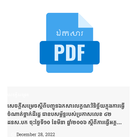
សេចក្តីសម្រេច
សេចក្ដីសម្រេចស្ដីពីបញ្ជូនឯកសារលក្ខណៈវិនិច្ឆ័យក្នុងការធ្វើ
ចំណាត់ថ្នាក់ដីរដ្ឋ ជាឧបសម្ព័ន្ធរបស់ប្រកាសលេខ ៤២
ដនស.បក ចុះថ្ងៃទី១០ ខែមីនា ឆ្នាំ២០០៦ ស្ដីពីការធ្វើអត្ត
សញ្ញាណកម្ម ការធ្វើផែនទី និងការធ្វើចំណាត់ដីរដ្ឋ
December 28, 2022