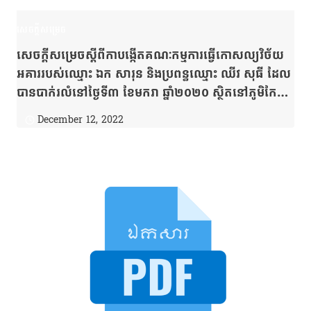
សេចក្តីសម្រេច
សេចក្ដីសម្រេចស្ដីពីកាបង្កើតគណៈកម្មការធ្វើកោសល្យវិច័យ
អគាររបស់ឈ្មោះ ឯក សារុន និងប្រពន្ធឈ្មោះ ឈីវ សុធី ដែល
បានបាក់រលំនៅថ្ងៃទី៣ ខែមករា ឆ្នាំ២០២០ ស្ថិតនៅភូមិកែប
សង្កាត់កែប ក្រុងកែប ខេត្តកែប
December 12, 2022