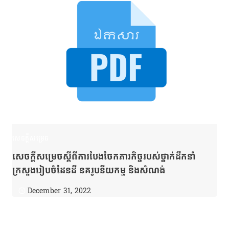
សេចក្តីសម្រេច
សេចក្ដីសម្រេចស្ដីពីការបែងចែកភារកិច្ចរបស់ថ្នាក់ដឹកនាំ
ក្រសួងរៀបចំដែនដី នគរូបនីយកម្ម និងសំណង់
December 31, 2022