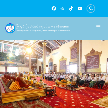
Skip
to
content
ក្រសួងរៀបចំដែនដី នគរូបនីយកម្ម និងសំណង់
Ministry of Land Management, Urban Planning and Construction