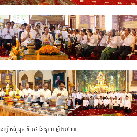
នាព្រឹកថ្ងៃពុធ ទី០៤ ខែតុលា​ ឆ្នាំ២០២៣