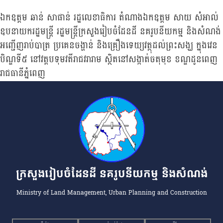
ឯកឧត្តម ឆាន់ សាផាន់ រដ្ឋលេខាធិការ តំណាងឯកឧត្តម សាយ សំអាល់
ឧបនាយករដ្ឋមន្ត្រី រដ្ឋមន្ត្រីក្រសួងរៀបចំដែនដី នគរូបនីយកម្ម និងសំណង់
អញ្ជើញរាប់បាត្រ ប្រគេនចង្ហាន់ និងគ្រឿងទេយ្យវត្ថុដល់ព្រះសង្ឃ ក្នុងវេន
បិណ្ឌទី៥ នៅវត្តបទុមវតីរាជវរារាម ស្ថិតនៅសង្កាត់ចតុមុខ ខណ្ឌដូនពេញ
រាជធានីភ្នំពេញ
ក្រសួងរៀបចំដែនដី នគរូបនីយកម្ម និងសំណង់
Ministry of Land Management, Urban Planning and Construction