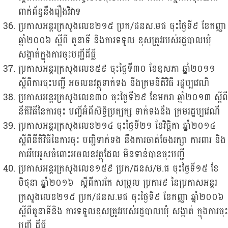
ពាក់ព័ន្ធនឹងរឿងវិវាទ
ប្រកាសអន្តរក្រសួងលេខ២១៥ ប្រក/ដនស.មផ ចុះថ្ងៃទី៩ ខែកញ្ញា
ឆ្នាំ២០០៦ ស្តីពី តូនាទី និងការទទួល ខុសត្រូវរបស់រដ្ឋបាលឃុំ
សង្កាត់ក្នុងការចុះបញ្ជីដីធ្លី
ប្រកាសអន្តរក្រសួងលេខ៥៩ ចុះថ្ងៃទី៣០ ខែឧសភា ឆ្នាំ២០១១
ស្តីពីការចុះបញ្ជី អចលនវត្ថុទាក់ទង នឹងក្រមនីតិវិធី រដ្ឋប្បវេណី
ប្រកាសអន្តរក្រសួងលេខ៣០ ចុះថ្ងៃទី២៩ ខែមករា ឆ្នាំ២០១៣ ស្តីពី
នីតិវិធីនៃការចុះ បញ្ជីអំពីសិទ្ធិប្រត្យក្ស ទាក់ទងនឹង ក្រមរដ្ឋប្បវេណី
ប្រកាសអន្តរក្រសួងលេខ២១៤ ចុះថ្ងៃទី២១ ខែវិច្ឆិកា ឆ្នាំ២០១៤
ស្តីពីនីតិវិធីនៃការចុះ បញ្ជីទាក់ទង នឹងការចាត់ចែងរក្សា ការពារ និង
ការរឹបអូសចំពោះអចលនវត្ថុដែល មិនទាន់បានចុះបញ្ជី
ប្រកាសអន្តរក្រសួងលេខ១៥៩ ប្រក/ដនស/ម.ផ ចុះថ្ងៃទី១៥ ខែ
មិថុនា ឆ្នាំ២០១៦ ស្តីពីការកែ សម្រួល ប្រការ៩ នៃប្រកាសអន្តរ
ក្រសួងលេខ២១៥ ប្រក/ដនស.មផ ចុះថ្ងៃទី៩ ខែកញ្ញា ឆ្នាំ២០០៦
ស្តីពីតួនាទីនិង ការទទួលខុសត្រូវរបស់រដ្ឋបាលឃុំ សង្កាត់ ក្នុងការចុះ
បញ្ជី ដីធ្លី