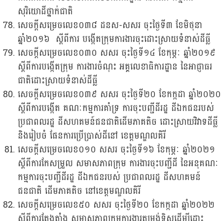
សុរិយោដីថ្នាក់ជាតិ
សេចក្តីសម្រេចលេខ០៣៨ ដនស-សសរ ចុះថ្ងៃទី៣ ខែមិថុនា
ឆ្នាំ២០១៦ ស្តីពីការ បង្កើតក្រុមការងារចុះដោះស្រាយទំនាស់ដីធ្លី
សេចក្តីសម្រេចលេខ០៣០ សសរ ចុះថ្ងៃទី១៤ ខែកុម្ភៈ ឆ្នាំ២០១៩
ស្តីពីការបង្កើតក្រុម ការងារចំណុះ អគ្គលេខាធិការដ្ឋាន នៃអាជ្ញាធរ
ជាតិដោះស្រាយទំនាស់ដីធ្លី
សេចក្ដីសម្រេចលេខ០៣៩ សសរ ចុះថ្ងៃទី២០ ខែកក្កដា ឆ្នាំ២០២០
ស្ដីពីការបង្កើត គណៈកម្មការគាំទ្រ ការចុះបញ្ជីដីរដ្ឋ ដីឯកជនរបស់
ប្រជាពលរដ្ឋ ដីសហគមន៍ជនជាតិដើមភាគតិច ដោះស្រាយវិវាទដីធ្លី
និងរៀបចំ ផែនការប្រើប្រាស់ដីនៅ ខេត្តមណ្ឌលគិរី
សេចក្តីសម្រេចលេខ០១០ សសរ ចុះថ្ងៃទី១៦ ខែកុម្ភៈ ឆ្នាំ២០២១
ស្តីពីការកែសម្រួល សមាសភាពក្រុម ការងារចុះបញ្ជីដី នៃអនុគណៈ
កម្មការចុះបញ្ជីដីរដ្ឋ ដីឯកជនរបស់ ប្រជាពលរដ្ឋ ដីសហគមន៍
ជនជាតិ ដើមភាគតិច នៅខេត្តមណ្ឌលគិរី
សេចក្តីសម្រេចលេខ៥០ សសរ ចុះថ្ងៃទី២០ ខែកក្កដា ឆ្នាំ២០២២
ស្តីពីការតែងតាំង សមាសភាពក្រុមការងារតម្រង់ទិសដើម្បីដោះ