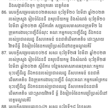
និងសង្កាត់បឹងទូក ក្រុងបូកគោ ខេត្តកំពត
សេចក្តីសម្រេចលេខ០២៣សសរ ចុះថ្ងៃទី២០ ខែមីនា ឆ្នាំ២០២៣
របស់ក្រសួង រៀបចំដែនដី នគរូបនីយកម្ម និងសំណង់ ចុះថ្ងៃទី២០
ខែមីនា ឆ្នាំ២០២៣ ស្តីពីការកែ សម្រួលសមាសភាពក្រុមទី២ នៃ
ក្រុមការងារចុះបញ្ជីដីចំណុះ គណៈកម្មការចុះបញ្ជីដីរដ្ឋ ដីឯកជន
របស់ប្រជាពលរដ្ឋ ដីសហគមន៍ ជនជាតិដើមភាគតិច ដោះស្រាយ
វិវាទដីធ្លី និងរៀបចំផែនការប្រើប្រាស់ដីនៅខេត្តមណ្ឌលគិរី
សេចក្តីសម្រេចលេខ០២៥ សសរ ចុះថ្ងៃទី២៧ ខែមីនា ឆ្នាំ២០២៣
របស់ក្រសួង រៀបចំដែនដី នគរូបនីយកម្ម និងសំណង់ ចុះថ្ងៃទី២៧
ខែមីនា ឆ្នាំ២០២៣ ស្តីពីការ បន្ថែមសមាសភាពអនុគណៈកម្មការ
ចុះបញ្ជីដីរដ្ឋ ដីឯកជនរបស់ប្រជាពលរដ្ឋ ដីសហគមន៍ ជនជាតិ
ដើមភាគតិច និងក្រុមការងារចុះបញ្ជីដី ចំណុះគណៈកម្មការគាំទ្រការ
ចុះបញ្ជីដីរដ្ឋ ដីឯកជនរបស់ប្រជាពលរដ្ឋ ដីសហគមន៍ជនជាតិ
ដើមភាគតិច ដោះស្រាយវិវាទដី ធ្លី និងរៀបចំផែនការប្រើប្រាស់ដីនៅ
ខេត្តមណ្ឌលគិរី
សេចក្តីសម្រេចលេខ០៤២ សសរ ចុះថ្ងៃទី១៨ ខែឧសភា