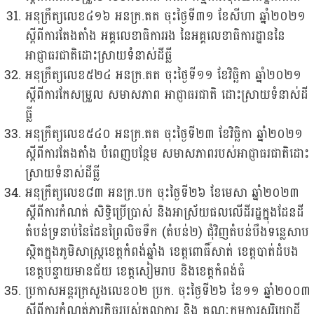
អនុក្រឹត្យលេខ៤១៦ អនក្រ.តត ចុះថ្ងៃទី៣១ ខែសីហា ឆ្នាំ២០២១
ស្តីពីការតែងតាំង អគ្គលេខាធិការរង នៃអគ្គលេខាធិការដ្ឋាននៃ
អាជ្ញាធរជាតិដោះស្រាយទំនាស់ដីធ្លី
អនុក្រឹត្យលេខ៥២៤ អនក្រ.តត ចុះថ្ងៃទី១១ ខែវិច្ឆិកា ឆ្នាំ២០២១
ស្តីពីការកែសម្រួល សមាសភាព អាជ្ញាធរជាតិ ដោះស្រាយទំនាស់ដី
ធ្លី
អនុក្រឹត្យលេខ៥៤០ អនក្រ.តត ចុះថ្ងៃទី២៣ ខែវិច្ឆិកា ឆ្នាំ២០២១
ស្តីពីការតែងតាំង បំពេញបន្ថែម សមាសភាពរបស់អាជ្ញាធរជាតិដោះ
ស្រាយទំនាស់ដីធ្លី
អនុក្រឹត្យលេខ៨៣ អនក្រ.បក ចុះថ្ងៃទី២៦ ខែមេសា ឆ្នាំ២០២៣
ស្តីពីការកំណត់ សិទ្ធិប្រើប្រាស់ និងអាស្រ័យផលលើដីរដ្ឋក្នុងដែនដី
តំបន់ទ្រនាប់នៃដែនព្រៃលិចទឹក (តំបន់២) ជុំវិញតំបន់បឹងទន្លេសាប
ស្ថិតក្នុងភូមិសាស្រ្តខេត្តកំពង់ឆ្នាំង ខេត្តពោធិ៍សាត់ ខេត្តបាត់ដំបង
ខេត្តបន្ទាយមានជ័យ ខេត្តសៀមរាប និងខេត្តកំពង់ធំ
ប្រកាសអន្តរក្រសួងលេខ០២ ប្រក. ចុះថ្ងៃទី២៦ ខែ១១ ឆ្នាំ២០០៣
ស្តីពីការកំណត់ភារកិច្ចរបស់តុលាការ និង គណៈកម្មការសុរិយោដី