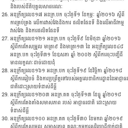
និងរបស់នីតិបុគ្គលសាធារណៈ
អនុក្រឹត្យលេខ១៧ អនក្រ.បក ចុះថ្ងៃទី១ ខែកុម្ភៈ ឆ្នាំ២០១៦ ស្តីពី
ការគ្រប់គ្រង លើការវាស់វែងនិងការ ផលិតផែនទី និងលើអាជីវកម្ម
វាស់វែង និងការផលិតផែនទី
អនុក្រឹត្យលេខ១២១ អនក្រ.បក ចុះថ្ងៃទី៩ ខែមិថុនា ឆ្នាំ២០១៦
ស្តីពីការកែសម្រួល មាត្រា៩ និងមាត្រា១៣ នៃ អនុក្រឹត្យលេខ៤៨
អនក្រ.បក ចុះថ្ងៃទី៣១ ខែឧសភា ឆ្នាំ ២០០២ ស្តីពីការចុះបញ្ជីដី
មានលក្ខណៈដាច់ដោយដុំ
អនុក្រឹត្យលេខ១៦១ អនក្រ.បក ចុះថ្ងៃទី១៩ ខែវិច្ឆិកា ឆ្នាំ២០១៨
ស្តីពីការរៀបចំ និងការប្រព្រឹត្តទៅរបស់អគ្គលេខាធិការដ្ឋាននៃអាជ្ញាធរ
ជាតិដោះស្រាយទំនាស់ដីធ្លី
អនុក្រឹត្យលេខ១២០៣ អនក្រ.តត ចុះថ្ងៃទី១៣ ខែធ្នូ ឆ្នាំ២០១៨
ស្តីពីការតែងតាំងសមាសភាព របស់ អាជ្ញាធរជាតិ ដោះស្រាយ
ទំនាស់ដីធ្លី
អនុក្រឹត្យលេខ១០០ អនក្រ.តត ចុះថ្ងៃទី៣០ ខែមករា ឆ្នាំ២០១៩
ស្តីពីការកែសម្រួល សមាសភាព គណៈកម្មការសុរិយោដីថ្នាក់ជាតិ