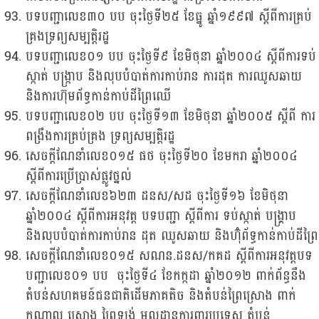
បទបញ្ជាលេខ៣០ បប ចុះថ្ងៃទី២៥ ខែធ្នូ ឆ្នាំ១៩៩៧ ស្តីពីការគ្រប់
គ្រងទ្រព្យសម្បតិ្តរដ្ឋ
បទបញ្ជាលេខ០១ បប ចុះថ្ងៃទី៩ ខែមិថុនា ឆ្នាំ២០០៤ ស្តីពីការទប់
ស្កាត់ បង្រ្កាប និងលុបបំបាត់ការកាប់រាន ការដុត ការឈូសឆាយ
និងការហ៊ុមព័ទ្ធកាន់កាប់ដីព្រៃឈើ
បទបញ្ជាលេខ០២ បប ចុះថ្ងៃទី១៣ ខែមិថុនា ឆ្នាំ២០០៥ ស្តីពី ការ
ពង្រឹងការគ្រប់គ្រង ទ្រព្យសម្បត្តិរដ្ឋ
សេចក្តីណែនាំលេខ០១៥ ផថ ចុះថ្ងៃទី២០ ខែមករា ឆ្នាំ២០០៤
ស្តីពីការប្រើប្រាស់ផ្លូវថ្នល់
សេចក្តីណែនាំលេខ៦២៣ ដនស/សដ ចុះថ្ងៃទី១៦ ខែមិថុនា
ឆ្នាំ២០០៤ ស្តីពីការអនុវត្ត បទបញ្ជា ស្តីពីការ ទប់ស្កាត់ បង្គ្រាប
និងលុបបំបាត់ការកាប់រាន ដុត ឈូសឆាយ និងហ៊ុំព័ទ្ធកាន់កាប់ដីព្រៃ
សេចក្តីណែនាំលេខ០១៥ សណន.ដនស/កគដ ស្តីពីការអនុវត្តបទ
បញ្ជាលេខ០១ បប ចុះថ្ងៃទី៤ ខែកក្កដា ឆ្នាំ២០១២ ពាក់ព័ន្ធនឹង
តំបន់សហគមន៍ជនជាតិដើមភាគតិច និងតំបន់ព្រៃស្រោង ពាក់
កណ្តាល ស្រោង ព្រៃឡង់ មូលដ្ឋានការពារប្រទេស តំបន់