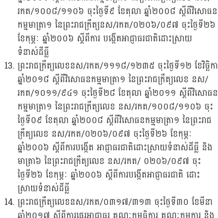
រកត/១០០៨/១១០៦ ចុះថ្ងៃទី៩ ខែតុលា ឆ្នាំ២០០៨ ស្តីពីវិសោធន
កម្មមាត្រា១ នៃព្រះរាជក្រឹត្យនស/រកត/០២០៦/០៩៧ ចុះថ្ងៃទី២៦
ខែកុម្ភៈ ឆ្នាំ២០០៦ ស្តីពីការ បង្កើតអាជ្ញាធរជាតិដោះស្រាយ
ទំនាស់ដីធ្លី
ព្រះរាជក្រឹត្យលេខនស/រកត/១១១៨/១២៣៥ ចុះថ្ងៃទី១២ ខែវិច្ឆិកា
ឆ្នាំ២០១៨ ស្តីពីវិសោធនកម្មមាត្រា១ នៃព្រះរាជក្រឹត្យលេខ នស/
រកត/១០១១/៩៤១ ចុះថ្ងៃទី២៨ ខែតុលា ឆ្នាំ២០១១ ស្តីពីវិសោធន
កម្មមាត្រា១ នៃព្រះរាជក្រឹត្យលេខ នស/រកត/១០០៨/១១០៦ ចុះ
ថ្ងៃទី០៩ ខែតុលា ឆ្នាំ២០០៨ ស្តីពីវិសោធនកម្មមាត្រា១ នៃព្រះរាជ
ក្រឹត្យលេខ នស/រកត/០២០៦/០៩៧ ចុះថ្ងៃទី២៦ ខែកុម្ភៈ
ឆ្នាំ២០០៦ ស្តីពីការបង្កើត អាជ្ញាធរជាតិដោះស្រាយទំនាស់ដីធ្លី និង
មាត្រា៦ នៃព្រះរាជក្រឹត្យលេខ នស/រកត/ ០២០៦/០៩៧ ចុះ
ថ្ងៃទី២៦ ខែកុម្ភៈ ឆ្នាំ២០០៦ ស្តីពីការបង្កើតអាជ្ញាធរជាតិ ដោះ
ស្រាយទំនាស់ដីធ្លី
ព្រះរាជក្រឹត្យលេខនស/រកត/០៣១៧/៣១៣ ចុះថ្ងៃទី៣០ ខែមីនា
ឆ្នាំ២០១៧ ស្តីពីការផ្ទេរអាជ្ញាធរ គណៈកម្មធិការ គណៈកម្មការ និង