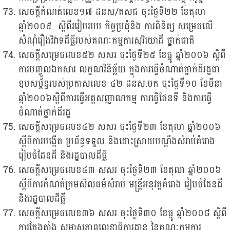
សេចក្តីកំណត់លេខ១៧ ដនស/គសជ ចុះថ្ងៃទី២២ ខែតុលា
ឆ្នាំ២០០៩ ស្តីពីររៀបរបប កិច្ចប្រជុំនិង ការពិនិត្យ សម្រេចលើ
សំណុំរឿងវិវាទដីធ្លីរបស់គណៈកម្មការសុរិយោដី ថ្នាក់ជាតិ
សេចក្តីសម្រេចលេខ៥២ សសរ ចុះថ្ងៃទី២៥ ខែធ្នូ ឆ្នាំ២០០៦ ស្តីពី
ការបញ្ចូលឯកសារ លក្ខណវិនិច្ឆ័យ ក្នុងការធ្វើចំណាត់ថ្នាក់ដីរដ្ឋជា
ឧបសម្ព័ន្ធរបស់ប្រកាសលេខ ៤២ ដនស.បក ចុះថ្ងៃទី១០ ខែមីនា
ឆ្នាំ២០០៦ស្តីពីការធ្វើអត្តសញ្ញាណកម្ម ការធ្វើផែនទី និងការធ្វើ
ចំណាត់ថ្នាក់ដីរដ្ឋ
សេចក្តីសម្រេចលេខ៤២ សសរ ចុះថ្ងៃទី២៣ ខែតុលា ឆ្នាំ២០០៦
ស្តីពីការបង្កើត ប្រព័ន្ធទទួល និងដោះស្រាយបណ្តឹងសំរាប់គំរោង
រៀបចំដែនដី និងរដ្ឋបាលដីធ្លី
សេចក្តីសម្រេចលេខ៤៣ សសរ ចុះថ្ងៃទី២៣ ខែតុលា ឆ្នាំ២០០៦
ស្តីពីការកំណត់ក្រមសីលធម៌សំរាប់ មន្រ្តីអនុវត្តគំរោង រៀបចំដែនដី
និងរដ្ឋបាលដីធ្លី
សេចក្តីសម្រេចលេខ​៣៦ សសរ​ ចុះថ្ងៃទី៣០ ខែធ្នូ ឆ្នាំ២០០៨ ស្តីពី
ការតែងតាំង សមាសភាព​លេខាធិ​ការ​ដ្ឋាន នៃគណៈកម្មការ