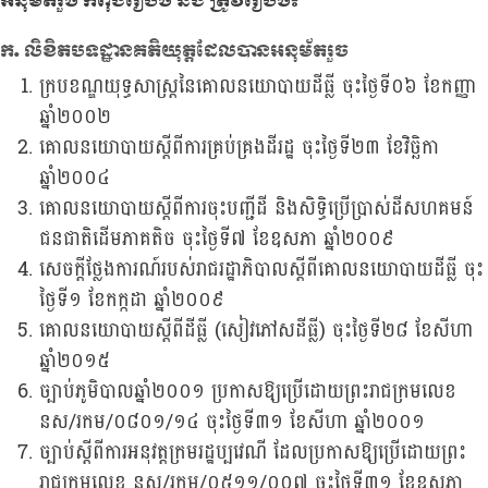
អនុម័តរួច កំពុងរៀបចំ និង ត្រូវរៀបចំ​៖
ក. លិខិតបទដ្ឋានគតិយុត្តដែលបានអនុម័តរួច
ក្របខណ្ឌយុទ្ធសាស្រ្តនៃគោលនយោបាយដីធ្លី ចុះថ្ងៃទី០៦ ខែកញ្ញា
ឆ្នាំ២០០២
គោលនយោបាយស្តីពីការគ្រប់គ្រងដីរដ្ឋ ចុះថ្ងៃទី២៣ ខែវិច្ឆិកា
ឆ្នាំ២០០៤
គោលនយោបាយស្តីពីការចុះបញ្ជីដី និងសិទ្ធិប្រើប្រាស់ដីសហគមន៍
ជនជាតិដើមភាគតិច ចុះថ្ងៃទី៧ ខែឧសភា ឆ្នាំ២០០៩
សេចក្តីថ្លែងការណ៍របស់រាជរដ្ឋាភិបាលស្តីពីគោលនយោបាយដីធ្លី ចុះ
ថ្ងៃទី១ ខែកក្កដា ឆ្នាំ២០០៩
គោលនយោបាយស្តីពីដីធ្លី (សៀវភៅសដីធ្លី) ចុះថ្ងៃទី២៨ ខែសីហា
ឆ្នាំ២០១៥
ច្បាប់ភូមិបាលឆ្នាំ២០០១ ប្រកាសឱ្យប្រើដោយព្រះរាជក្រមលេខ
នស/រកម/០៨០១/១៤ ចុះថ្ងៃទី៣១ ខែសីហា ឆ្នាំ២០០១
ច្បាប់ស្តីពីការអនុវត្តក្រមរដ្ឋប្បវេណី ដែលប្រកាសឱ្យប្រើដោយព្រះ
រាជក្រមលេខ នស/រកម/០៥១១/០០៧ ចុះថ្ងៃទី៣១ ខែឧសភា