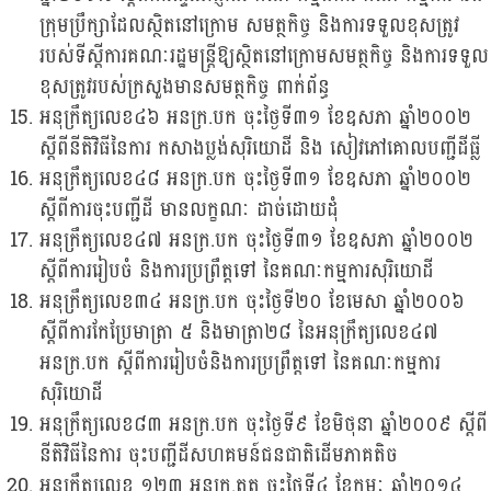
ក្រុមប្រឹក្សាដែលស្ថិតនៅក្រោម សមត្ថកិច្ច និងការទទួលខុសត្រូវ
របស់ទីស្តីការគណៈរដ្ឋមន្រ្តីឱ្យស្ថិតនៅក្រោមសមត្ថកិច្ច និងការទទួល
ខុសត្រូវរបស់ក្រសួងមានសមត្ថកិច្ច ពាក់ព័ន្ធ
អនុក្រឹត្យលេខ៤៦ អនក្រ.បក ចុះថ្ងៃទី៣១ ខែឧសភា ឆ្នាំ២០០២
ស្តីពីនីតិវិធីនៃការ កសាងប្លង់សុរិយោដី និង សៀវភៅគោលបញ្ជីដីធ្លី
អនុក្រឹត្យលេខ៤៨ អនក្រ.បក ចុះថ្ងៃទី៣១ ខែឧសភា ឆ្នាំ២០០២
ស្តីពីការចុះបញ្ជីដី មានលក្ខណៈ ដាច់ដោយដុំ
អនុក្រឹត្យលេខ៤៧ អនក្រ.បក ចុះថ្ងៃទី៣១ ខែឧសភា ឆ្នាំ២០០២
ស្តីពីការរៀបចំ និងការប្រព្រឹត្តទៅ នៃគណៈកម្មការសុរិយោដី
អនុក្រឹត្យលេខ៣៤ អនក្រ.បក ចុះថ្ងៃទី២០ ខែមេសា ឆ្នាំ២០០៦
ស្តីពីការកែប្រែមាត្រា ៥ និងមាត្រា២៨ នៃអនុក្រឹត្យលេខ៤៧
អនក្រ.បក ស្តីពីការរៀបចំនិងការប្រព្រឹត្តទៅ នៃគណៈកម្មការ
សុរិយោដី
អនុក្រឹត្យលេខ៨៣ អនក្រ.បក ចុះថ្ងៃទី៩ ខែមិថុនា ឆ្នាំ២០០៩ ស្តីពី
នីតិវិធីនៃការ ចុះបញ្ជីដីសហគមន៍​ជនជាតិ​ដើមភាគតិច
អនុក្រឹត្យលេខ ១២៣ អនក្រ.តត ចុះថ្ងៃទី៤ ខែកុម្ភៈ ឆ្នាំ២០១៤