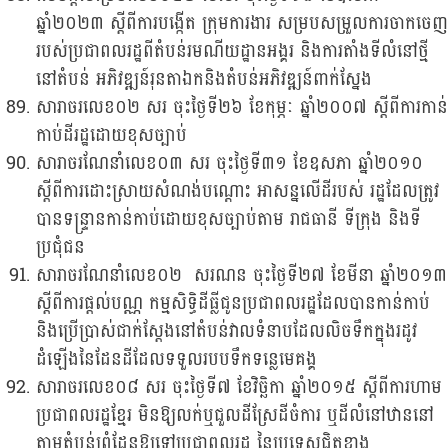
ឆ្នាំ២០២៣ ស្តីពីការបង្កើត ក្រុមការងារ សម្របសម្រួលការចាកចេញ
របស់ប្រជាពលរដ្ឋពីតំបន់រមណីយដ្ឋានអង្គរ និងការតាំងទីលំនៅថ្មី
នៅតំបន់ អភិវឌ្ឍន៍រុនតាឯកនិងតំបន់អភិវឌ្ឍន៍ពាក់ស្នែង
សារាចរលេខ០២ សរ ចុះថ្ងៃទី២៦ ខែកុម្ភៈ ឆ្នាំ២០០៧ ស្តីពីការកាន់
កាប់ដីរដ្ឋដោយខុសច្បាប់
សារាចរណែនាំលេខ០៣ សរ ចុះថ្ងៃទី៣១ ខែឧសភា ឆ្នាំ២០១០
ស្តីពីការដោះស្រាយសំណង់បណ្តោះ អាសន្នលើដីរបស់ រដ្ឋដែលត្រូវ
បានទន្ទ្រានកាន់កាប់ដោយខុសច្បាប់តាម រាជធានី ទីក្រុង និងទី
ប្រជុំជន
សារាចរណែនាំលេខ០២ សរណន ចុះថ្ងៃទី២៧ ខែមីនា ឆ្នាំ២០១៣
ស្តីពីការផ្តល់បណ្ណ កម្មសិទ្ធិដីធ្លីជូនប្រជាពលរដ្ឋដែលបានកាន់កាប់
និងប្រើប្រាស់ជាក់ស្តែងនៅតំបន់វាលទំនាបដែលលិចទឹកក្នុងរដូវ
ដំឡើងនៃដែនដីដែលទទួលរបបទឹកទន្លេមេគង្គ
សារាចរលេខ០៨ សរ ចុះថ្ងៃទី៧ ខែវិច្ឆិកា ឆ្នាំ២០១៥ ស្តីពីការហាម
ប្រជាពលរដ្ឋខ្មែរ មិនឱ្យលក់ឬជួលដីស្រែដីចំការ ឬដីលំនៅឋាននៅ
តាមតំបន់ព្រំដែនឱ្យទៅប្រជាពលរដ្ឋ នៃប្រទេសជិតខាង