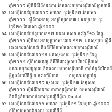
ឆ្នាំ២០០៥ ស្តីពីនីតិវិធីសវនការ នៃគណៈកម្មការសុរិយោដីថ្នាក់ជាតិ
សេចក្តីណែនាំរួមលេខ០៥ សណន ចុះថ្ងៃទី២៧ ខែមេសា
ឆ្នាំ២០០៦ ស្តីពីការអនុវត្ត អនុក្រឹត្យលេខ៣៤ អនក្រ.បក ចុះ
ថ្ងៃទី២០ ខែមេសា ឆ្នាំ២០០៦
សេចក្តីណែនាំបន្ថែមលេខ១៧ ដនស គសជ ចុះថ្ងៃទី១៦ ខែធ្នូ
ឆ្នាំ២០១០ ស្តីពីការ អនុវត្តប្រកាស លេខ ១១២ ដនស/ប្រក ស្តីពី
គោលការណ៍ណែនាំ និងនីតិវិធីរបស់គណៈកម្មការសុរិយោដី
សេចក្តីណែនាំលេខ០២៩ ដនស/គសជ ចុះថ្ងៃទី១២ ខែធ្នូ
ឆ្នាំ២០១២ ស្តីពីការអនុវត្ត នីតិវិធីដោះស្រាយ វិវាទដីធ្លីរបស់
គណៈកម្មការរដ្ឋបាល និងគណៈកម្មការសុរិយោដី ពាក់ព័ន្ធនឹងវិវាទដី
ធ្លីក្នុងតំបន់វិនិច្ឆ័យ ចុះបញ្ជីដីមាន លក្ខណៈជាប្រព័ន្ធ
សេចក្តីណែនាំលេខ៩៥ អ/សដភ ចុះថ្ងៃទី២៣ ខែឧសភា
ឆ្នាំ២០០៦ ស្តីអំពីវិធានការ ធានាសុវត្ថិភាពនៃ ឯកសារសុរិយោដី
និងទិន្នន័យគោលនៃការចុះបញ្ជីដីធ្លីជា Digital
សេចក្តីណែនាំលេខ១១ សណន ចុះថ្ងៃទី២១ ខែកក្កដា ឆ្នាំ២០០៦
ស្តីពីការកសាងឯកសារ ចុះបញ្ជីដីធ្លី