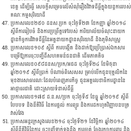
ខេត្ត ដើម្បីធ្វើ សេចក្តីសម្រេចលើសំណុំរឿងវិវាទដីធ្លីក្នុងយន្តការរបស់
គណៈកម្មសុរិយោដី
ប្រកាសលេខ២៥០ ដនស.ប្រក ចុះថ្ងៃទី២៣ ខែកញ្ញា ឆ្នាំ២០១៤
ស្តីពីការរៀបចំ និងការប្រព្រឹត្តទៅរបស់ ការិយាល័យចំណុះនាយក
ដ្ឋានកិច្ចការវិវាទដីធ្លីនៃអគ្គនាយកដ្ឋានសុរិយោដី និងភូមិសាស្រ្ត
ប្រកាសលេខ១០៩ ស្តីពី ការបង្កើត និងដាក់ឱ្យប្រើប្រាស់ឯកសារ
បម្រើឱ្យការចុះ​បញ្ជីដីសហគមន៍ជនជាតិ ដើមភាគតិច
ប្រកាសលេខ០៩៨ដនស/ប្រក/អជដ ចុះថ្ងៃទី២៤ ខែមិថុនា
ឆ្នាំ២០១៩ ស្តីពីប្រាក់ បំណាច់ពិសេសស ម្រាប់បើកជូនបុគ្គលិកនៃ
មុខងារសាធារណៈដែលបំពេញភារកិច្ច ជូនអគ្គលេខាធិការដ្ឋាននៃ
អាជ្ញាធរជាតិ ដោះស្រាយទំនាស់ដីធ្លី
ប្រកាសលេខ១៧៥ ដ.ន.ស/ប្រក ចុះថ្ងៃទី៥ ខែធ្នូ ឆ្នាំ២០១៩ ស្តីពី
បែបបទ និងនីតិវិធី នៃការផ្តល់ ការព្យួរ និងការដកហូតវិញ្ញាបនបត្រ
វាស់វែង
ប្រកាសអន្តរក្រសួងលេខ២១៤ ចុះថ្ងៃទី២១ ខែវិច្ឆិកា ឆ្នាំ២០១៤
ស្តីពីនីតិវិធីនៃការ ចុះបញ្ជីទាក់ទងនឹង ការចាត់ ចែងរក្សាការពារ និង