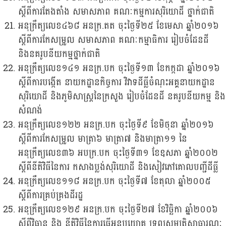
ស្តីពីការតែងតាំង សមាសភាព គណៈកម្មការសុរិយោដី ថ្នាក់ជាតិ
អនុក្រឹត្យលេខ៤៦៨ អនក្រ.តត ចុះថ្ងៃទី២៥ ខែមេសា ឆ្នាំ២០១៦
ស្តីពីការកែសម្រួល សមាសភាព គណៈកម្មាធិការ រៀបចំដែនដី
និងនគរូបនីយកម្មថ្នាក់ជាតិ
អនុក្រឹត្យលេខ១៤១ អនក្រ.បក ចុះថ្ងៃទី១៣ ខែកក្កដា ឆ្នាំ២០១៦
ស្តីពីការបង្កើត នាយកដ្ឋានកិច្ចការ វិវាទដីធ្លីចំណុះអគ្គនាយកដ្ឋាន
សុរិយោដី និងភូមិសាស្រ្តនៃក្រសួង រៀបចំដែនដី នគរូបនីយកម្ម និង
សំណង់
អនុក្រឹត្យលេខ១២២ អនក្រ.បក ចុះថ្ងៃទី៩ ខែមិថុនា ឆ្នាំ២០១៦
ស្តីពីការកែសម្រួល មាត្រា៦ មាត្រា៧ និងមាត្រា១១ នៃ
អនុក្រឹត្យលេខ៣៦ អបក្រ.បក ចុះថ្ងៃទី៣១ ខែឧសភា ឆ្នាំ២០០២
ស្តីពីនីតិវិធីនៃការ កសាងប្លង់សុរិយោដី និងសៀវភៅគោលបញ្ជីដីធ្លី
អនុក្រឹត្យលេខ១១៨ អនក្រ.បក ចុះថ្ងៃទី៧ ខែតុលា ឆ្នាំ២០០៥
ស្តីពីការគ្រប់គ្រងដីរដ្ឋ
អនុក្រឹត្យលេខ១២៩ អនក្រ.បក ចុះថ្ងៃទី២៧ ខែវិច្ឆិកា ឆ្នាំ២០០៦
ស្តីពីវិធាន និង នីតិវិធីនៃការធ្វើអនុបយោគ ទ្រព្យសម្បត្តិសាធារណៈ