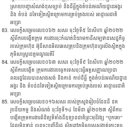
ស្រាយបញ្ហាសំណង់ខុសច្បាប់ និងដីធ្លីក្នុងតំបន់រមណីយដ្ឋានអង្គរ
និង តំបន់ ដទៃទៀតស្ថិតក្រោមការគ្រប់គ្រងរបស់ អាជ្ញាធរជាតិ
អប្សរា
សេចក្តីសម្រេចលេខ០៦២ សសរ ចុះថ្ងៃទី៥ ខែសីហា ឆ្នាំ២០២២
ស្តីពីការបង្កើតក្រុម ការងារចុះកំណត់និយាមកាដីសម្បទានសេដ្ឋកិច្ច
របស់ក្រុមហ៊ុន អ៊ូជីសានអិលអេសគ្រុបនិងក្រុមហ៊ុនហួរលីងស្ថិតក្នុង
ភូមិសាស្រ្តខេត្តមណ្ឌលគិរី
សេចក្តីសម្រេចលេខ០៦៣ សសរ ចុះថ្ងៃទី៩ ខែសីហា ឆ្នាំ២០២២
ស្តីពីការបង្កើត ក្រុមការងារបច្ចេកទេសចុះធ្វើអត្តសញ្ញាណប្រជា
ពលរដ្ឋដែលបានសាងសង់ និងកាន់ កាប់ដីធ្លី ក្នុងតំបន់រមណីយដ្ឋាន
អង្គរ និង តំបន់ដទៃទៀតស្ថិតក្រោមការគ្រប់គ្រងរបស់ អាជ្ញាធរជាតិ
អប្សរា
សេចក្តីសម្រេចលេខ០១៦សសរ របស់ក្រសួងរៀបចំដែនដី នគ
រូបនីយកម្ម និងសំណង់ ចុះថ្ងៃទី១៤ ខែមីនា ឆ្នាំ២០២៣ ស្តីពីការ
បង្កើតក្រុមការងារពិនិត្យទីតាំងដីឧទ្យានជាតិព្រះមុនីវង្ស “បូកគោ”
ដែលមិនទាន់ បានចុះបញ្ជីដីរដ្ឋ ស្ថិតនៅភូមិសាស្រ្តសង្កាត់កោះតូច