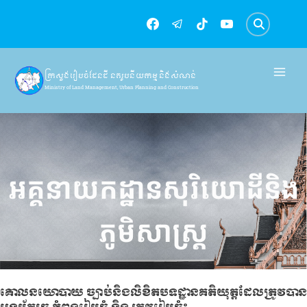
Skip
to
content
ក្រសួងរៀបចំដែនដី នគរូបនីយកម្ម និងសំណង់
Ministry of Land Management, Urban Planning and Construction
អគ្គនាយកដ្ឋាន​​សុរិយោដីនិង
ភូមិសាស្រ្ត
គោលនយោបាយ ច្បាប់និងលិខិតបទដ្ឋានគតិយុត្តដែលត្រូវបាន