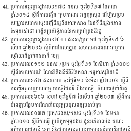
ប្រកាសអន្តរក្រសួងលេខ១៧៨ ដនស ចុះថ្ងៃទី២៧ ខែតុលា
ឆ្នាំ២០១៤ ស្តីពីការបង្កើត ក្រុមការងារ អន្តរក្រសួង ដើម្បីសម្រប
សម្រួលសហការចុះបញ្ជីដីរដ្ឋនិងការកសាង ផែនទីដីរដ្ឋឯកភាព
តែមួយសំដៅ បង្កើនប្រសិទ្ធិភាពនៃការគ្រប់គ្រងដីរដ្ឋ
ប្រកាសអន្តរក្រសួងលេខ២២៣ ដនស/ប្រក.មផ ចុះថ្ងៃទី១៥ ខែ
សីហា ឆ្នាំ២០១៦ ស្តីពីការកែសម្រួល សមាសភាពគណៈកម្មការ
សុរិយោដីថ្នាក់រាជធានី ខេត្ត
ប្រកាសលេខ១១២ ដនស /ប្រក ចុះថ្ងៃទី២១ ខែសីហា ឆ្នាំ២០០២
ស្តីពីគោលការណ៍ ណែនាំនិងនីតិវិធីនៃគណៈកម្មការសុរិយោដី
ប្រកាសលេខ៤២ ដនស.បក ចុះថ្ងៃទី១០ ខែមីនា ឆ្នាំ២០០៦ ស្តីពី
ការធ្វើអត្តសញ្ញាណកម្ម ការធ្វើផែនទី និងការធ្វើ ចំណាត់ថ្នាក់ដីរដ្ឋ
ប្រកាសលេខ៦០៦ សហវ ចុះថ្ងៃទី៧ ខែសីហា ឆ្នាំ២០០៣ ស្តីពីការ
បំពេញបន្ថែមការ​ណែនាំ​អនុវត្ត​ប្រមូល​​​​ពន្ធប្រថាប់ត្រា
ប្រកាសលេខ០៣២ ប្រក/ដនស/គសជ ចុះថ្ងៃទី២១ ខែមករា
ឆ្នាំ២០១០ ស្តីពីការធ្វើ ប្រតិភូកម្មមុខងារ ជូនអភិបាលនៃ គណៈ
អភិបាលរាជធានី ខេត្ត និងជាប្រធានគណៈកម្មការសុរិយោដីរាជធានី