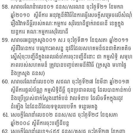
សារាចរណែនំាលេខ០១ ដនស/សរណន ចុះថ្ងៃទី២១ ខែមករា
ឆ្នាំ២០១០ ស្តីពីការ អនុវត្តនីតិវិធីនៃការ​ធ្វើ​សេចក្តីសម្រេចលើសំណុំ
រឿងវិវាទដីធ្លីរបស់គណៈកម្មការ សុរិយោដីថ្នាក់រាជធានី ខេត្តក្នុង
យន្តការ គណៈកម្មការសុរិយោដី
សារាចរអន្តរក្រសួង០០១ ស.រ ចុះថ្ងៃទី៣១ ខែឧសភា ឆ្នាំ២០១១
ស្តីពីវិធានការ បណ្តោះអាសន្ន នូវដីដែលសហគមន៏ជនជាតិភាគតិច
ស្នើសុំចុះបញ្ជីដីក្នុងពេលរង់ចាំការចុះបញ្ជីដីនោះ ជា កម្មសិទ្ធិ សមូហ
ភាពរបស់សហគមន៏ ត្រូវបានបញ្ចប់តាមនីតិវិធី (ក្រសួង មហាផ្ទៃ
និងក្រសួង ដនស)
សារាចរណែនាំលេខ០២ សជណ ចុះថ្ងៃទី២៧ ខែមីនា ឆ្នាំ២០១៣
ស្តីពីការផ្តល់ប័ណ្ណ កម្មសិទ្ធិដីធ្លី ជូនប្រជាពលរដ្ឋ ដែលបានកាន់កាប់
និងប្រើប្រាស់ជាក់ស្តែងនៅតំបន់ វាលទំនាប ដែលិចទឹកក្នុងរដូវ
ដំឡើង នៃដែនដីដែលទទួលរបបទឹក ទន្លេមេគង្គ
សេចក្តីណែនាំលេខ០២ ដនស/សដ ចុះថ្ងៃទី២៨ ខែឧសភា
ឆ្នាំ២០០៤ ស្តីពីការចុះបញ្ជីដីបន្ត
សេចក្តីណែនាំលេខ១៤៥៥ ដនស/គសជ ចុះថ្ងៃទី២៣ ខែកញ្ញា