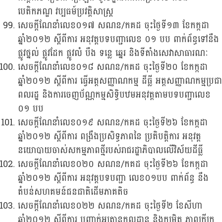
បេតិកភណ្ឌ វប្បធម៍ប្រវត្តិសាស្រ្ត
សេចក្តីណែនាំលេខ០១៧ សណន/កគដ ចុះថ្ងៃទី១៣ ខែកក្កដា
ឆ្នាំ២០១២ ស្តីពីការ អនុវត្តបទបញ្ជាលេខ ០១ បប ពាក់ព័ន្ធទៅនឹង
ផ្លូវថ្នល់ ផ្លូវដែក ផ្លូវលំ បឹង ទន្លេ ឆ្នេរ និងទីតាំងសេវាសាធារណៈ
សេចក្តីណែនាំលេខ០១៨ សណន/កគដ ចុះថ្ងៃទី២០ ខែកក្កដា
ឆ្នាំ២០១២ ស្តីពីការ ធ្វើអត្តសញ្ញាណកម្ម ដីធ្លី អត្តសញ្ញាណកម្មប្រជា
ពលរដ្ឋ និងការចេញប័ណ្ណកម្មសិទ្ធិបឋមអនុវត្តតាមបទបញ្ជាលេខ
០១ បប
សេចក្តីណែនាំលេខ០១៩ សណន/កគដ ចុះថ្ងៃទី២៦ ខែកក្កដា
ឆ្នាំ២០១២ ស្តីពីការ ពង្រឹងប្រសិទ្ធភាពនៃ ប្រតិបត្តិការ អនុវត្ត
នយោបាយចាស់សកម្មភាពថ្មីរបស់រាជរដ្ឋាភិបាលលើវិស័យដីធ្លី
សេចក្តីណែនាំលេខ០២០ សណន/កគដ ចុះថ្ងៃទី២៦ ខែកក្កដា
ឆ្នាំ២០១២ ស្តីពីការ អនុវត្តបទបញ្ជា លេខ០១បប ពាក់ព័ន្ធ នឹង
តំបន់សហគមន៍ជនជាតិដើមភាគតិច
សេចក្តីណែនាំលេខ០២២ សណន/កគដ ចុះថ្ងៃទី២ ខែសីហា
ឆ្នាំ២០១២ ស្តីពីការ បញ្ជាក់អត្រានុកូលដ្ឋាន និងកម្រិត ភាពក្រីក្រ