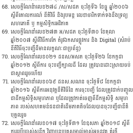
សេចក្តីណែនំាលេខ២៧៤ /ស/សដភ ចុះថ្ងៃទី៦ ខែធ្នូ ឆ្នាំ២០០៦
ស្តីពីគោលការណ៍ នីតិវិធី និងរូបមន្ត លេខាចារិកទាក់ទងនឹងទ្រព្យ
សហភោគី ឫ កម្មសិទ្ធិករអវិភាគ
សេចក្តីណែនាំលេខ២៧៣ អ/សដភ ចុះថ្ងៃទី៣០ ខែតុលា
ឆ្នាំ២០០៧ ស្តីពីវិធីការកែ តំរូវឯកសារផ្លូវការ និង Digital (សំរាប់
នីតិវិធីចុះបញ្ជីដីមានលក្ខណៈជាប្រព័ន្ធ)
សេចក្តីណែនាំលេខ០២១ ដនស/អសភ ចុះថ្ងៃទី២៦ ខែកក្កដា
ឆ្នាំ២០១២ ស្តីពីការ ចុះបញ្ជីក្បាលដី ដែល ត្រូវបានដោះស្រាយចប់
ជាស្ថាពររួចហើយ
សេចក្តីណែនាំលេខ០៦៩ ដនស.សណន ចុះថ្ងៃទី៨ ខែកក្កដា
ឆ្នាំ២០១៦ ស្តីពីការអនុវត្តនីតិវិធីនៃ ការចុះបញ្ជី ដែលត្រូវដាក់បញ្ចូល
ជាដីកម្មសិទ្ធិសមូហភាព ឬដែលត្រូវកាត់ចេញពីដីកម្មសិទ្ធិ សមូហ
ភាព របស់សហគមន៍ជនជាតិដើមភាគតិចដែលបានចុះបញ្ជីជានីតិ
បុគ្គលរួច
សេចក្តីណែនាំលេខ០១៧ ចុះថ្ងៃទី៣១ ខែឧសភា ឆ្នាំ២០១៨ ស្តីពី
ការប្រើប្រាស់សន្លឹក វិញ្ញាបនបត្រសម្គាល់ម្ចាស់អចនវត្ថុ គំរូថ្មី