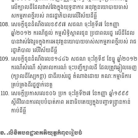
លើក្បាលដីដែលវាស់វែងក្នុងយុទ្ធនាការ អនុវត្តនយោបាយចាស់
សកម្មភាពថ្មីរបស់ រាជរដ្ឋាភិបាលលើវិស័យដីធ្លី
សេចក្តីជូនដំណឹងលេខ៩៩៧ សជណ ចុះថ្ងៃទី៧ ខែកញ្ញា
ឆ្នាំ២០១២ ករណីផ្តល់ កម្មសិទ្ធិស្ថាពរជូន ប្រជាពលរដ្ឋ លើដីដែល
បានវាស់វែងរួចក្នុងការអនុវត្តនយោបាយចាស់សកម្មភាពថ្មីរបស់ រាជ
រដ្ឋាភិបាល លើវិស័យដីធ្លី
សេចក្តីជូនដំណឹងលេខ១៤៤៦ សជណ ចុះថ្ងៃទី៥ ខែធ្នូ ឆ្នាំ២០១២
ករណីសំណើ សុំគោលការណ៍ ចុះបញ្ជីក្បាលដី ដែលត្រូវឆ្វៀលចេញ
(ក្បាលដីស្បែកខ្លា) ជាដីរបស់រដ្ឋ តំណាងដោយ គណៈកម្មាធិការ
គ្រប់គ្រងដីរដ្ឋថ្នាក់ខេត្ត
សេចក្តីប្រកាសលេខ០៦ ប្រក ចុះថ្ងៃទី២៧ ខែកញ្ញា ឆ្នាំ១៩៩៩
ស្តីពីវិធានការលុបបំបាត់ភាព អនាធិបតេយ្យក្នុងបញ្ហាទន្ទ្រានកាន់
កាប់ដីធ្លី
ខ. .លិខិតបទដ្ឋានគតិយុត្តកំពុងរៀបចំ