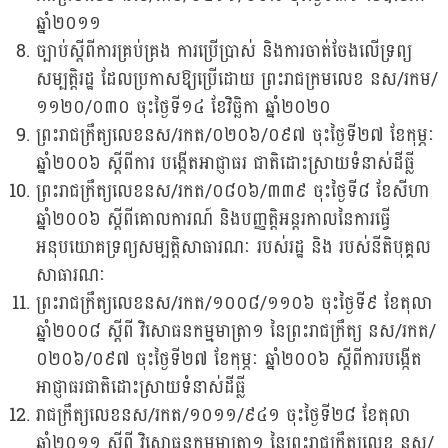
ឆ្នាំ២០១១
ច្បាប់ស្តីពីការគ្រប់គ្រង ការប្រើប្រាស់ និងការចាត់ចែងលើទ្រព្យ
សម្បត្តិរដ្ឋ ដែលប្រកាសឱ្យប្រើដោយ ព្រះរាជក្រមលេខ នស/រកម/
១១២០/០៣០ ចុះថ្ងៃទី១៤ ខែវិច្ឆិកា ឆ្នាំ២០២០
ព្រះរាជក្រឹត្យលេខនស/រកត/០២០៦/០៩៧ ចុះថ្ងៃទី២៧ ខែកុម្ភៈ
ឆ្នាំ២០០៦ ស្តីពីការ បង្កើតអាជ្ញាធរ ជាតិដោះស្រាយទំនាស់ដីធ្លី
ព្រះរាជក្រឹត្យលេខនស/រកត/០៨០៦/៣៣៩ ចុះថ្ងៃទី៨ ខែសីហា
ឆ្នាំ២០០៦ ស្តីពីគោលការណ៍ និងបញ្ញត្តិអន្តរកាលនៃការធ្វើ
អនុបយោគទ្រព្យសម្បត្តិសាធារណៈ របស់រដ្ឋ និង របស់នីតិបុគ្គល
សាធារណៈ
ព្រះរាជក្រឹត្យលេខនស/រកត/១០០៨/១១០៦ ចុះថ្ងៃទី៩ ខែតុលា
ឆ្នាំ២០០៨ ស្តីពី វិសោធនកម្មមាត្រា១ នៃព្រះរាជក្រឹត្យ នស/រកត/
០២០៦/០៩៧ ចុះថ្ងៃទី២៧ ខែកុម្ភៈ ឆ្នាំ២០០៦ ស្តីពីការបង្កើត
អាជ្ញាធរជាតិដោះស្រាយទំនាស់ដីធ្លី
រាជក្រឹត្យលេខនស/រកត/១០១១/៩៤១ ចុះថ្ងៃទី២៨ ខែតុលា
ឆ្នាំ២០១១ ស្តីពី វិសោធនកម្មមាត្រា១ នៃព្រះរាជក្រឹត្យលេខ នស/