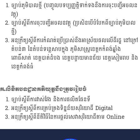
ច្បាប់ភូមិបាលថ្មី (បញ្ចូលបទប្បញ្ញត្តិទាក់ទងនឹងការចុះបញ្ជីអចលន
វត្ថុ)
ច្បាប់ស្តីពីការចុះបញ្ជីអចលនវត្ថុ (ប្រសិនបើបំបែកពីច្បាប់ភូមិបាល
ថ្មី)
អនុក្រឹត្យស្តីពីការកំណត់ប្រើប្រាស់នឹងអាស្រ័យផលលើដីរដ្ឋ នៅក្រៅ
តំបន់៣ នៃតំបន់ទន្លេសាបក្នុង ភូមិសាស្ត្រខេត្តកកំពង់ឆ្នាំង
ពោធិ៍សាត់ ខេត្តបាត់ដំបង ខេត្តបន្ទាយមានជ័យ ខេត្តសៀមរាប និង
ខេត្តកំពង់ធំ
គ​.លិខិតបទដ្ឋានគតិយុត្តនឹងត្រូវរៀបចំ
ច្បាប់ស្តីពីការវាស់វែង និងការផលិតផែនទី
អនុក្រឹត្យស្តីពីការគ្រប់គ្រងទិន្នន័យសុរិយោដី Digital
អនុក្រឹត្យស្តីពីនីតិវិធីនៃការផ្តល់សេវាសុរិយោដីតាម Online