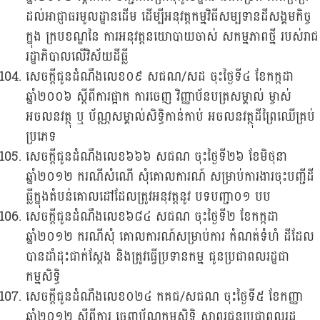
ដល់អាជ្ញាធរមូលដ្ឋានដើម ដើម្បីអនុវត្តកម្មវិធីសម្បទានដីសង្គមកិច្ច
ក្នុង ក្របខណ្ឌនៃ ការអនុវត្តនយោបាយចាស់ សកម្មភាពថ្មី របស់រាជ
រដ្ឋាភិបាលលើវិស័យដីធ្លី
សេចក្តីជូនដំណឹងលេខ០៩ សជណ/សដ ចុះថ្ងៃទី៤ ខែកក្កដា
ឆ្នាំ២០០៦ ស្តីពីការផ្អាក ការចេញ វិញ្ញាប័នបត្រសម្គាល់ ម្ចាស់
អចលនវត្ថុ ឬ ប័ណ្ណសម្គាល់សិទ្ធិកាន់កាប់ អចលនវត្ថុដីព្រៃឈើគ្រប់
ប្រភេទ
សេចក្តីជូនដំណឹងលេខ៦៦៦ សជណ ចុះថ្ងៃទី២៦ ខែមិថុនា
ឆ្នាំ២០១២ ករណីសំណើ សុំគោលការណ៍ សម្រាប់ការងារចុះបញ្ជីដី
ធ្លីក្នុងតំបន់គោលដៅដែលត្រូវអនុវត្តនូវ បទបញ្ជា០១ បប
សេចក្តីជូនដំណឹងលេខ៦៨៤ សជណ ចុះថ្ងៃទី២ ខែកក្កដា
ឆ្នាំ២០១២ ករណីសុំ គោលការណ៍សម្រាប់ការ កំណត់ទំហំ ដីដែល
បានដាំដុះជាក់ស្តែង និងត្រូវធ្វើប្រទានកម្ម ជូនប្រជាពលរដ្ឋជា
កម្មសិទ្ធិ
សេចក្តីជូនដំណឹងលេខ០២៤ កគជ/សជណ ចុះថ្ងៃទី៥ ខែកញ្ញា
ឆ្នាំ២០១២ ស្តីពីការ ចេញប័ណ្ណកម្មសិទ្ធិ ស្ថាពរជូនប្រជាពលរដ្ឋ