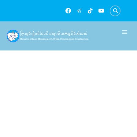
Skip
to
content
ក្រសួងរៀបចំដែនដី នគរូបនីយកម្ម និងសំណង់
Ministry of Land Management, Urban Planning and Construction