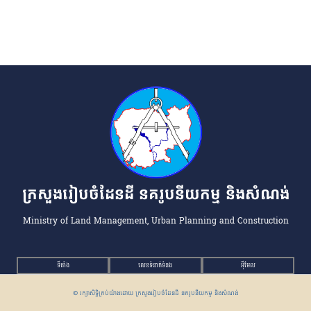
ក្រសួងរៀបចំដែនដី នគរូបនីយកម្ម និងសំណង់
Ministry of Land Management, Urban Planning and Construction
ទីតាំង
លេខទំនាក់ទំនង
អ៉ីមែល
© រក្សាសិទ្ធិគ្រប់យ៉ាងដោយ ក្រសួងរៀបចំដែនដី នគរូបនីយកម្ម និងសំណង់