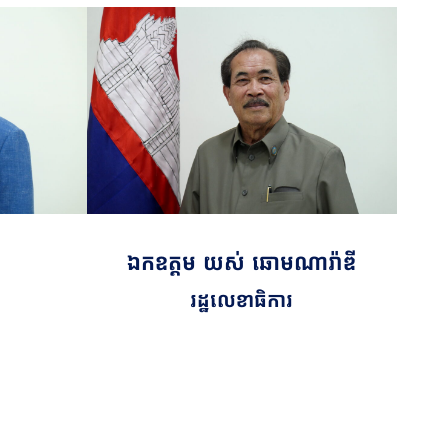
ឯកឧត្តម យស់ ឆោមណារ៉ាឌី
រដ្ឋលេខាធិការ