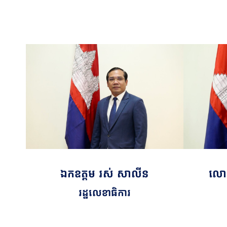
លោក
ឯកឧត្តម​​​ រស់ សាលីន
រដ្ឋលេខាធិការ