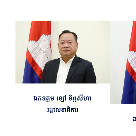
ឯកឧត្តម ឡៅ ទិព្វសីហា
រដ្ឋលេខាធិការ
ឯ