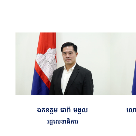
ឯកឧត្តម​​​ ផារ៉ា មង្គល
លោក
រដ្ឋលេខាធិការ