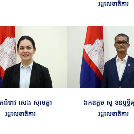
រដ្ឋលេខាធិការ
ជំទាវ សេង សុមេត្តា
ឯកឧត្តម​​ សូ ខនឬទ្ធ
រដ្ឋលេខាធិការ
រដ្ឋលេខាធិការ