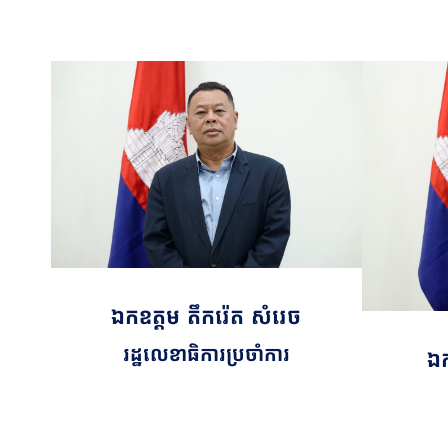
ឯកឧត្តម តឹករ៉េត សំរេច
រដ្ឋលេខាធិការប្រចាំការ
ឯក