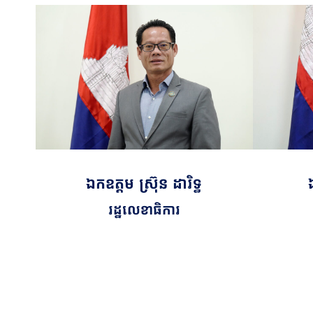
ឯកឧត្តម​​​ ស្រ៊ុន ដារិទ្ធ
រដ្ឋលេខាធិការ