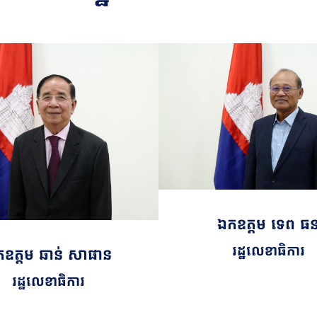
ឯកឧត្តម ទេព ធ
រដ្ឋលេខាធិការ
ឧត្តម ឆាន់ សាផាន
រដ្ឋលេខាធិការ