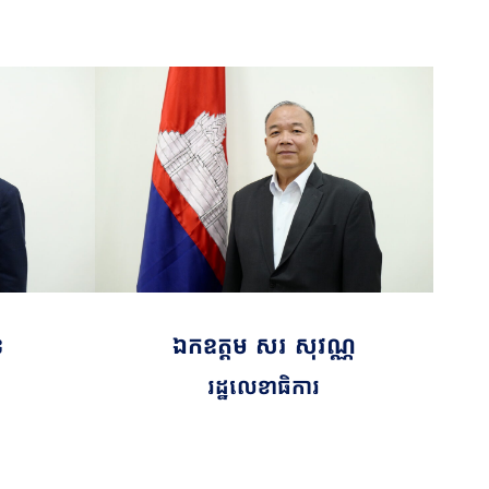
ន
ឯកឧត្តម សរ សុវណ្ណ
រដ្ឋលេខាធិការ