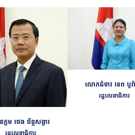
លោកជំទាវ ទេព បូរ៉
រដ្ឋលេខាធិការ
ត្តម ថេង ច័ន្ទសង្វារ
រដ្ឋលេខាធិការ