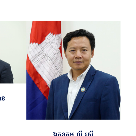
ាន
ឯកឧត្តម លី រស្មី