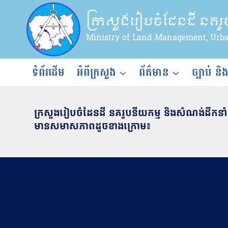
Skip
ក្រសួងរៀបចំដែនដី នគរ
to
content
Ministry of Land Management, Urb
ទំព័រដើម
អំពីក្រសួង
ព័ត៌មាន
ច្បាប់ និ
ក្រសួងរៀបចំដែនដី នគរូបនីយកម្ម និងសំណង់ដឹកន
មានសមាសភាពដូចខាងក្រោម៖