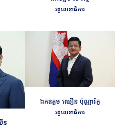
រដ្ឋលេខាធិការ
ឯកឧត្តម ឈឿន ប៊ុណ្ណារ័ត្ន
រដ្ឋលេខាធិការ
លីន