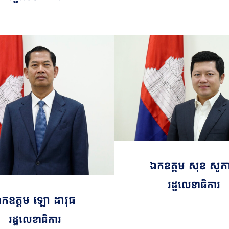
ឯកឧត្តម​​ សុខ សូក
រដ្ឋលេខាធិការ
កឧត្តម ឡោ ដាវុធ
រដ្ឋលេខាធិការ