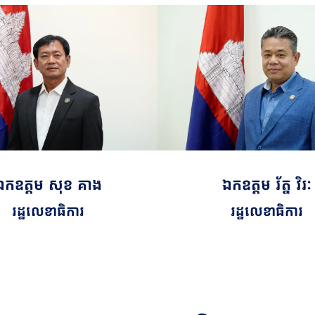
ឯកឧត្តម សុខ គាង
ឯកឧត្តម រ័ត្ន វិរៈ
រដ្ឋលេខាធិការ
រដ្ឋលេខាធិការ