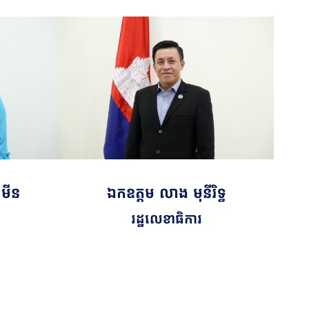
ាមីន
ឯកឧត្តម លាង មុនីរិទ្ធ
រដ្ឋលេខាធិការ