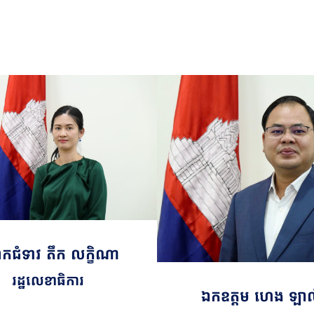
ជំទាវ តឹក​ លក្ខិណា
រដ្ឋលេខាធិការ
ឯកឧត្តម​​ ហេង ឡា