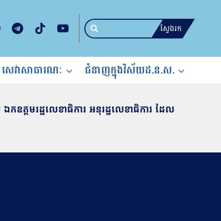
ស្វែងរក
សេវាសាធារណៈ
ជំនាញក្នុងវិស័យដ.ន.ស.
កឧត្តមរដ្ឋលេខាធិការ អនុរដ្ឋលេខាធិការ ដែល