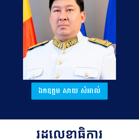
ឯកឧត្តម សាយ សំអាល់
រដ្ឋលេខាធិការ