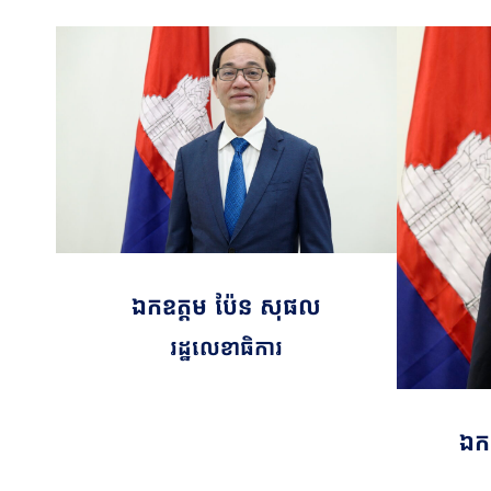
ឯកឧត្តម ប៉ែន សុផល
រដ្ឋលេខាធិការ
ឯកឧ