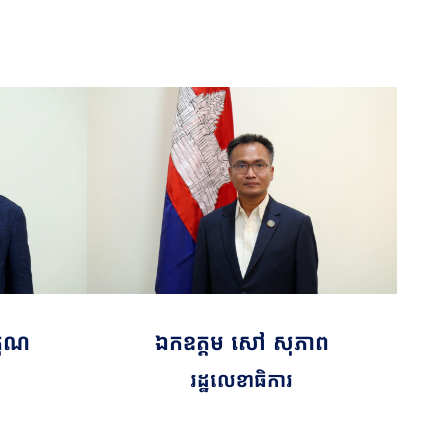
ីគុណ
ឯកឧត្តម សៅ សុភាព
រដ្ឋលេខាធិការ