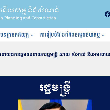
ូបនីយកម្ម និងសំណង់
an Planning and Construction
ងបទដ្ឋានគតិយុត្ត
ការរៀបចំដែនដីនិងនគរូបនីយកម្ម
ាំដោយឯកឧត្តមឧបនាយករដ្ឋមន្ត្រី សាយ សំអាល់ និងអមដោយ ឯ
រដ្ឋមន្ត្រី