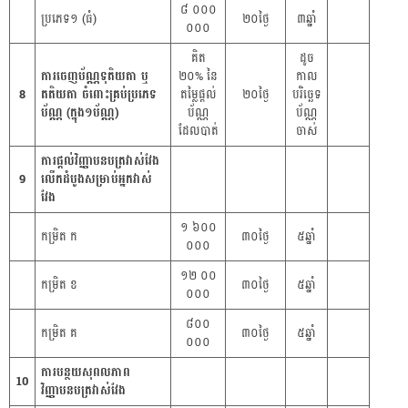
៨ ០០០
ប្រភេទ១ (ធំ)
២០ថ្ងៃ
៣ឆ្នាំ
០០០
គិត
ដូច
ការចេញប័ណ្ណទុតិយតា ឬ
២០% នៃ
កាល
8
តតិយតា ចំពោះគ្រប់ប្រភេទ
តម្លៃផ្តល់
២០ថ្ងៃ
បរិច្ឆេទ
ប័ណ្ណ (ក្នុង១ប័ណ្ណ)
ប័ណ្ណ
ប័ណ្ណ
ដែលបាត់
ចាស់
ការផ្តល់វិញ្ញាបនបត្រវាស់វែង
9
លើកដំបូងសម្រាប់អ្នកវាស់
វែង
១ ៦០០
កម្រិត ក
៣០ថ្ងៃ
៥ឆ្នាំ
០០០
១២ ០០
កម្រិត ខ
៣០ថ្ងៃ
៥ឆ្នាំ
០០០
៨០០
កម្រិត គ
៣០ថ្ងៃ
៥ឆ្នាំ
០០០
ការបន្ថយសុពលភាព
10
វិញ្ញាបនបត្រវាស់វែង