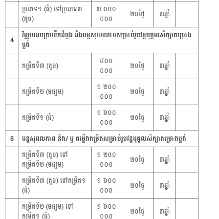
ប្រភេទ១ (ធំ) ទៅប្រភេទ៣
៣ ០០០
២០ថ្ងៃ
៣ឆ្នាំ
(តូច)
០០០
វិញ្ញាបនបត្រលើកដំបូង និងបន្តសុពលភាពសម្រាប់រូបវន្តបុគ្គលសិក្សាគម្រោង
4
ប្លង់
៨០០
កម្រិតទី៣ (តូច)
២០ថ្ងៃ
៣ឆ្នាំ
០០០
១ ២០០
កម្រិតទី២ (មធ្យម)
២០ថ្ងៃ
៣ឆ្នាំ
០០០
១ ៦០០
កម្រិតទី១ (ធំ)
២០ថ្ងៃ
៣ឆ្នាំ
០០០
5
បន្តសុពលភាព និង/ ឬ តម្លើងកម្រិតសម្រាប់រូបវន្តបុគ្គលសិក្សាគម្រោងប្លង់
កម្រិតទី៣ (តូច) ទៅ
១ ២០០
២០ថ្ងៃ
៣ឆ្នាំ
កម្រិតទី២ (មធ្យម)
០០០
កម្រិតទី៣ (តូច) ទៅកម្រិត១
១ ៦០០
២០ថ្ងៃ
៣ឆ្នាំ
(ធំ)
០០០
កម្រិតទី២ (មធ្យម) ទៅ
១ ៦០០
២០ថ្ងៃ
៣ឆ្នាំ
កម្រិត១ (ធំ)
០០០