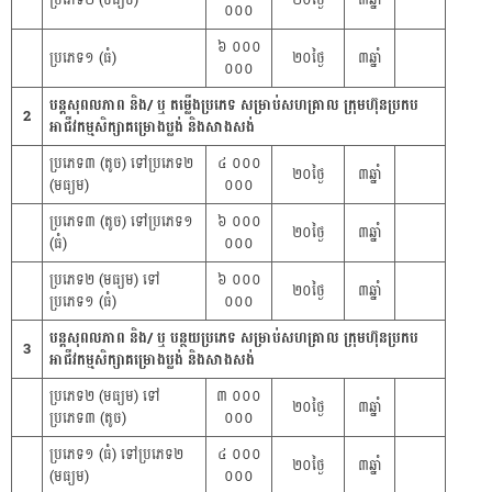
ប្រភេទ២ (មធ្យម)
២០ថ្ងៃ
៣ឆ្នាំ
០០០
៦ ០០០
ប្រភេទ១ (ធំ)
២០ថ្ងៃ
៣ឆ្នាំ
០០០
បន្តសុពលភាព និង/ ឬ តម្លើងប្រភេទ សម្រាប់សហគ្រាល ក្រុមហ៊ុនប្រកប
2
អាជីវកម្មសិក្សាគម្រោងប្លង់ និងសាងសង់
ប្រភេទ៣ (តូច) ទៅប្រភេទ២
៤ ០០០
២០ថ្ងៃ
៣ឆ្នាំ
(មធ្យម)
០០០
ប្រភេទ៣ (តូច) ទៅប្រភេទ១
៦ ០០០
២០ថ្ងៃ
៣ឆ្នាំ
(ធំ)
០០០
ប្រភេទ២ (មធ្យម) ទៅ
៦ ០០០
២០ថ្ងៃ
៣ឆ្នាំ
ប្រភេទ១ (ធំ)
០០០
បន្តសុពលភាព និង/ ឬ បន្ថយប្រភេទ សម្រាប់សហគ្រាល ក្រុមហ៊ុនប្រកប
3
អាជីវកម្មសិក្សាគម្រោងប្លង់ និងសាងសង់
ប្រភេទ២ (មធ្យម) ទៅ
៣ ០០០
២០ថ្ងៃ
៣ឆ្នាំ
ប្រភេទ៣ (តូច)
០០០
ប្រភេទ១ (ធំ) ទៅប្រភេទ២
៤ ០០០
២០ថ្ងៃ
៣ឆ្នាំ
(មធ្យម)
០០០