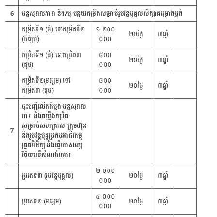
6
បន្តសុពលភាព និង/ឬ បន្ថយកម្រិតសម្រាប់រូបវន្តបុគ្គលសិក្សាគម្រោងប្លង់
កម្រិតទី១ (ធំ) ទៅកម្រិតទី២
១ ២០០
២០ថ្ងៃ
៣ឆ្នាំ
(មធ្យម)
០០០
កម្រិតទី១ (ធំ) ទៅកម្រិត៣
៨០០
២០ថ្ងៃ
៣ឆ្នាំ
(តូច)
០០០
កម្រិតទី២(មធ្យម) ទៅ
៨០០
២០ថ្ងៃ
៣ឆ្នាំ
កម្រិត៣ (តូច)
០០០
ចុះបញ្ជីលើកដំបួង បន្តសុពល
ភាព និងតម្លើងកម្រិត
សម្រាប់សហគ្រាស ក្រុមហ៊ុន
7
និងរូបវន្តបុគ្គប្រកបអាជីវកម្ម
ត្រួតពិនិត្យ និងធ្វើកោសល្យ
វិច័យលើសំណង់អគារ
២ ០០០
ប្រភេទ៣ (រូបវន្តបុគ្គល)
២០ថ្ងៃ
៣ឆ្នាំ
០០០
៤ ០០០
ប្រភេទ២ (មធ្យម)
២០ថ្ងៃ
៣ឆ្នាំ
០០០