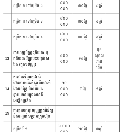
៨០០
កម្រិត ក ទៅកម្រិត គ
៣០ថ្ងៃ
៥ឆ្នាំ
០០០
៨០០
កម្រិត ក ទៅកម្រិត ខ
៣០ថ្ងៃ
៥ឆ្នាំ
០០០
៨០០
កម្រិត ខ ទៅកម្រិត គ
៣០ថ្ងៃ
៥ឆ្នាំ
០០០
ដូច
ការចេញប័ណ្ណទុតិយតា ឬ
៤០០
សុពល
13
តតិយតា វិញ្ញាបនបត្រវាស់
១៥ថ្ងៃ
០០០
ភាព
វែង (ក្នុង១ប័ណ្ណ)
ដើម
ការផ្តល់ទិន្នន័យវាស់
វែងគោលរបស់ស្ថានីយវាស់
១០
14
វែងអចិន្ត្រៃយ៍តាមរយៈ
០០០
៣ថ្ងៃ
១ឆ្នាំ
ផ្កាយរណបក្នុងគណនី
០០០
អេឡិចត្រូនិច
ការផ្ដល់អាជ្ញាបណ្ណត្រួតពិនិត្យ
15
និងបញ្ជាក់សម្រាប់ក្រុមហ៊ុន
៦ ០០០
កម្រិតទី ១
២០ថ្ងៃ
៣ឆ្នាំ