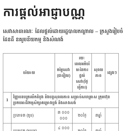
Skip
ការផ្តល់អាជ្ញាបណ្ណ
to
content
សេវាសាធារណៈ ដែលផ្តល់ដោយរដ្ឋបាលកណ្ដាល – ក្រសួងរៀបចំ
ដែនដី នគរូបនីយកម្ម និងសំណង់
រយៈ
ពេលអតិបរិ
តម្លៃសេវា
មានៃការ
សុពល
បរិយាយ
ផ្សេងៗ
(ជារៀល)
ផ្តល់
ភាព
សេវា(ថ្ងៃ
ធ្វើការ)
វិញ្ញាបនបត្រលើកដំបូង និងបន្តសុពលភាព សម្រាប់សហគ្រាស ក្រុមហ៊ុន
1
ប្រកបអាជីវកម្មសិក្សាគម្រោងប្លង់ និងសាងសង់
៣ ០០០
ប្រភេទ៣ (តូច)
២០ថ្ងៃ
៣ឆ្នាំ
០០០
៤ ០០០