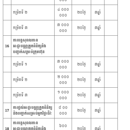
០០០
៤ ០០០
កម្រិតទី ២
២០ថ្ងៃ
៣ឆ្នាំ
០០០
៣ ០០០
កម្រិតទី ៣
២០ថ្ងៃ
៣ឆ្នាំ
០០០
ការបន្តសុពលភាព
16
អាជ្ញាបណ្ណត្រួតពិនិត្យនិង
បញ្ជាក់សម្រាប់ក្រុមហ៊ុន
៣ ០០០
កម្រិតទី ១
២០ថ្ងៃ
៣ឆ្នាំ
០០០
២ ០០០
កម្រិតទី ២
២០ថ្ងៃ
៣ឆ្នាំ
០០០
១ ០០០
កម្រិតទី ៣
២០ថ្ងៃ
៣ឆ្នាំ
០០០
ការផ្ដល់អាជ្ញាបណ្ណត្រួតពិនិត្យ
៨ ០០
17
២០ថ្ងៃ
៣ឆ្នាំ
និងបញ្ជាក់សម្រាប់អ្នកវិជ្ជាជីវៈ
០០០
ការបន្តសុពលភាព
៦០០
18
អាជ្ញាបណ្ណត្រួតពិនិត្យនិង
២០ថ្ងៃ
៣ឆ្នាំ