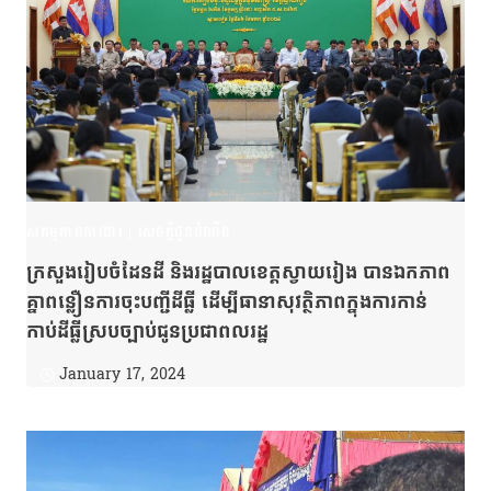
សកម្មភាពការងារ
|
សេចក្តីជូនដំណឹង
ក្រសួងរៀបចំដែនដី និងរដ្ឋបាលខេត្តស្វាយរៀង បានឯកភាព
គ្នាពន្លឿនការចុះបញ្ជីដីធ្លី ដើម្បីធានាសុវត្ថិភាពក្នុងការកាន់
កាប់ដីធ្លីស្របច្បាប់ជូនប្រជាពលរដ្ឋ
January 17, 2024