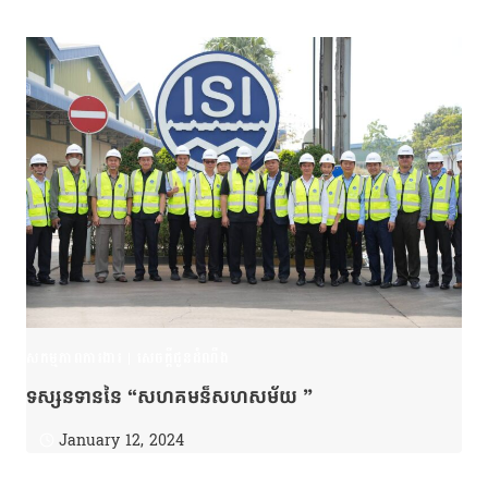
សកម្មភាពការងារ
|
សេចក្តីជូនដំណឹង
ទស្សនទាននៃ “សហគមន៏សហសម័យ ”
January 12, 2024