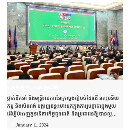
សកម្មភាពការងារ
|
សេចក្តីជូនដំណឹង
ថ្នាក់ដឹកនាំ និងមន្ត្រីរាជការនៃក្រសួងរៀបចំដែនដី នគរូបនីយ
កម្ម និងសំណង់ បង្ហាញឆន្ទៈមោះមុតក្នុងការរួមគ្នាជាធ្លុងមួយ
ដើម្បីបំពេញតួនាទីភារកិច្ចជូនជាតិ និងប្រជាជនឱ្យបានល្អ
ប្រសើរ
January 11, 2024