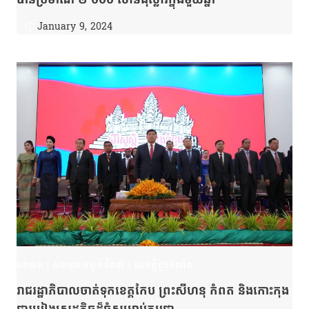
January 9, 2024
ពត៌មាន
|
សកម្មភាពថ្នាក់ដឹកនាំ
|
សេចក្តីជូនដំណឹង
រាជរដ្ឋាភិបាលចាត់ទុកខេត្តកែប ព្រះសីហនុ កំពត និងកោះកុង
ជារបៀងសេដ្ឋកិច្ចដ៏ធំសម្រាប់កម្ពុជា