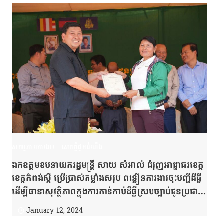
សកម្មភាពការងារ
|
សេចក្តីជូនដំណឹង
ឯកឧត្តមឧបនាយករដ្ឋមន្ត្រី សាយ សំអាល់ ជំរុញអាជ្ញាធរខេត្ត
ខេត្តកំពង់ស្ពឺ ប្រើប្រាស់កម្លាំងសរុប ពន្លឿនការងារចុះបញ្ជីដីធ្លី
ដើម្បីធានាសុវត្ថិភាពក្នុងការកាន់កាប់ដីធ្លីស្របច្បាប់ជូនប្រជា
ពលរដ្ឋ
January 12, 2024