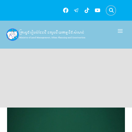
Skip
to
content
ក្រសួងរៀបចំដែនដី នគរូបនីយកម្ម និងសំណង់
Ministry of Land Management, Urban Planning and Construction