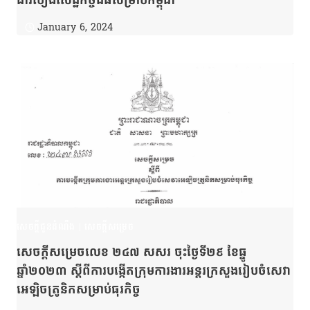
January 6, 2024
សេចក្តីជូនដំណឹង
|
សេចក្តីសម្រេច
សេចក្ដីសម្រេចលេខ ២៤៧ សសរ ចុះថ្ងៃទី២៩ ខែធ្នូ
ឆ្នាំ២០២៣ ស្ដីពីការបង្កើតក្រុមការងារអន្តរក្រសួងរៀបចំសេវា
អេឡិចត្រូនិកសម្រាប់ធុរកិច្ច