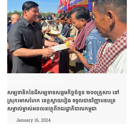
សកម្មភាពការងារ
|
សេចក្តីជូនដំណឹង
សម្បទានិកនៃដីសម្បទានសង្គមកិច្ចចំនួន ២០០គ្រួសារ នៅ
ស្រុករមាសហែក ខេត្តស្វាយរៀង ទទួលបានវិញ្ញាបនបត្រ
សម្គាល់ម្ចាស់អចលនវត្ថុពីរាជរដ្ឋាភិបាលកម្ពុជា
January 16, 2024