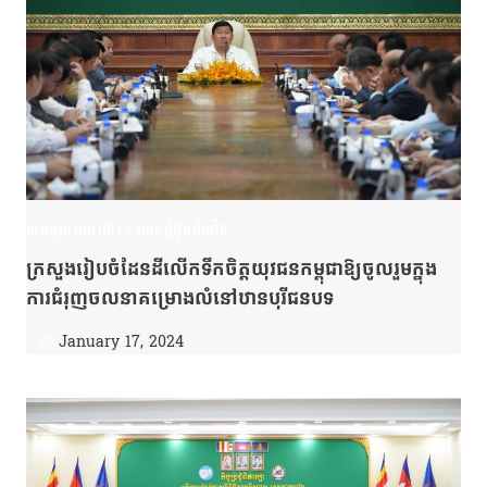
សកម្មភាពការងារ
|
សេចក្តីជូនដំណឹង
ក្រសួងរៀបចំដែនដីលើកទឹកចិត្តយុវជនកម្ពុជាឱ្យចូលរួមក្នុង
ការជំរុញចលនាគម្រោងលំនៅឋានបុរីជនបទ
January 17, 2024