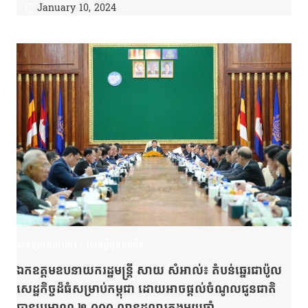
January 10, 2024
សកម្មភាពការងារ
|
សេចក្តីជូនដំណឹង
ឯកឧត្តមឧបនាយករដ្ឋមន្ដ្រី សាយ សំអាល់៖ តំបន់ឆ្នេរជាប៉ូល
សេដ្ឋកិច្ចដ៏ធំសម្រាប់កម្ពុជា ដោយអាចផ្ដល់ចំណូលជូនជាតិ
បានប្រមាណ ២ ០០០ លានដុល្លារក្នុងមួយឆ្នាំ