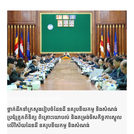
សកម្មភាពការងារ
|
សេចក្តីជូនដំណឹង
ថ្នាក់ដឹកនាំក្រសួងរៀបចំដែនដី នគរូបនីយកម្ម និងសំណង់
ប្រជុំត្រួតពិនិត្យ ពិគ្រោះយោបល់ និងតម្រង់ទិសកិច្ចការស្នូល
លើវិស័យដែនដី នគរូបនីយកម្ម និងសំណង់