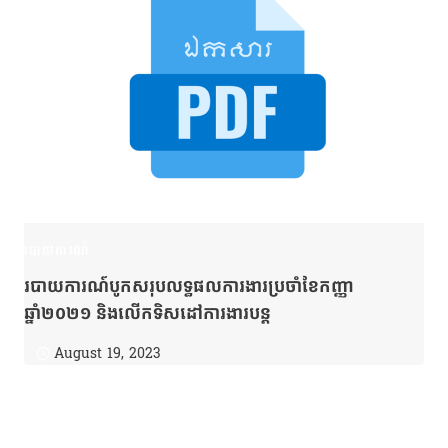
របាយការណ៍
របាយការណ៍បូកសរុបលទ្ធផលការងារប្រចាំខែកញ្ញា
ឆ្នាំ២០២១ និងលើកទិសដៅការងារបន្ត
August 19, 2023