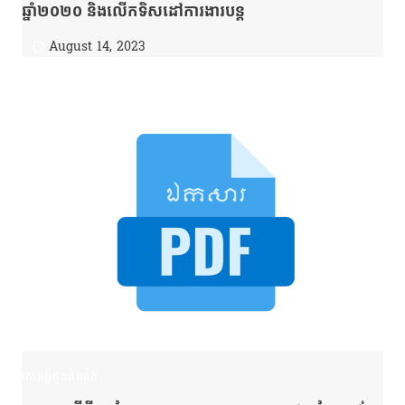
ឆ្នាំ២០២០ និងលើកទិសដៅការងារបន្ត
August 14, 2023
សេចក្តីជូនដំណឹង