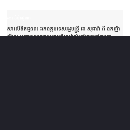
សារលិខិតជូនពរ
សារលិខិតជូនពរ ឯកឧត្តមទេសរដ្ឋមន្ត្រី ជា សុផារ៉ា ពី ឧកញ៉ា
លីហួរ ប្រធានសមាគមអ្នកអភិវឌ្ឍន៍លំនៅឋាននៅកម្ពុជា
August 11, 2023