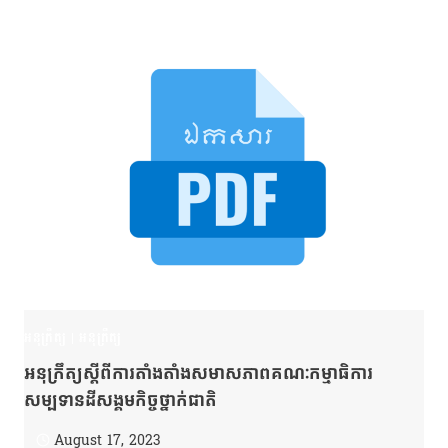
អនុក្រឹត្យ
|
អនុក្រឹត្យ
អនុក្រឹត្យស្ដីពីការតាំងតាំងសមាសភាពគណៈកម្មាធិការ
សម្បទានដីសង្គមកិច្ចថ្នាក់ជាតិ
August 17, 2023