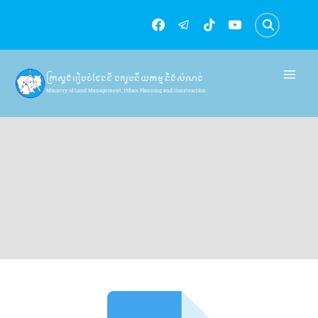
Skip
to
content
ក្រសួងរៀបចំដែនដី នគរូបនីយកម្ម និងសំណង់
Ministry of Land Management, Urban Planning and Construction