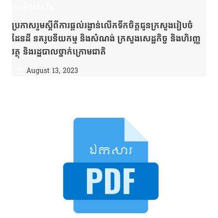
សេចក្តីជូនដំណឹង
ប្រកាសរួមស្ដីពីការផ្ដល់រង្វាន់លើកទឹកចិត្តជូនក្រសួងរៀបចំ
ដែនដី នគរូបនីយកម្ម និងសំណង់ ក្រសួងសេដ្ឋកិច្ច និងហិរញ្ញ
វត្ថុ និងរដ្ឋបាលថ្នាក់ក្រោមជាតិ
August 13, 2023