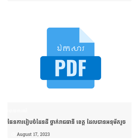
របាយការណ៍
ផែនការរៀបចំដែនដី ថ្នាក់រាជធានី ខេត្ត ដែលបានអនុម័តរួច
August 17, 2023