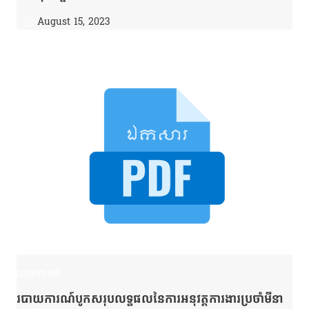
August 15, 2023
របាយការណ៍
របាយការណ៍បូកសរុបលទ្ធផលនៃការអនុវត្តការងារប្រចាំមីនា