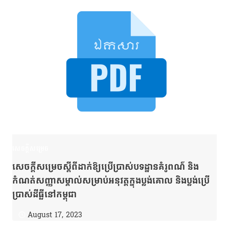
សេចក្តីសម្រេច
សេចក្ដីសម្រេចស្ដីពីដាក់ឱ្យប្រើប្រាស់បទដ្ឋានគំរូពណ៌ និង
កំណត់សញ្ញាសម្គាល់សម្រាប់អនុវត្តក្នុងប្លង់គោល និងប្លង់ប្រើ
ប្រាស់ដីធ្លីនៅកម្ពុជា
August 17, 2023