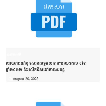
របាយការណ៍
របាយការណ៍បូកសរុបលទ្ធផលការងាររយៈពេល ៩ខែ
ឆ្នាំ២០២២ និងលើកទិសដៅការងារបន្ត
August 20, 2023