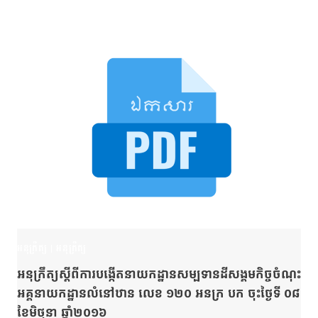
អនុក្រឹត្យ
|
អនុក្រឹត្យ
អនុក្រឹត្យស្ដីពីការបង្កើតនាយកដ្ឋានសម្បទានដីសង្គមកិច្ចចំណុះ
អគ្គនាយកដ្ឋានលំនៅឋាន លេខ ១២០ អនក្រ បក ចុះថ្ងៃទី ០៨
ខែមិថុនា ឆ្នាំ២០១៦