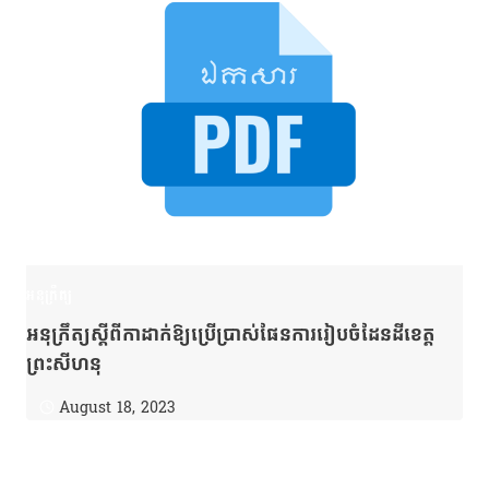
អនុក្រឹត្យ
អនុក្រឹត្យស្ដីពីកាដាក់ឱ្យប្រើប្រាស់ផែនការរៀបចំដែនដីខេត្ត
ព្រះសីហនុ
August 18, 2023