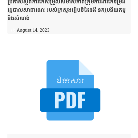
ប្រកាសស្ដីពីការកែសម្រួលសមាសភាពក្រុមការងារកែទម្រង់
រដ្ឋបាលសាធារណៈ របស់ក្រសួងរៀបចំដែនដី នគរូបនីយកម្ម
និងសំណង់
August 14, 2023