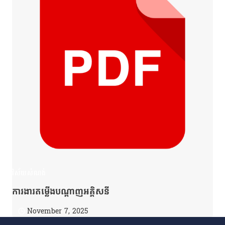
វិស័យសំណង់
ការងារតម្លើងបណ្ដាញអគ្គិសនី
November 7, 2025