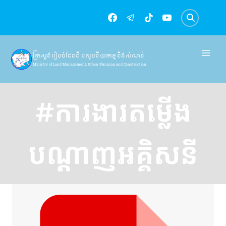
Skip
to
content
ក្រសួងរៀបចំដែនដី នគរូបនីយកម្ម និងសំណង់
Ministry of Land Management, Urban Planning and Construction
#ការងារតម្លើង
បណ្ដាញអគ្គិសនី