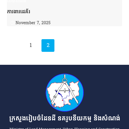
វិស័យសំណង់
ការងារដេគ័រ
November 7, 2025
Previous
Page
1
2
Page
navigation
ក្រសួងរៀបចំដែនដី នគរូបនីយកម្ម និងសំណង់