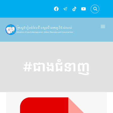
Skip
to
content
ក្រសួងរៀបចំដែនដី នគរូបនីយកម្ម និងសំណង់
Ministry of Land Management, Urban Planning and Construction
#ជាងជំនាញ