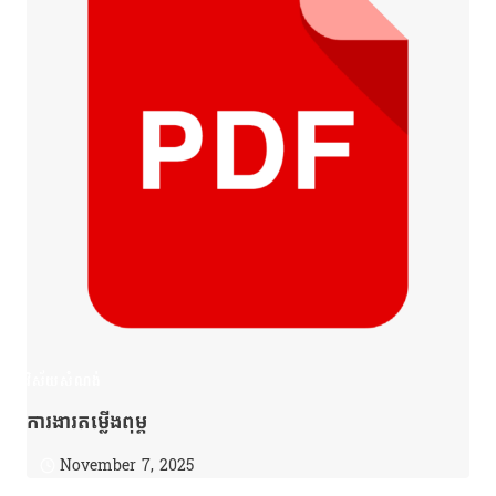
វិស័យសំណង់
ការងារតម្លើងពុម្ព
November 7, 2025