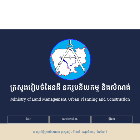
ក្រសួងរៀបចំដែនដី នគរូបនីយកម្ម និងសំណង់
Ministry of Land Management, Urban Planning and Construction
ទីតាំង
លេខទំនាក់ទំនង
អ៉ីមែល
© រក្សាសិទ្ធិគ្រប់យ៉ាងដោយ ក្រសួងរៀបចំដែនដី នគរូបនីយកម្ម និងសំណង់