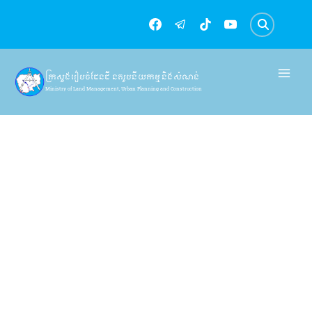
Skip
to
content
ក្រសួងរៀបចំដែនដី នគរូបនីយកម្ម និងសំណង់
Ministry of Land Management, Urban Planning and Construction