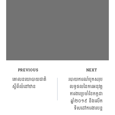
PREVIOUS
NEXT
Post
គោលនយោបាយជាតិ
របាយការណ៍បូកសរុប
ស្ដីពីលំនៅឋាន
លទ្ធផលនៃការអនុវត្ត
navigation
ការងារប្រចាំខែកក្កដា
ឆ្នាំ២០១៩ និងលើក
ទិសដៅការងារបន្ត