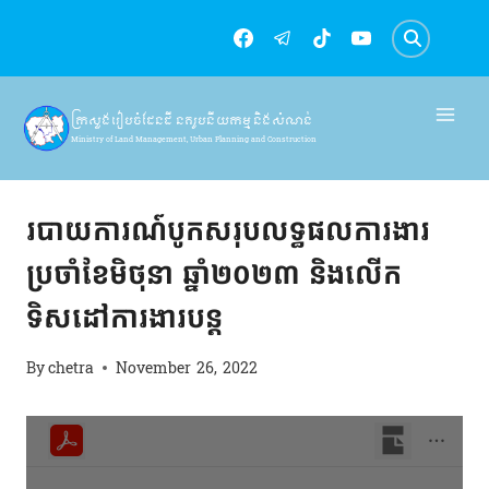
Skip
to
content
ក្រសួងរៀបចំដែនដី នគរូបនីយកម្ម និងសំណង់
Ministry of Land Management, Urban Planning and Construction
របាយការណ៍
របាយការណ៍បូកសរុបលទ្ធផលការងារ
ប្រចាំខែមិថុនា ឆ្នាំ២០២៣ និងលើក
ទិសដៅការងារបន្ត
By
chetra
November 26, 2022