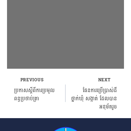
PREVIOUS
NEXT
Post
ប្រកាសស្ដីពីការប្រមូល
ផែនការប្រើប្រាស់ដី
ពន្ធប្រថាប់ត្រា
ថ្នាក់ឃុំ សង្កាត់ ដែលបាន
navigation
អនុម័តរួច