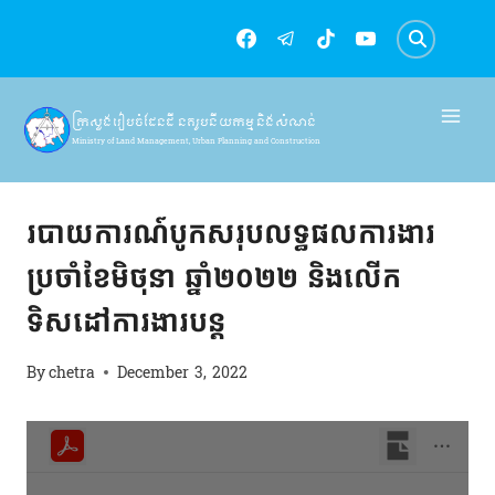
Skip
to
content
ក្រសួងរៀបចំដែនដី នគរូបនីយកម្ម និងសំណង់
Ministry of Land Management, Urban Planning and Construction
របាយការណ៍
របាយការណ៍បូកសរុបលទ្ធផលការងារ
ប្រចាំខែមិថុនា ឆ្នាំ២០២២ និងលើក
ទិសដៅការងារបន្ត
By
chetra
December 3, 2022