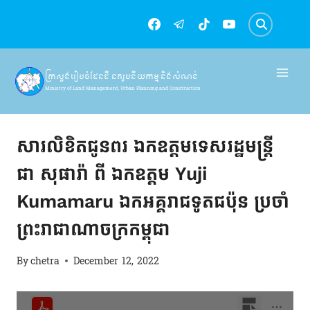
Skip
to
content
ក្រសួងរៀបចំដែនដី នគរូបនីយកម្ម និងសំណង់
Ministry of Land Management, Urban Planning and Construction
សារលិខិតជូនពរ
សារលិខិតជូនពរ ឯកឧត្តមទេសរដ្ឋមន្ត្រី
ជា សុផារ៉ា ពី ឯកឧត្តម Yuji
Kumamaru ឯកអគ្គរាជទូតជប៉ុន ប្រចាំ
ព្រះរាជាណាចក្រកម្ពុជា
By
chetra
December 12, 2022