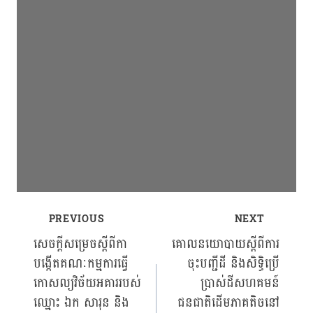
PREVIOUS
NEXT
Post
សេចក្ដីសម្រេចស្ដីពីកា
គោលនយោបាយស្ដីពីការ
បង្កើតគណៈកម្មការធ្វើ
ចុះបញ្ជីដី និងសិទ្ធិប្រើ
navigation
កោសល្យវិច័យអគាររបស់
ប្រាស់ដីសហគមន៍
ឈ្មោះ ឯក សារុន និង
ជនជាតិដើមភាគតិចនៅ