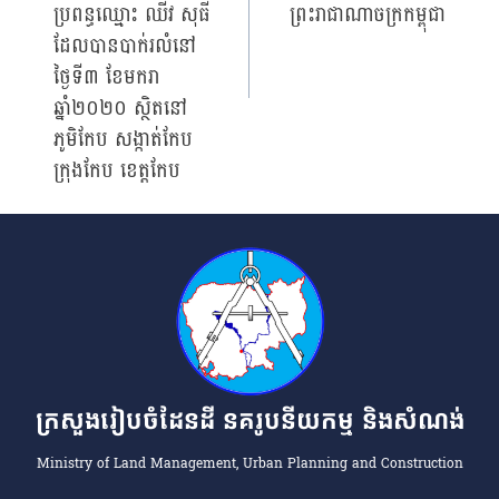
ប្រពន្ធឈ្មោះ ឈីវ សុធី
ព្រះរាជាណាចក្រកម្ពុជា
ដែលបានបាក់រលំនៅ
ថ្ងៃទី៣ ខែមករា
ឆ្នាំ២០២០ ស្ថិតនៅ
ភូមិកែប សង្កាត់កែប
ក្រុងកែប ខេត្តកែប
ក្រសួងរៀបចំដែនដី នគរូបនីយកម្ម និងសំណង់
Ministry of Land Management, Urban Planning and Construction