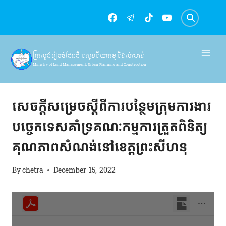
Skip
to
content
ក្រសួងរៀបចំដែនដី នគរូបនីយកម្ម និងសំណង់
Ministry of Land Management, Urban Planning and Construction
សេចក្តីសម្រេច
សេចក្ដីសម្រេចស្ដីពីការបន្ថែមក្រុមការងារ
បច្ចេកទេសគាំទ្រគណៈកម្មការត្រួតពិនិត្យ
គុណភាពសំណង់នៅខេត្តព្រះសីហនុ
By
chetra
December 15, 2022