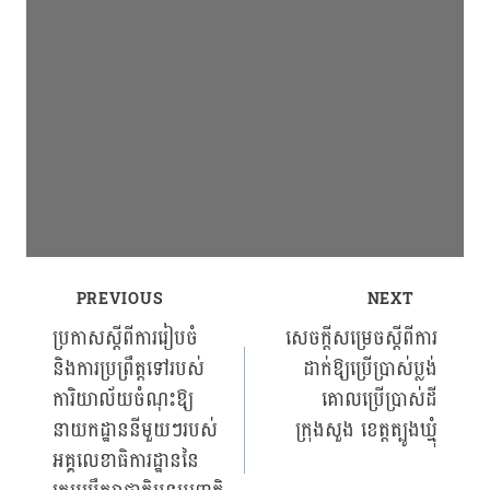
PREVIOUS
NEXT
Post
ប្រកាស​ស្ដីពី​ការរៀបចំ
សេចក្ដីសម្រេចស្ដីពីការ
និង​ការប្រព្រឹត្តទៅ​របស់​
ដាក់ឱ្យប្រើប្រាស់ប្លង់
navigation
ការិយាល័យ​ចំណុះ​ឱ្យ
គោលប្រើប្រាស់ដី
នាយក​ដ្ឋាននីមួយៗ​របស់​
ក្រុងសួង ខេត្តត្បូងឃ្មុំ
អគ្គលេខាធិការដ្ឋាន​នៃ​