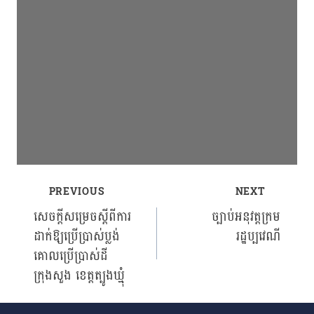
PREVIOUS
NEXT
Post
សេចក្ដីសម្រេចស្ដីពីការ
ច្បាប់អនុវត្តក្រម
ដាក់ឱ្យប្រើប្រាស់ប្លង់
រដ្ឋប្បវេណី
navigation
គោលប្រើប្រាស់ដី
ក្រុងសួង ខេត្តត្បូងឃ្មុំ