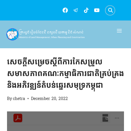
Skip
to
content
ក្រសួងរៀបចំដែនដី នគរូបនីយកម្ម និងសំណង់
Ministry of Land Management, Urban Planning and Construction
សេចក្តីសម្រេច
សេចក្តីសម្រេចស្តីពីការកែសម្រួល
សមាសភាពគណៈកម្មាធិការជាតិគ្រប់គ្រង
និងអភិវឌ្ឍន៍តំបន់ឆ្នេរសមុទ្រកម្ពុជា
By
chetra
December 20, 2022